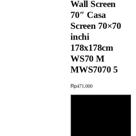
Wall Screen
70″ Casa
Screen 70×70
inchi
178x178cm
WS70 M
MWS7070 5
Rp
471.000