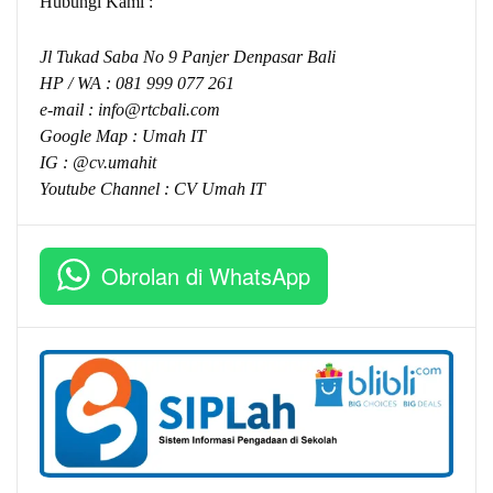
Hubungi Kami :
Jl Tukad Saba No 9 Panjer Denpasar Bali
HP / WA :
081 999 077 261
e-mail :
info@rtcbali.com
Google Map :
Umah IT
IG : @cv.umahit
Youtube Channel :
CV Umah IT
Obrolan di WhatsApp