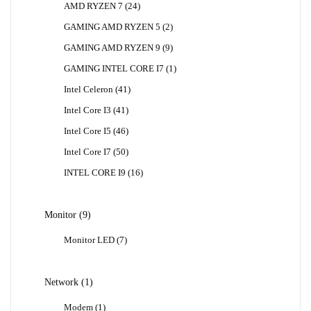
24
AMD RYZEN 7
24
Produk
2
GAMING AMD RYZEN 5
2
Produk
9
GAMING AMD RYZEN 9
9
Produk
1
GAMING INTEL CORE I7
1
Produk
41
Intel Celeron
41
Produk
41
Intel Core I3
41
Produk
46
Intel Core I5
46
Produk
50
Intel Core I7
50
Produk
16
INTEL CORE I9
16
Produk
9
Monitor
9
Produk
7
Monitor LED
7
Produk
1
Network
1
Produk
1
Modem
1