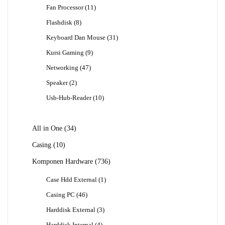
Produk
11
Fan Processor
11
Produk
8
Flashdisk
8
Produk
31
Keyboard Dan Mouse
31
Produk
9
Kursi Gaming
9
Produk
47
Networking
47
Produk
2
Speaker
2
Produk
10
Usb-Hub-Reader
10
Produk
34
All in One
34
Produk
10
Casing
10
Produk
736
Komponen Hardware
736
Produk
1
Case Hdd External
1
Produk
46
Casing PC
46
Produk
3
Harddisk External
3
Produk
4
Harddisk Internal
4