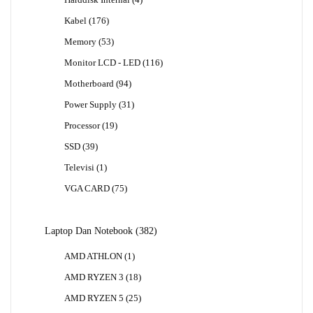
Produk
176
Kabel
176
Produk
53
Memory
53
Produk
116
Monitor LCD - LED
116
Produk
94
Motherboard
94
Produk
31
Power Supply
31
Produk
19
Processor
19
Produk
39
SSD
39
Produk
1
Televisi
1
Produk
75
VGA CARD
75
Produk
382
Laptop Dan Notebook
382
Produk
1
AMD ATHLON
1
Produk
18
AMD RYZEN 3
18
Produk
25
AMD RYZEN 5
25
Produk