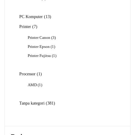
Produk
13
PC Komputer
13
Produk
7
Printer
7
Produk
3
Printer Canon
3
Produk
1
Printer Epson
1
Produk
1
Printer Fujitsu
1
Produk
1
Processor
1
Produk
1
AMD
1
Produk
381
Tanpa kategori
381
Produk