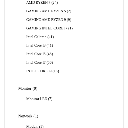
24
AMD RYZEN 7
24
Produk
2
GAMING AMD RYZEN 5
2
Produk
9
GAMING AMD RYZEN 9
9
Produk
1
GAMING INTEL CORE I7
1
Produk
41
Intel Celeron
41
Produk
41
Intel Core I3
41
Produk
46
Intel Core I5
46
Produk
50
Intel Core I7
50
Produk
16
INTEL CORE I9
16
Produk
9
Monitor
9
Produk
7
Monitor LED
7
Produk
1
Network
1
Produk
1
Modem
1