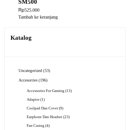
SM500
Rp
525.000
Tambah ke keranjang
Katalog
53
Uncategorized
53
Produk
196
Accesorries
196
Produk
13
Accessories For Gaming
13
Produk
1
Adaptor
1
Produk
9
Coolpad Dan Cover
9
Produk
23
Earphone Dan Headset
23
Produk
4
Fan Casing
4