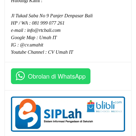
Hubungi Kami :
Jl Tukad Saba No 9 Panjer Denpasar Bali
HP / WA :
081 999 077 261
e-mail :
info@rtcbali.com
Google Map :
Umah IT
IG : @cv.umahit
Youtube Channel :
CV Umah IT
Obrolan di WhatsApp