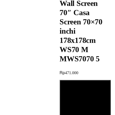
Wall Screen
70″ Casa
Screen 70×70
inchi
178x178cm
WS70 M
MWS7070 5
Rp
471.000