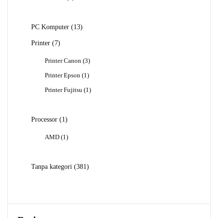
Produk
13
PC Komputer
13
Produk
7
Printer
7
Produk
3
Printer Canon
3
Produk
1
Printer Epson
1
Produk
1
Printer Fujitsu
1
Produk
1
Processor
1
Produk
1
AMD
1
Produk
381
Tanpa kategori
381
Produk