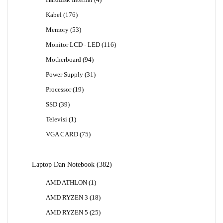
Produk
176
Kabel
176
Produk
53
Memory
53
Produk
116
Monitor LCD - LED
116
Produk
94
Motherboard
94
Produk
31
Power Supply
31
Produk
19
Processor
19
Produk
39
SSD
39
Produk
1
Televisi
1
Produk
75
VGA CARD
75
Produk
382
Laptop Dan Notebook
382
Produk
1
AMD ATHLON
1
Produk
18
AMD RYZEN 3
18
Produk
25
AMD RYZEN 5
25
Produk