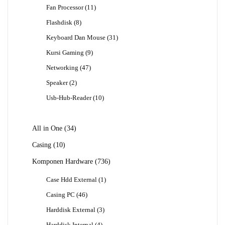
Produk
11
Fan Processor
11
Produk
8
Flashdisk
8
Produk
31
Keyboard Dan Mouse
31
Produk
9
Kursi Gaming
9
Produk
47
Networking
47
Produk
2
Speaker
2
Produk
10
Usb-Hub-Reader
10
Produk
34
All in One
34
Produk
10
Casing
10
Produk
736
Komponen Hardware
736
Produk
1
Case Hdd External
1
Produk
46
Casing PC
46
Produk
3
Harddisk External
3
Produk
4
Harddisk Internal
4