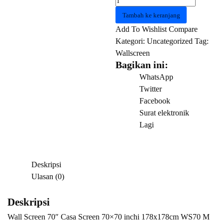
Wall
Tambah ke keranjang
Screen
Add To Wishlist
Compare
70"
Kategori:
Uncategorized
Tag:
Casa
Wallscreen
Screen
Bagikan ini:
70x70
WhatsApp
inchi
Twitter
178x178cm
Facebook
WS70
Surat elektronik
M
Lagi
MWS7070
5
Deskripsi
Ulasan (0)
Deskripsi
Wall Screen 70″ Casa Screen 70×70 inchi 178x178cm WS70 M