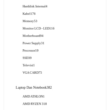
Produk
4
Harddisk Internal
4
Produk
176
Kabel
176
Produk
53
Memory
53
Produk
116
Monitor LCD - LED
116
Produk
94
Motherboard
94
Produk
31
Power Supply
31
Produk
19
Processor
19
Produk
39
SSD
39
Produk
1
Televisi
1
Produk
75
VGA CARD
75
Produk
382
Laptop Dan Notebook
382
Produk
1
AMD ATHLON
1
Produk
18
AMD RYZEN 3
18
Produk