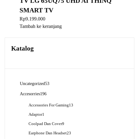
TV LG 65UQ75 UHD AI THINQ
SMART TV
Rp
9.199.000
Tambah ke keranjang
Katalog
53
Uncategorized
53
Produk
196
Accesorries
196
Produk
13
Accessories For Gaming
13
Produk
1
Adaptor
1
Produk
9
Coolpad Dan Cover
9
Produk
23
Earphone Dan Headset
23
Produk