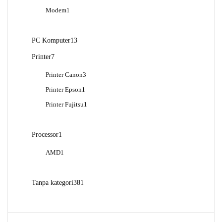
Produk
1
Modem
1
Produk
13
PC Komputer
13
Produk
7
Printer
7
Produk
3
Printer Canon
3
Produk
1
Printer Epson
1
Produk
1
Printer Fujitsu
1
Produk
1
Processor
1
Produk
1
AMD
1
Produk
381
Tanpa kategori
381
Produk