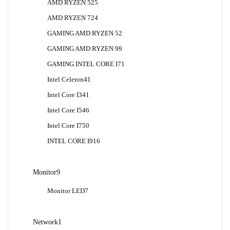
25
AMD RYZEN 5
25
Produk
24
AMD RYZEN 7
24
Produk
2
GAMING AMD RYZEN 5
2
Produk
9
GAMING AMD RYZEN 9
9
Produk
1
GAMING INTEL CORE I7
1
Produk
41
Intel Celeron
41
Produk
41
Intel Core I3
41
Produk
46
Intel Core I5
46
Produk
50
Intel Core I7
50
Produk
16
INTEL CORE I9
16
Produk
9
Monitor
9
Produk
7
Monitor LED
7
Produk
1
Network
1