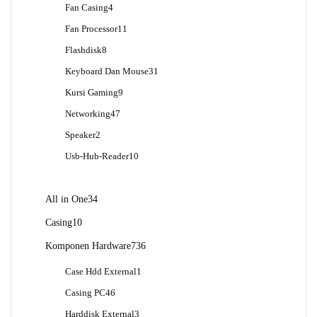
4
Fan Casing
4
Produk
11
Fan Processor
11
Produk
8
Flashdisk
8
Produk
31
Keyboard Dan Mouse
31
Produk
9
Kursi Gaming
9
Produk
47
Networking
47
Produk
2
Speaker
2
Produk
10
Usb-Hub-Reader
10
Produk
34
All in One
34
Produk
10
Casing
10
Produk
736
Komponen Hardware
736
Produk
1
Case Hdd External
1
Produk
46
Casing PC
46
Produk
3
Harddisk External
3