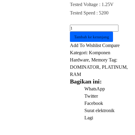
Tested Voltage : 1.25V
Tested Speed : 5200
Kuantitas
RAM
Tambah ke keranjang
32GB
Add To Wishlist
Compare
DDR5
Kategori:
Komponen
Corsair
Hardware
,
Memory
Tag:
DOMINATOR
DOMINATOR
,
PLATINUM
,
PLATINUM
RAM
RGB
Bagikan ini:
-
WhatsApp
Black
Twitter
Facebook
Surat elektronik
Lagi