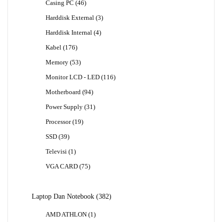
46
Casing PC
46
Produk
3
Harddisk External
3
Produk
4
Harddisk Internal
4
Produk
176
Kabel
176
Produk
53
Memory
53
Produk
116
Monitor LCD - LED
116
Produk
94
Motherboard
94
Produk
31
Power Supply
31
Produk
19
Processor
19
Produk
39
SSD
39
Produk
1
Televisi
1
Produk
75
VGA CARD
75
Produk
382
Laptop Dan Notebook
382
Produk
1
AMD ATHLON
1