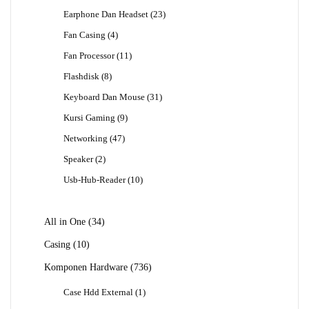
Produk
23
Earphone Dan Headset
23
Produk
4
Fan Casing
4
Produk
11
Fan Processor
11
Produk
8
Flashdisk
8
Produk
31
Keyboard Dan Mouse
31
Produk
9
Kursi Gaming
9
Produk
47
Networking
47
Produk
2
Speaker
2
Produk
10
Usb-Hub-Reader
10
Produk
34
All in One
34
Produk
10
Casing
10
Produk
736
Komponen Hardware
736
Produk
1
Case Hdd External
1
Produk