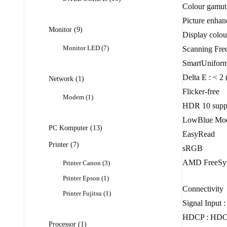
Colour gamut
Produk
Picture enha
9
Monitor
9
Display colou
Produk
7
Monitor LED
7
Scanning Fre
Produk
SmartUniform
Delta E : < 2
1
Network
1
Produk
Flicker-free
1
Modem
1
HDR 10 supp
Produk
LowBlue Mo
13
PC Komputer
13
EasyRead
Produk
7
Printer
7
sRGB
Produk
AMD FreeSyn
3
Printer Canon
3
Produk
1
Printer Epson
1
Produk
Connectivity
1
Printer Fujitsu
1
Produk
Signal Input 
HDCP : HDCP
1
Processor
1