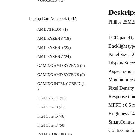
75
VGA CARD
75
Produk
Deskrip
382
Laptop Dan Notebook
382
Philips 25M
Produk
1
AMD ATHLON
1
Produk
LCD panel typ
18
AMD RYZEN 3
18
Produk
Backlight ty
25
AMD RYZEN 5
25
Produk
Panel Size : 
24
AMD RYZEN 7
24
Produk
Display Scree
2
GAMING AMD RYZEN 5
2
Produk
Aspect ratio :
9
GAMING AMD RYZEN 9
9
Maximum reso
Produk
GAMING INTEL CORE I7
1
Pixel Density
1
Produk
Response time
41
Intel Celeron
41
Produk
MPRT : 0.5 
41
Intel Core I3
41
Produk
Brightness : 
46
Intel Core I5
46
Produk
SmartContras
50
Intel Core I7
50
Contrast ratio
Produk
16
INTEL CORE I9
16