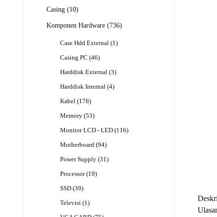
Produk
10
Casing
10
Produk
736
Komponen Hardware
736
Produk
1
Case Hdd External
1
Produk
46
Casing PC
46
Produk
3
Harddisk External
3
Produk
4
Harddisk Internal
4
Produk
176
Kabel
176
Produk
53
Memory
53
Produk
116
Monitor LCD - LED
116
Produk
94
Motherboard
94
Produk
31
Power Supply
31
Produk
19
Processor
19
Produk
39
SSD
39
Produk
Deskri
1
Televisi
1
Ulasan
Produk