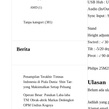
USB Hub : US
Produk
1
AMD
1
Audio (In/Out
Produk
Sync Input : 
381
Tanpa kategori
381
Produk
Stand
Height adjus
Swivel : -/ 30
Berita
Tilt : -5/20 de
Pivot : -/ 90 
Philips 25M2
Penampilan Terakhir Timnas
Ulasan
Indonesia di Piala Dunia: Shin Tae-
yong Maksimalkan Setiap Peluang
Belum ada ul
Operasi Besar: Pasukan Laba-laba
TNI Obrak-abrik Markas Dedengkot
Jadilah yang
OPM Undius Kogoya
Alamat email 