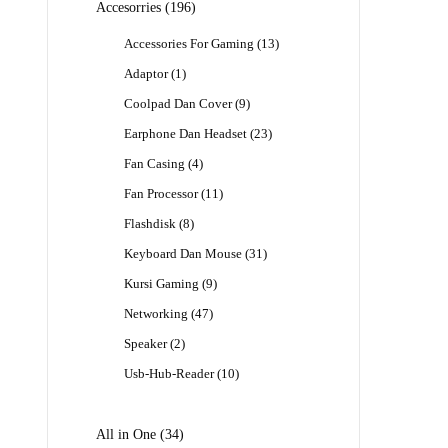
196
Accesorries
196
Produk
13
Accessories For Gaming
13
Produk
1
Adaptor
1
Produk
9
Coolpad Dan Cover
9
Produk
23
Earphone Dan Headset
23
Produk
4
Fan Casing
4
Produk
11
Fan Processor
11
Produk
8
Flashdisk
8
Produk
31
Keyboard Dan Mouse
31
Produk
9
Kursi Gaming
9
Produk
47
Networking
47
Produk
2
Speaker
2
Produk
10
Usb-Hub-Reader
10
Produk
34
All in One
34