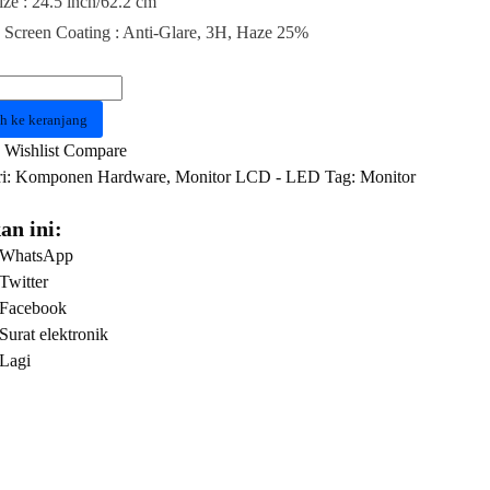
ize : 24.5 inch/62.2 cm
 Screen Coating : Anti-Glare, 3H, Haze 25%
as
h ke keranjang
5200P/00
Wishlist
Compare
i:
Komponen Hardware
,
Monitor LCD - LED
Tag:
Monitor
an ini:
WhatsApp
g
Twitter
r
Facebook
Surat elektronik
Lagi