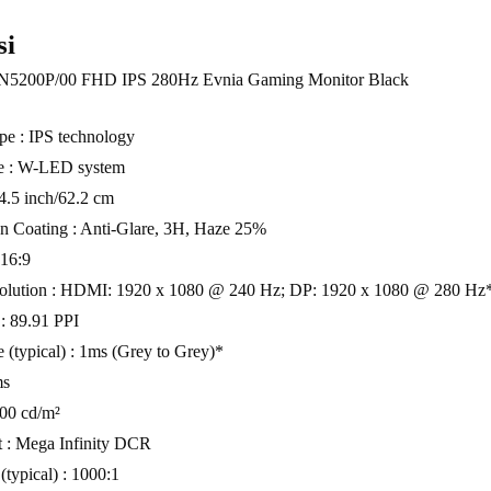
si
2N5200P/00 FHD IPS 280Hz Evnia Gaming Monitor Black
e : IPS technology
pe : W-LED system
24.5 inch/62.2 cm
n Coating : Anti-Glare, 3H, Haze 25%
 16:9
lution : HDMI: 1920 x 1080 @ 240 Hz; DP: 1920 x 1080 @ 280 Hz* 
 : 89.91 PPI
 (typical) : 1ms (Grey to Grey)*
ms
400 cd/m²
t : Mega Infinity DCR
 (typical) : 1000:1