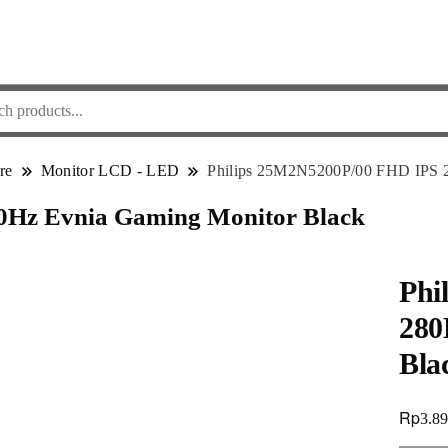
re
Monitor LCD - LED
Philips 25M2N5200P/00 FHD IPS 2
0Hz Evnia Gaming Monitor Black
Phi
280
Bla
Rp
3.8