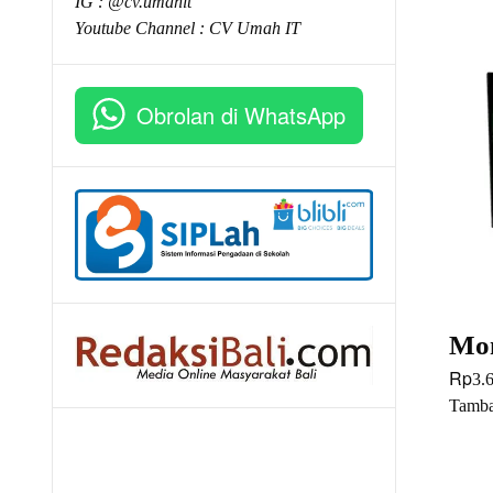
IG : @cv.umahit
Youtube Channel :
CV Umah IT
Obrolan di WhatsApp
Mo
Rp
3.
Tamba