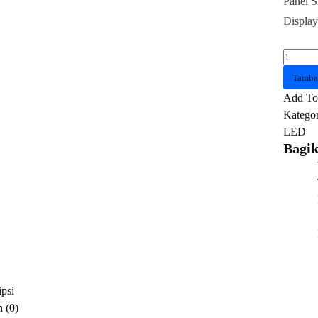
Panel S
Display
Kuantit
Philips
Tamba
25M2N
Add To 
FHD
Kategor
IPS
LED
280Hz
Bagik
Evnia
Gamin
Monito
Black
psi
 (0)