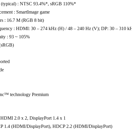
 (typical) : NTSC 93.4%*, sRGB 110%*
ncement : SmartImage game
rs : 16.7 M (RGB 8 bit)
quency : HDMI: 30 – 274 kHz (H) / 48 – 240 Hz (V); DP: 30 – 310 kH
ity : 93 ~ 105%
 (sRGB)
orted
de
c™ technology Premium
: HDMI 2.0 x 2, DisplayPort 1.4 x 1
 1.4 (HDMI/DisplayPort), HDCP 2.2 (HDMI/DisplayPort)