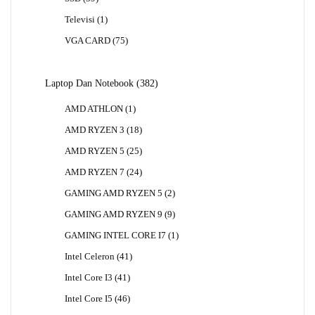
Produk
1
Televisi
1
Produk
75
VGA CARD
75
Produk
382
Laptop Dan Notebook
382
Produk
1
AMD ATHLON
1
Produk
18
AMD RYZEN 3
18
Produk
25
AMD RYZEN 5
25
Produk
24
AMD RYZEN 7
24
Produk
2
GAMING AMD RYZEN 5
2
Produk
9
GAMING AMD RYZEN 9
9
Produk
1
GAMING INTEL CORE I7
1
Produk
41
Intel Celeron
41
Produk
41
Intel Core I3
41
Produk
46
Intel Core I5
46
Produk