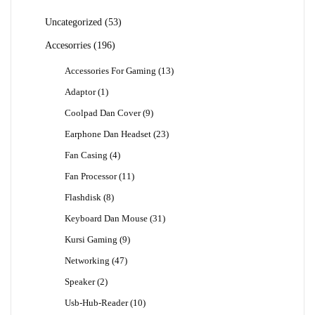
53
Uncategorized
53
Produk
196
Accesorries
196
Produk
13
Accessories For Gaming
13
Produk
1
Adaptor
1
Produk
9
Coolpad Dan Cover
9
Produk
23
Earphone Dan Headset
23
Produk
4
Fan Casing
4
Produk
11
Fan Processor
11
Produk
8
Flashdisk
8
Produk
31
Keyboard Dan Mouse
31
Produk
9
Kursi Gaming
9
Produk
47
Networking
47
Produk
2
Speaker
2
Produk
10
Usb-Hub-Reader
10