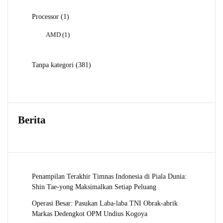
1
Processor
1
Produk
1
AMD
1
Produk
381
Tanpa kategori
381
Produk
Berita
Penampilan Terakhir Timnas Indonesia di Piala Dunia:
Shin Tae-yong Maksimalkan Setiap Peluang
Operasi Besar: Pasukan Laba-laba TNI Obrak-abrik
Markas Dedengkot OPM Undius Kogoya