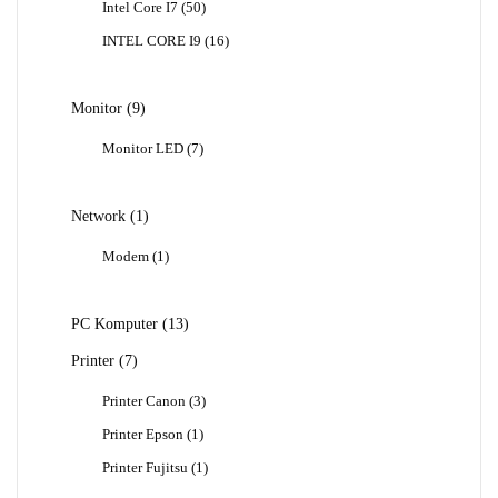
50
Intel Core I7
50
Produk
16
INTEL CORE I9
16
Produk
9
Monitor
9
Produk
7
Monitor LED
7
Produk
1
Network
1
Produk
1
Modem
1
Produk
13
PC Komputer
13
Produk
7
Printer
7
Produk
3
Printer Canon
3
Produk
1
Printer Epson
1
Produk
1
Printer Fujitsu
1
Produk