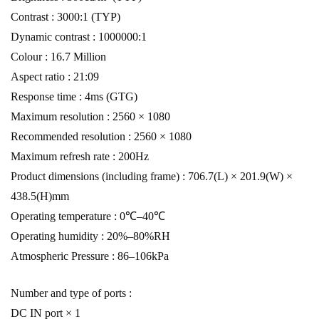
Contrast : 3000:1 (TYP)
Dynamic contrast : 1000000:1
Colour : 16.7 Million
Aspect ratio : 21:09
Response time : 4ms (GTG)
Maximum resolution : 2560 × 1080
Recommended resolution : 2560 × 1080
Maximum refresh rate : 200Hz
Product dimensions (including frame) : 706.7(L) × 201.9(W) ×
438.5(H)mm
Operating temperature : 0℃–40℃
Operating humidity : 20%–80%RH
Atmospheric Pressure : 86–106kPa
Number and type of ports :
DC IN port × 1