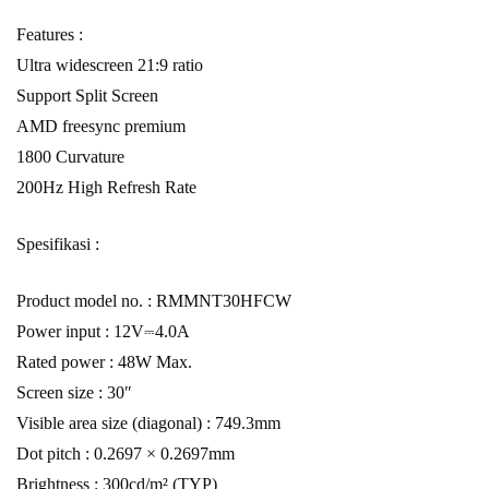
Features :
Ultra widescreen 21:9 ratio
Support Split Screen
AMD freesync premium
1800 Curvature
200Hz High Refresh Rate
Spesifikasi :
Product model no. : RMMNT30HFCW
Power input : 12V⎓4.0A
Rated power : 48W Max.
Screen size : 30″
Visible area size (diagonal) : 749.3mm
Dot pitch : 0.2697 × 0.2697mm
Brightness : 300cd/m² (TYP)