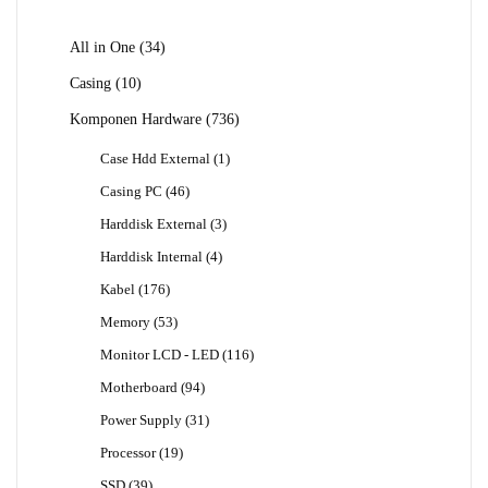
Produk
34
All in One
34
Produk
10
Casing
10
Produk
736
Komponen Hardware
736
Produk
1
Case Hdd External
1
Produk
46
Casing PC
46
Produk
3
Harddisk External
3
Produk
4
Harddisk Internal
4
Produk
176
Kabel
176
Produk
53
Memory
53
Produk
116
Monitor LCD - LED
116
Produk
94
Motherboard
94
Produk
31
Power Supply
31
Produk
19
Processor
19
Produk
39
SSD
39