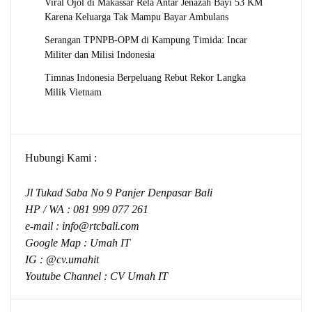
Viral Ojol di Makassar Rela Antar Jenazah Bayi 53 KM
Karena Keluarga Tak Mampu Bayar Ambulans
Serangan TPNPB-OPM di Kampung Timida: Incar
Militer dan Milisi Indonesia
Timnas Indonesia Berpeluang Rebut Rekor Langka
Milik Vietnam
Hubungi Kami :
Jl Tukad Saba No 9 Panjer Denpasar Bali
HP / WA :
081 999 077 261
e-mail :
info@rtcbali.com
Google Map :
Umah IT
IG : @cv.umahit
Youtube Channel :
CV Umah IT