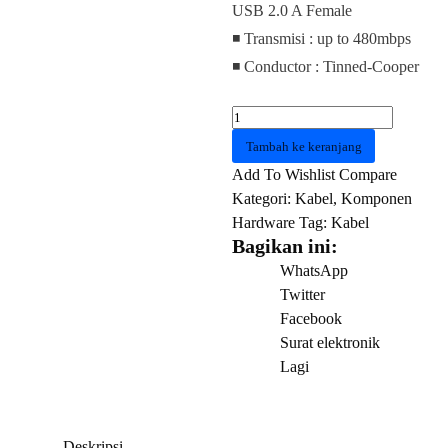
USB 2.0 A Female
◾ Transmisi : up to 480mbps
◾ Conductor : Tinned-Cooper
Kuantitas
Kabel
Tambah ke keranjang
Perpanjangan
Add To Wishlist
Compare
USB
Kategori:
Kabel
,
Komponen
VENTION
Hardware
Tag:
Kabel
CBIBF
Bagikan ini:
USB
WhatsApp
2.0
Twitter
Extension
Facebook
Cable
Surat elektronik
1
Lagi
M
Black
Deskripsi