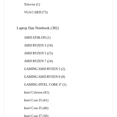
Produk
1
Televisi
1
Produk
75
VGA CARD
75
Produk
382
Laptop Dan Notebook
382
Produk
1
AMD ATHLON
1
Produk
18
AMD RYZEN 3
18
Produk
25
AMD RYZEN 5
25
Produk
24
AMD RYZEN 7
24
Produk
2
GAMING AMD RYZEN 5
2
Produk
9
GAMING AMD RYZEN 9
9
Produk
1
GAMING INTEL CORE I7
1
Produk
41
Intel Celeron
41
Produk
41
Intel Core I3
41
Produk
46
Intel Core I5
46
Produk
50
Intel Core I7
50