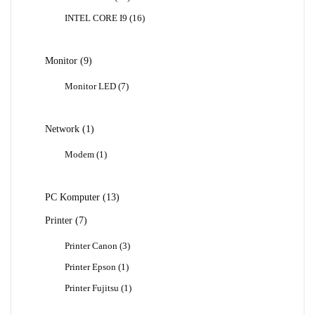
Produk
16
INTEL CORE I9
16
Produk
9
Monitor
9
Produk
7
Monitor LED
7
Produk
1
Network
1
Produk
1
Modem
1
Produk
13
PC Komputer
13
Produk
7
Printer
7
Produk
3
Printer Canon
3
Produk
1
Printer Epson
1
Produk
1
Printer Fujitsu
1
Produk