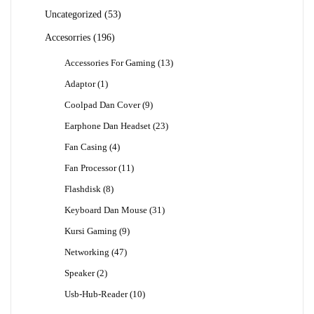
53
Uncategorized
53
Produk
196
Accesorries
196
Produk
13
Accessories For Gaming
13
Produk
1
Adaptor
1
Produk
9
Coolpad Dan Cover
9
Produk
23
Earphone Dan Headset
23
Produk
4
Fan Casing
4
Produk
11
Fan Processor
11
Produk
8
Flashdisk
8
Produk
31
Keyboard Dan Mouse
31
Produk
9
Kursi Gaming
9
Produk
47
Networking
47
Produk
2
Speaker
2
Produk
10
Usb-Hub-Reader
10
Produk