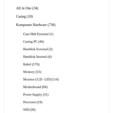
34
All in One
34
Produk
10
Casing
10
Produk
736
Komponen Hardware
736
Produk
1
Case Hdd External
1
Produk
46
Casing PC
46
Produk
3
Harddisk External
3
Produk
4
Harddisk Internal
4
Produk
176
Kabel
176
Produk
53
Memory
53
Produk
116
Monitor LCD - LED
116
Produk
94
Motherboard
94
Produk
31
Power Supply
31
Produk
19
Processor
19
Produk
39
SSD
39