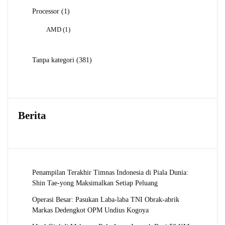
1
Processor
1
Produk
1
AMD
1
Produk
381
Tanpa kategori
381
Produk
Berita
Penampilan Terakhir Timnas Indonesia di Piala Dunia:
Shin Tae-yong Maksimalkan Setiap Peluang
Operasi Besar: Pasukan Laba-laba TNI Obrak-abrik
Markas Dedengkot OPM Undius Kogoya