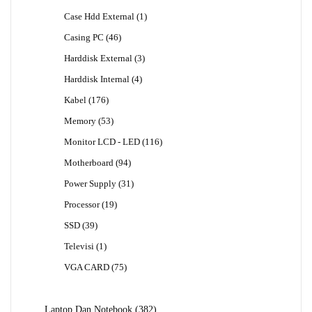
Produk
1
Case Hdd External
1
Produk
46
Casing PC
46
Produk
3
Harddisk External
3
Produk
4
Harddisk Internal
4
Produk
176
Kabel
176
Produk
53
Memory
53
Produk
116
Monitor LCD - LED
116
Produk
94
Motherboard
94
Produk
31
Power Supply
31
Produk
19
Processor
19
Produk
39
SSD
39
Produk
1
Televisi
1
Produk
75
VGA CARD
75
Produk
382
Laptop Dan Notebook
382