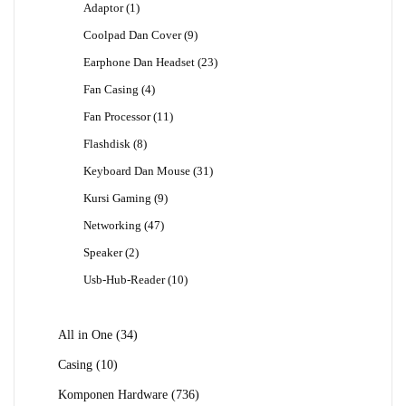
1
Adaptor
1
Produk
9
Coolpad Dan Cover
9
Produk
23
Earphone Dan Headset
23
Produk
4
Fan Casing
4
Produk
11
Fan Processor
11
Produk
8
Flashdisk
8
Produk
31
Keyboard Dan Mouse
31
Produk
9
Kursi Gaming
9
Produk
47
Networking
47
Produk
2
Speaker
2
Produk
10
Usb-Hub-Reader
10
Produk
34
All in One
34
Produk
10
Casing
10
Produk
736
Komponen Hardware
736