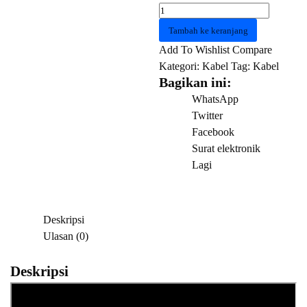
Kuantitas
Kabel
Tambah ke keranjang
ORICO
Add To Wishlist
Compare
CPD-
Kategori:
Kabel
Tag:
Kabel
7P6G-
Bagikan ini:
BA90
WhatsApp
Serial
Twitter
SATA
Facebook
III
Surat elektronik
Cable
Lagi
Deskripsi
Ulasan (0)
Deskripsi