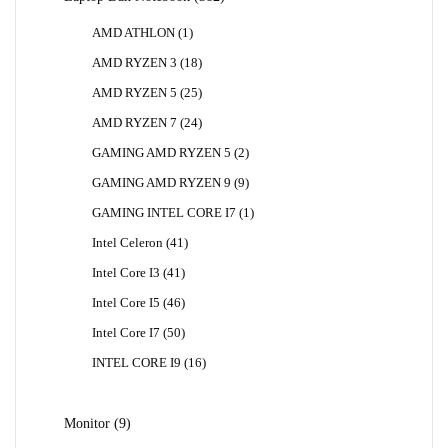
Produk
1
AMD ATHLON
1
Produk
18
AMD RYZEN 3
18
Produk
25
AMD RYZEN 5
25
Produk
24
AMD RYZEN 7
24
Produk
2
GAMING AMD RYZEN 5
2
Produk
9
GAMING AMD RYZEN 9
9
Produk
1
GAMING INTEL CORE I7
1
Produk
41
Intel Celeron
41
Produk
41
Intel Core I3
41
Produk
46
Intel Core I5
46
Produk
50
Intel Core I7
50
Produk
16
INTEL CORE I9
16
Produk
9
Monitor
9
Produk