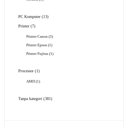
Produk
13
PC Komputer
13
Produk
7
Printer
7
Produk
3
Printer Canon
3
Produk
1
Printer Epson
1
Produk
1
Printer Fujitsu
1
Produk
1
Processor
1
Produk
1
AMD
1
Produk
381
Tanpa kategori
381
Produk