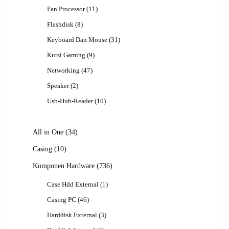
Produk
11
Fan Processor
11
Produk
8
Flashdisk
8
Produk
31
Keyboard Dan Mouse
31
Produk
9
Kursi Gaming
9
Produk
47
Networking
47
Produk
2
Speaker
2
Produk
10
Usb-Hub-Reader
10
Produk
34
All in One
34
Produk
10
Casing
10
Produk
736
Komponen Hardware
736
Produk
1
Case Hdd External
1
Produk
46
Casing PC
46
Produk
3
Harddisk External
3
Produk