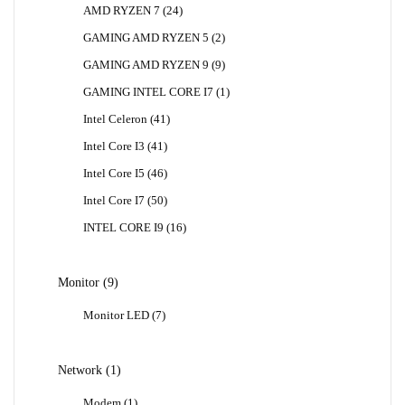
24
AMD RYZEN 7
24
Produk
2
GAMING AMD RYZEN 5
2
Produk
9
GAMING AMD RYZEN 9
9
Produk
1
GAMING INTEL CORE I7
1
Produk
41
Intel Celeron
41
Produk
41
Intel Core I3
41
Produk
46
Intel Core I5
46
Produk
50
Intel Core I7
50
Produk
16
INTEL CORE I9
16
Produk
9
Monitor
9
Produk
7
Monitor LED
7
Produk
1
Network
1
Produk
1
Modem
1