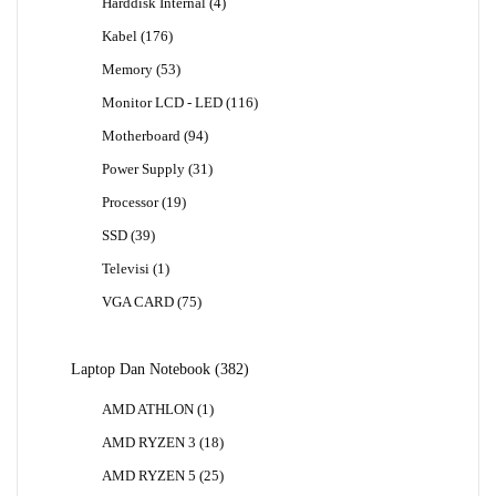
4
Harddisk Internal
4
Produk
176
Kabel
176
Produk
53
Memory
53
Produk
116
Monitor LCD - LED
116
Produk
94
Motherboard
94
Produk
31
Power Supply
31
Produk
19
Processor
19
Produk
39
SSD
39
Produk
1
Televisi
1
Produk
75
VGA CARD
75
Produk
382
Laptop Dan Notebook
382
Produk
1
AMD ATHLON
1
Produk
18
AMD RYZEN 3
18
Produk
25
AMD RYZEN 5
25
Produk