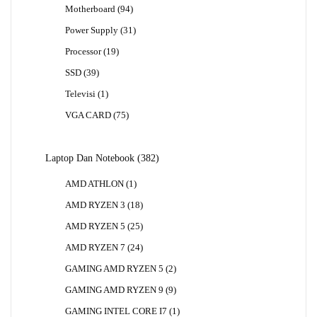
94
Motherboard
94
Produk
31
Power Supply
31
Produk
19
Processor
19
Produk
39
SSD
39
Produk
1
Televisi
1
Produk
75
VGA CARD
75
Produk
382
Laptop Dan Notebook
382
Produk
1
AMD ATHLON
1
Produk
18
AMD RYZEN 3
18
Produk
25
AMD RYZEN 5
25
Produk
24
AMD RYZEN 7
24
Produk
2
GAMING AMD RYZEN 5
2
Produk
9
GAMING AMD RYZEN 9
9
Produk
1
GAMING INTEL CORE I7
1