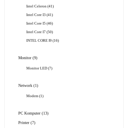
Produk
41
Intel Celeron
41
Produk
41
Intel Core I3
41
Produk
46
Intel Core I5
46
Produk
50
Intel Core I7
50
Produk
16
INTEL CORE I9
16
Produk
9
Monitor
9
Produk
7
Monitor LED
7
Produk
1
Network
1
Produk
1
Modem
1
Produk
13
PC Komputer
13
Produk
7
Printer
7