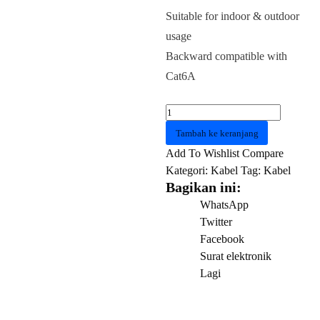
Suitable for indoor & outdoor
usage
Backward compatible with
Cat6A
Kuantitas
KABEL
Tambah ke keranjang
LAN
Add To Wishlist
Compare
VENTION
Kategori:
Kabel
Tag:
Kabel
IBHHG
Bagikan ini:
Cat
WhatsApp
6a
Twitter
SFTP
Facebook
Ethernet
Surat elektronik
RJ45
Lagi
Gigabit
1.5
M