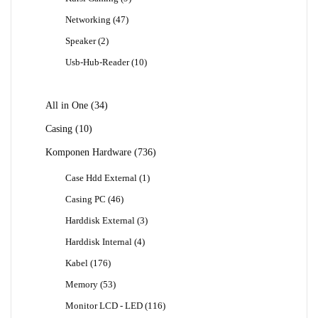
Produk
47
Networking
47
Produk
2
Speaker
2
Produk
10
Usb-Hub-Reader
10
Produk
34
All in One
34
Produk
10
Casing
10
Produk
736
Komponen Hardware
736
Produk
1
Case Hdd External
1
Produk
46
Casing PC
46
Produk
3
Harddisk External
3
Produk
4
Harddisk Internal
4
Produk
176
Kabel
176
Produk
53
Memory
53
Produk
116
Monitor LCD - LED
116
Produk