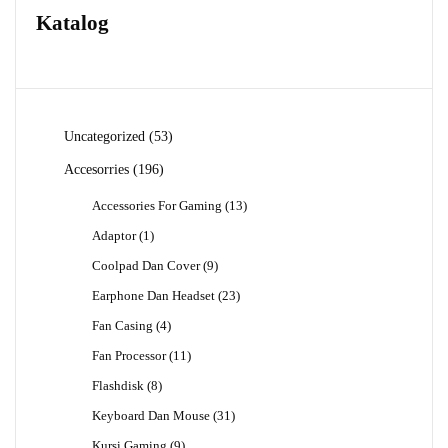
Katalog
53
Uncategorized
53
Produk
196
Accesorries
196
Produk
13
Accessories For Gaming
13
Produk
1
Adaptor
1
Produk
9
Coolpad Dan Cover
9
Produk
23
Earphone Dan Headset
23
Produk
4
Fan Casing
4
Produk
11
Fan Processor
11
Produk
8
Flashdisk
8
Produk
31
Keyboard Dan Mouse
31
Produk
9
Kursi Gaming
9