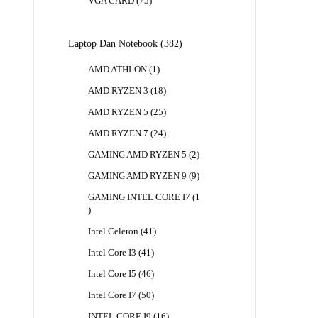
75
VGA CARD
75
Produk
382
Laptop Dan Notebook
382
Produk
1
AMD ATHLON
1
Produk
18
AMD RYZEN 3
18
Produk
25
AMD RYZEN 5
25
Produk
24
AMD RYZEN 7
24
Produk
2
GAMING AMD RYZEN 5
2
Produk
9
GAMING AMD RYZEN 9
9
Produk
GAMING INTEL CORE I7
1
1
Produk
41
Intel Celeron
41
Produk
41
Intel Core I3
41
Produk
46
Intel Core I5
46
Produk
50
Intel Core I7
50
Produk
16
INTEL CORE I9
16