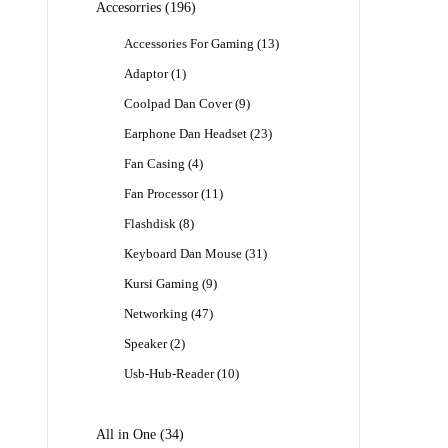
196
Accesorries
196
Produk
13
Accessories For Gaming
13
Produk
1
Adaptor
1
Produk
9
Coolpad Dan Cover
9
Produk
23
Earphone Dan Headset
23
Produk
4
Fan Casing
4
Produk
11
Fan Processor
11
Produk
8
Flashdisk
8
Produk
31
Keyboard Dan Mouse
31
Produk
9
Kursi Gaming
9
Produk
47
Networking
47
Produk
2
Speaker
2
Produk
10
Usb-Hub-Reader
10
Produk
34
All in One
34