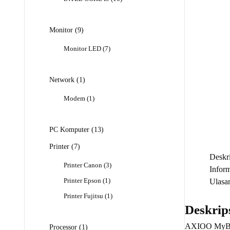
Produk
9
Monitor
9
Produk
7
Monitor LED
7
Produk
1
Network
1
Produk
1
Modem
1
Produk
13
PC Komputer
13
Produk
7
Printer
7
Produk
Deskri
3
Printer Canon
3
Infor
Produk
1
Printer Epson
1
Ulasan
Produk
1
Printer Fujitsu
1
Produk
Deskrip
AXIOO MyBo
1
Processor
1