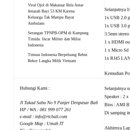
Viral Ojol di Makassar Rela Antar
Selanjutnya I
Jenazah Bayi 53 KM Karena
Keluarga Tak Mampu Bayar
1x USB 2.0 p
Ambulans
1x USB 3.0 p
Serangan TPNPB-OPM di Kampung
3.5mm stereo
Timida: Incar Militer dan Milisi
1 x HDMI outp
Indonesia
1 x Micro Sd 
Timnas Indonesia Berpeluang Rebut
1x RJ45 LA
Rekor Langka Milik Vietnam
Kemudian Po
Hubungi Kami :
Selanjutnya u
Speaker : 2 x
Jl Tukad Saba No 9 Panjer Denpasar Bali
Bios : AMI 
HP / WA :
081 999 077 261
Di samping 
e-mail :
info@rtcbali.com
Google Map :
Umah IT
Akhirnya La