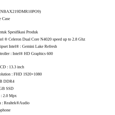
ey (NBAX219DMR10PO9)
e Case
ntuk Spesifikasi Produk
ntel ® Celeron Dual Core N4020 speed up to 2.8 Ghz
pset Intel® : Gemini Lake Refresh
roller : Intel® HD Graphics 600
CD : 13.3 inch
solution : FHD 1920×1080
GB DDR4
12GB SSD
 : 2.0 Mpx
 : Realtek®Audio
ophone