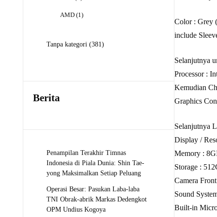
Produk
1
AMD
1
Color : Gr
Produk
include Sleev
381
Tanpa kategori
381
Produk
Selanjutnya u
Processor : I
Kemudian Chi
Berita
Graphics Cont
Selanjutnya L
Display / Re
Penampilan Terakhir Timnas
Memory : 8
Indonesia di Piala Dunia: Shin Tae-
Storage : 5
yong Maksimalkan Setiap Peluang
Camera Front
Operasi Besar: Pasukan Laba-laba
Sound System
TNI Obrak-abrik Markas Dedengkot
Built-in Micr
OPM Undius Kogoya