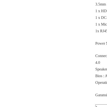
3.5mm s
1 x HD
1 x DC-
1 x Mic
1x RJ
Power 
Connect
4.0
Speaker
Bios :
Operat
Garansi
Kuantit