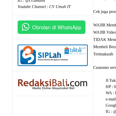
IG : @cv.umahit
Youtube Channel :
CV Umah IT
Cek juga pro
WAJIB Mem
Obrolan di WhatsApp
WAJIB Video 
TIDAK Mener
Membeli Bera
Terimakasih
Customer serv
Jl Tuk
HP : 
WA :
e-mail
Googl
IG : 