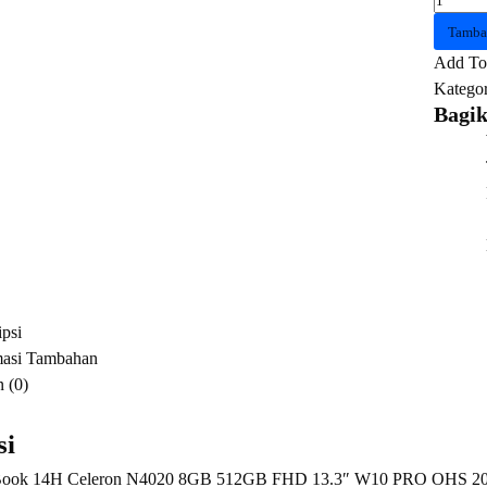
AXIO
Tamba
MyBoo
Add To 
14H
Kategor
Celeron
Bagik
N4020
8GB
512GB
FHD
13.3"
W10
PRO
+
psi
OHS
masi Tambahan
2019
 (0)
si
ok 14H Celeron N4020 8GB 512GB FHD 13.3″ W10 PRO OHS 2