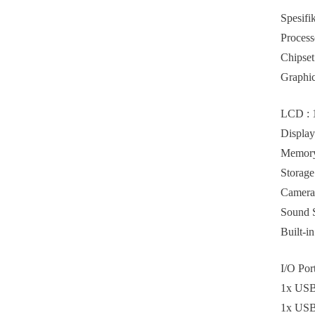
Spesifi
Process
Chipset
Graphic
LCD : 1
Display
Memor
Storag
Camera 
Sound 
Built-i
I/O Por
1x USB 
1x USB 