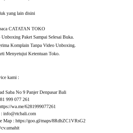
duk yang lain
disini
baca CATATAN TOKO
Unboxing Paket Sampai Selesai Buka.
ima Komplain Tanpa Video Unboxing.
rti Menyetujui Ketentuan Toko.
ice kami :
ad Saba No 9 Panjer Denpasar Bali
081 999 077 261
https://wa.me/6281999077261
 :
info@rtcbali.com
e Map :
https://goo.gl/maps/8RdhZC1VRsG2
@cv.umahit