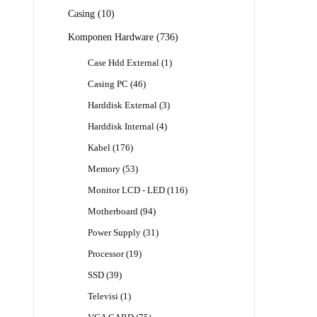
Produk
10
Casing
10
Produk
736
Komponen Hardware
736
Produk
1
Case Hdd External
1
Produk
46
Casing PC
46
Produk
3
Harddisk External
3
Produk
4
Harddisk Internal
4
Produk
176
Kabel
176
Produk
53
Memory
53
Produk
116
Monitor LCD - LED
116
Produk
94
Motherboard
94
Produk
31
Power Supply
31
Produk
19
Processor
19
Produk
39
SSD
39
Produk
1
Televisi
1
Produk