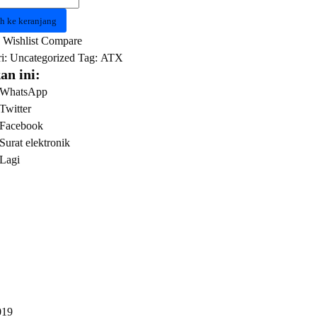
O
h ke keranjang
k
Wishlist
Compare
i:
Uncategorized
Tag:
ATX
an ini:
WhatsApp
Twitter
Facebook
Surat elektronik
Lagi
019