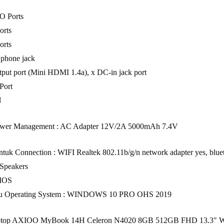
/O Ports
orts
orts
 phone jack
ut port (Mini HDMI 1.4a), x DC-in jack port
Port
N
wer Management : AC Adapter 12V/2A 5000mAh 7.4V
ntuk Connection : WIFI Realtek 802.11b/g/n network adapter yes, blue
 Speakers
BIOS
itu Operating System : WINDOWS 10 PRO OHS 2019
ptop AXIOO MyBook 14H Celeron N4020 8GB 512GB FHD 13.3″ W