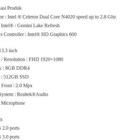
kasi Produk
or : Intel ® Celeron Dual Core N4020 speed up to 2.8 Ghz
 Intel® : Gemini Lake Refresh
s Controller : Intel® HD Graphics 600
3.3 inch
 / Resolution : FHD 1920×1080
y : 8GB DDR4
e : 512GB SSD
Front : 2.0 Mpx
System : Realtek®Audio
n Microphone
ts
2.0 ports
3.0 ports