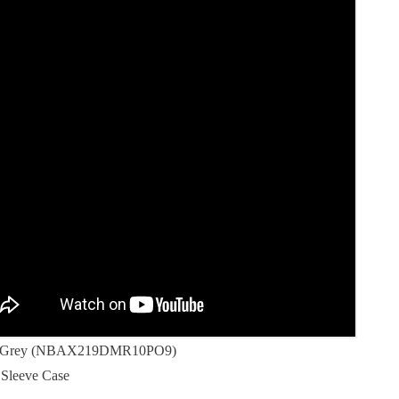
 : Grey (NBAX219DMR10PO9)
 Sleeve Case