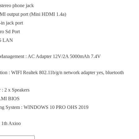
tereo phone jack
MI output port (Mini HDMI 1.4a)
in jack port
ro Sd Port
45 LAN
Management : AC Adapter 12V/2A 5000mAh 7.4V
ion : WIFI Realtek 802.11b/g/n network adapter yes, bluetooth
 : 2 x Speakers
 AMI BIOS
ing System : WINDOWS 10 PRO OHS 2019
 1th Axioo
as