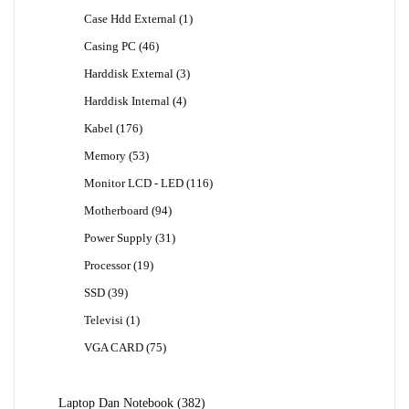
Produk
1
Case Hdd External
1
Produk
46
Casing PC
46
Produk
3
Harddisk External
3
Produk
4
Harddisk Internal
4
Produk
176
Kabel
176
Produk
53
Memory
53
Produk
116
Monitor LCD - LED
116
Produk
94
Motherboard
94
Produk
31
Power Supply
31
Produk
19
Processor
19
Produk
39
SSD
39
Produk
1
Televisi
1
Produk
75
VGA CARD
75
Produk
382
Laptop Dan Notebook
382