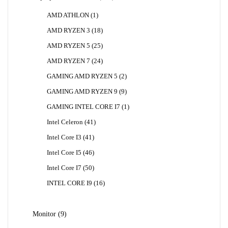
Produk
1
AMD ATHLON
1
Produk
18
AMD RYZEN 3
18
Produk
25
AMD RYZEN 5
25
Produk
24
AMD RYZEN 7
24
Produk
2
GAMING AMD RYZEN 5
2
Produk
9
GAMING AMD RYZEN 9
9
Produk
1
GAMING INTEL CORE I7
1
Produk
41
Intel Celeron
41
Produk
41
Intel Core I3
41
Produk
46
Intel Core I5
46
Produk
50
Intel Core I7
50
Produk
16
INTEL CORE I9
16
Produk
9
Monitor
9
Produk