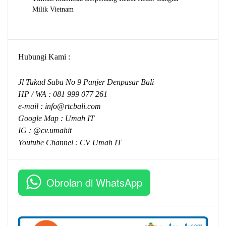
Milik Vietnam
Hubungi Kami :
Jl Tukad Saba No 9 Panjer Denpasar Bali
HP / WA :
081 999 077 261
e-mail :
info@rtcbali.com
Google Map :
Umah IT
IG : @cv.umahit
Youtube Channel :
CV Umah IT
Obrolan di WhatsApp