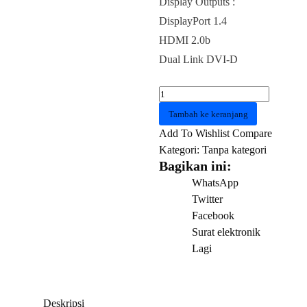
Display Outputs :
DisplayPort 1.4
HDMI 2.0b
Dual Link DVI-D
Kuantitas
VGA
Tambah ke keranjang
ZOTAC
Add To Wishlist
Compare
GAMING
Kategori:
Tanpa kategori
GTX
Bagikan ini:
1650
WhatsApp
OC
Twitter
4GB
Facebook
128Bit
Surat elektronik
GDDR5
Lagi
Deskripsi