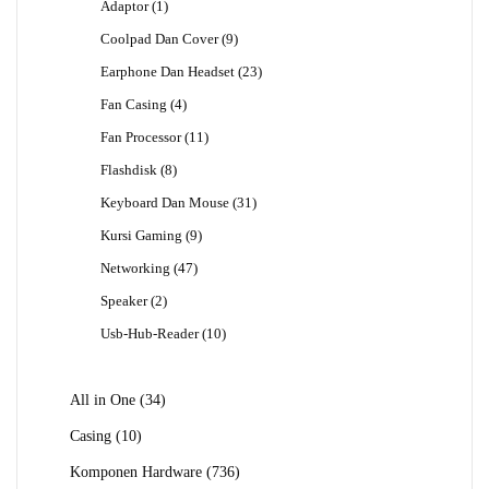
1
Adaptor
1
Produk
9
Coolpad Dan Cover
9
Produk
23
Earphone Dan Headset
23
Produk
4
Fan Casing
4
Produk
11
Fan Processor
11
Produk
8
Flashdisk
8
Produk
31
Keyboard Dan Mouse
31
Produk
9
Kursi Gaming
9
Produk
47
Networking
47
Produk
2
Speaker
2
Produk
10
Usb-Hub-Reader
10
Produk
34
All in One
34
Produk
10
Casing
10
Produk
736
Komponen Hardware
736