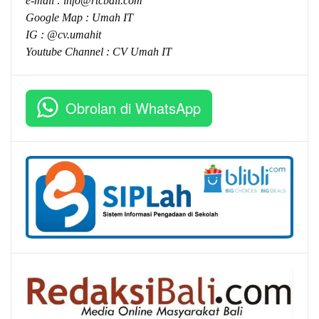
e-mail :
info@rtcbali.com
Google Map :
Umah IT
IG : @cv.umahit
Youtube Channel :
CV Umah IT
Obrolan di WhatsApp