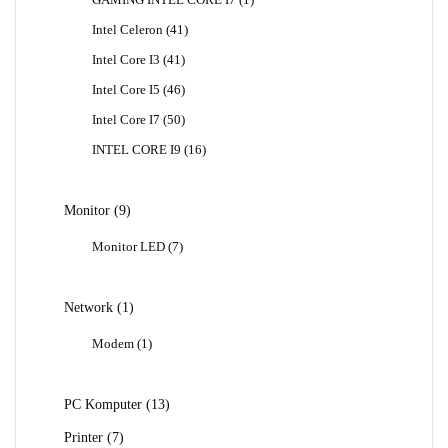
GAMING INTEL CORE I7
1
Produk
41
Intel Celeron
41
Produk
41
Intel Core I3
41
Produk
46
Intel Core I5
46
Produk
50
Intel Core I7
50
Produk
16
INTEL CORE I9
16
Produk
9
Monitor
9
Produk
7
Monitor LED
7
Produk
1
Network
1
Produk
1
Modem
1
Produk
13
PC Komputer
13
Produk
7
Printer
7