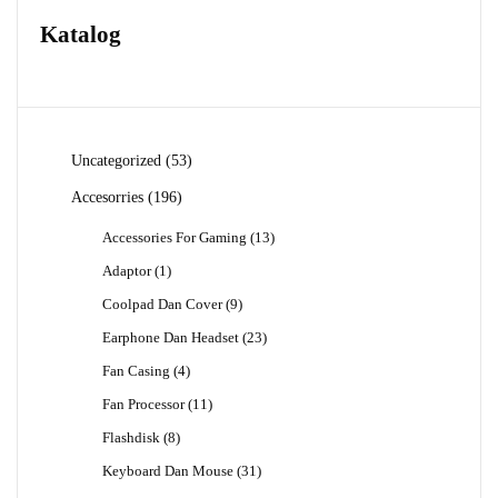
Katalog
53
Uncategorized
53
Produk
196
Accesorries
196
Produk
13
Accessories For Gaming
13
Produk
1
Adaptor
1
Produk
9
Coolpad Dan Cover
9
Produk
23
Earphone Dan Headset
23
Produk
4
Fan Casing
4
Produk
11
Fan Processor
11
Produk
8
Flashdisk
8
Produk
31
Keyboard Dan Mouse
31
Produk