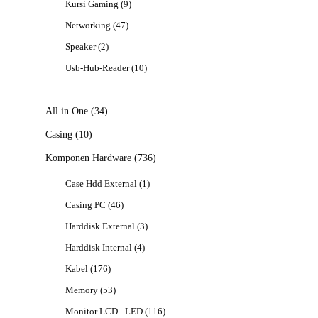
9
Kursi Gaming
9
Produk
47
Networking
47
Produk
2
Speaker
2
Produk
10
Usb-Hub-Reader
10
Produk
34
All in One
34
Produk
10
Casing
10
Produk
736
Komponen Hardware
736
Produk
1
Case Hdd External
1
Produk
46
Casing PC
46
Produk
3
Harddisk External
3
Produk
4
Harddisk Internal
4
Produk
176
Kabel
176
Produk
53
Memory
53
Produk
116
Monitor LCD - LED
116