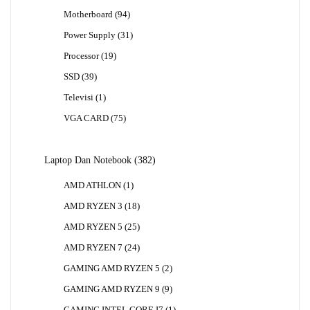
Produk
94
Motherboard
94
Produk
31
Power Supply
31
Produk
19
Processor
19
Produk
39
SSD
39
Produk
1
Televisi
1
Produk
75
VGA CARD
75
Produk
382
Laptop Dan Notebook
382
Produk
1
AMD ATHLON
1
Produk
18
AMD RYZEN 3
18
Produk
25
AMD RYZEN 5
25
Produk
24
AMD RYZEN 7
24
Produk
2
GAMING AMD RYZEN 5
2
Produk
9
GAMING AMD RYZEN 9
9
Produk
1