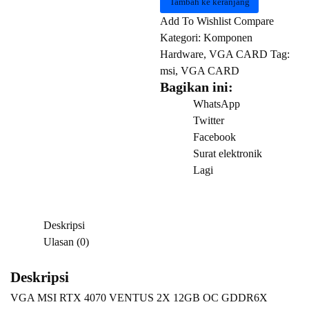
Tambah ke keranjang
MSI
Add To Wishlist
Compare
RTX
Kategori:
Komponen
4070
Hardware
,
VGA CARD
Tag:
VENTUS
msi
,
VGA CARD
2X
Bagikan ini:
12GB
WhatsApp
OC
Twitter
GDDR6X
Facebook
Surat elektronik
Lagi
Deskripsi
Ulasan (0)
Deskripsi
VGA MSI RTX 4070 VENTUS 2X 12GB OC GDDR6X