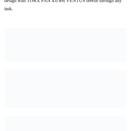
design with TORX FAN 4.0 lets VENTUS breeze through any
task.