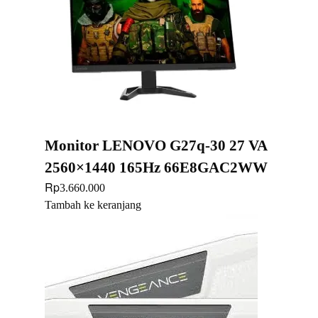
Monitor LENOVO G27q-30 27 VA
2560×1440 165Hz 66E8GAC2WW
Rp
3.660.000
Tambah ke keranjang