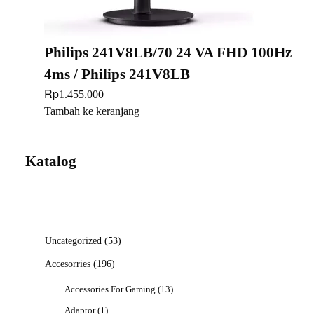
Philips 241V8LB/70 24 VA FHD 100Hz
4ms / Philips 241V8LB
Rp
1.455.000
Tambah ke keranjang
Katalog
53
Uncategorized
53
Produk
196
Accesorries
196
Produk
13
Accessories For Gaming
13
Produk
1
Adaptor
1