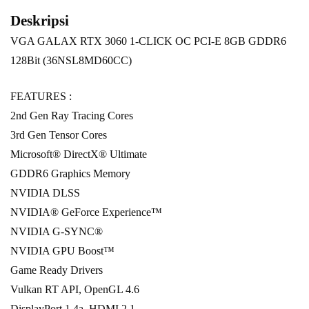
Deskripsi
VGA GALAX RTX 3060 1-CLICK OC PCI-E 8GB GDDR6
128Bit (36NSL8MD60CC)
FEATURES :
2nd Gen Ray Tracing Cores
3rd Gen Tensor Cores
Microsoft® DirectX® Ultimate
GDDR6 Graphics Memory
NVIDIA DLSS
NVIDIA® GeForce Experience™
NVIDIA G-SYNC®
NVIDIA GPU Boost™
Game Ready Drivers
Vulkan RT API, OpenGL 4.6
DisplayPort 1.4a, HDMI 2.1