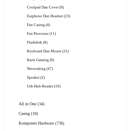
Produk
9
Coolpad Dan Cover
9
Produk
23
Earphone Dan Headset
23
Produk
4
Fan Casing
4
Produk
11
Fan Processor
11
Produk
8
Flashdisk
8
Produk
31
Keyboard Dan Mouse
31
Produk
9
Kursi Gaming
9
Produk
47
Networking
47
Produk
2
Speaker
2
Produk
10
Usb-Hub-Reader
10
Produk
34
All in One
34
Produk
10
Casing
10
Produk
736
Komponen Hardware
736
Produk