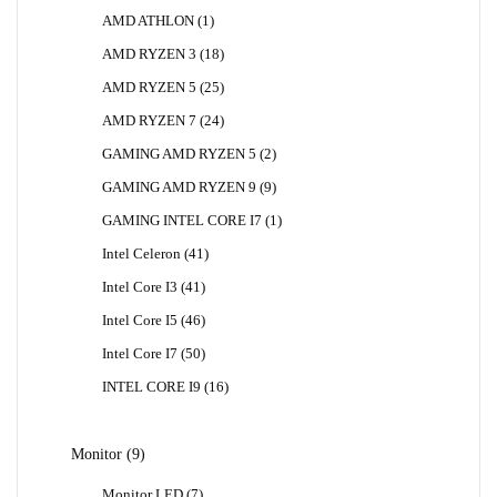
Produk
1
AMD ATHLON
1
Produk
18
AMD RYZEN 3
18
Produk
25
AMD RYZEN 5
25
Produk
24
AMD RYZEN 7
24
Produk
2
GAMING AMD RYZEN 5
2
Produk
9
GAMING AMD RYZEN 9
9
Produk
1
GAMING INTEL CORE I7
1
Produk
41
Intel Celeron
41
Produk
41
Intel Core I3
41
Produk
46
Intel Core I5
46
Produk
50
Intel Core I7
50
Produk
16
INTEL CORE I9
16
Produk
9
Monitor
9
Produk
7
Monitor LED
7