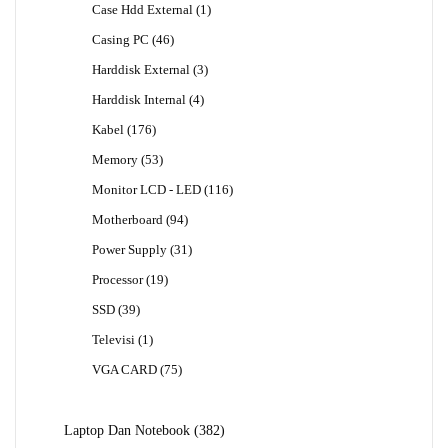
1
Case Hdd External
1
Produk
46
Casing PC
46
Produk
3
Harddisk External
3
Produk
4
Harddisk Internal
4
Produk
176
Kabel
176
Produk
53
Memory
53
Produk
116
Monitor LCD - LED
116
Produk
94
Motherboard
94
Produk
31
Power Supply
31
Produk
19
Processor
19
Produk
39
SSD
39
Produk
1
Televisi
1
Produk
75
VGA CARD
75
Produk
382
Laptop Dan Notebook
382