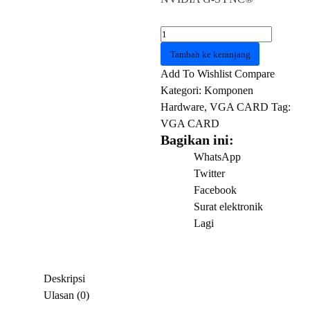
Kuantitas
VGA
Tambah ke keranjang
GALAX
Add To Wishlist
Compare
RTX
Kategori:
Komponen
3060
Hardware
,
VGA CARD
Tag:
1-
VGA CARD
CLICK
Bagikan ini:
OC
WhatsApp
PCI-
Twitter
E
Facebook
8GB
Surat elektronik
GDDR6
Lagi
128Bit
(36NSL8MD60CC)
Deskripsi
Ulasan (0)