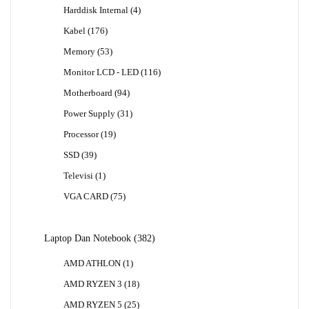
Produk
4
Harddisk Internal
4
Produk
176
Kabel
176
Produk
53
Memory
53
Produk
116
Monitor LCD - LED
116
Produk
94
Motherboard
94
Produk
31
Power Supply
31
Produk
19
Processor
19
Produk
39
SSD
39
Produk
1
Televisi
1
Produk
75
VGA CARD
75
Produk
382
Laptop Dan Notebook
382
Produk
1
AMD ATHLON
1
Produk
18
AMD RYZEN 3
18
Produk
25
AMD RYZEN 5
25