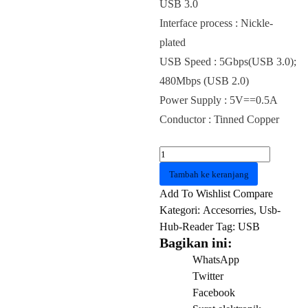
USB 3.0
Interface process : Nickle-
plated
USB Speed : 5Gbps(USB 3.0);
480Mbps (USB 2.0)
Power Supply : 5V==0.5A
Conductor : Tinned Copper
Kuantitas
USB
Tambah ke keranjang
HUB
Add To Wishlist
Compare
4
Kategori:
Accesorries
,
Usb-
Port
Hub-Reader
Tag:
USB
VENTION
Bagikan ini:
CHAB
WhatsApp
with
Twitter
Micro
Facebook
USB