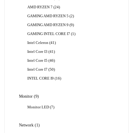
Produk
24
AMD RYZEN 7
24
Produk
2
GAMING AMD RYZEN 5
2
Produk
9
GAMING AMD RYZEN 9
9
Produk
1
GAMING INTEL CORE I7
1
Produk
41
Intel Celeron
41
Produk
41
Intel Core I3
41
Produk
46
Intel Core I5
46
Produk
50
Intel Core I7
50
Produk
16
INTEL CORE I9
16
Produk
9
Monitor
9
Produk
7
Monitor LED
7
Produk
1
Network
1
Produk