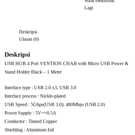
Surat elektronik
Power
Lagi
&
Stand
Holder
Deskripsi
Black
Ulasan (0)
-
1
Deskripsi
Meter
USB HUB 4 Port VENTION CHAB with Micro USB Power &
Stand Holder Black – 1 Meter
Interface type : USB 2.0 x3, USB 3.0
Interface process : Nickle-plated
USB Speed : 5Gbps(USB 3.0); 480Mbps (USB 2.0)
Power Supply : 5V==0.5A
Conductor : Tinned Copper
Shielding : Aluminum foil