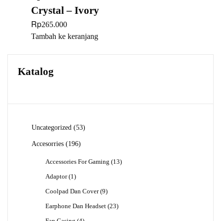
Crystal – Ivory
Rp
265.000
Tambah ke keranjang
Katalog
53
Uncategorized
53
Produk
196
Accesorries
196
Produk
13
Accessories For Gaming
13
Produk
1
Adaptor
1
Produk
9
Coolpad Dan Cover
9
Produk
23
Earphone Dan Headset
23
Produk
4
Fan Casing
4