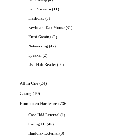
Produk
11
Fan Processor
11
Produk
8
Flashdisk
8
Produk
31
Keyboard Dan Mouse
31
Produk
9
Kursi Gaming
9
Produk
47
Networking
47
Produk
2
Speaker
2
Produk
10
Usb-Hub-Reader
10
Produk
34
All in One
34
Produk
10
Casing
10
Produk
736
Komponen Hardware
736
Produk
1
Case Hdd External
1
Produk
46
Casing PC
46
Produk
3
Harddisk External
3