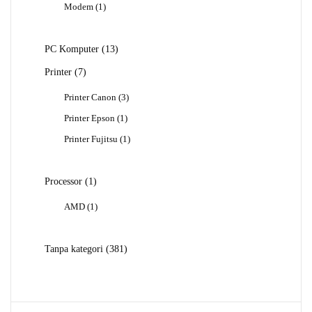
1
Modem
1
Produk
13
PC Komputer
13
Produk
7
Printer
7
Produk
3
Printer Canon
3
Produk
1
Printer Epson
1
Produk
1
Printer Fujitsu
1
Produk
1
Processor
1
Produk
1
AMD
1
Produk
381
Tanpa kategori
381
Produk