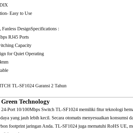
DIX
ion- Easy to Use
, Fanless DesignSpecifications :
bps RJ45 Ports
itching Capacity
ign for Quiet Operating
44mm
able
CH TL-SF1024 Garansi 2 Tahun
Green Technology
 24-Port 10/100Mbps Switch TL-SF1024 memiliki fitur teknologi hemat
aya yang jauh lebih kecil. Secara otomatis menyesuaikan konsumsi day
rbon footprint jaringan Anda. TL-SF1024 juga mematuhi RoHS UE, me