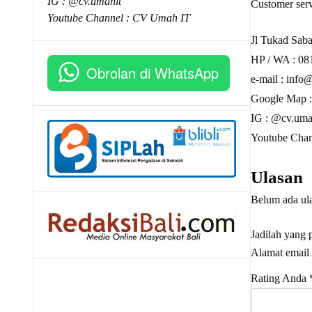
IG : @cv.umahit
Customer serv
Youtube Channel :
CV Umah IT
Jl Tukad Saba
HP / WA :
08
Obrolan di WhatsApp
e-mail :
info@
Google Map 
IG : @cv.uma
Youtube Chan
Ulasan
Belum ada ul
Jadilah yang
Alamat email 
Rating Anda