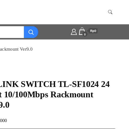
Rp0
0
ckmount Ver9.0
LINK SWITCH TL-SF1024 24
t 10/100Mbps Rackmount
9.0
.000