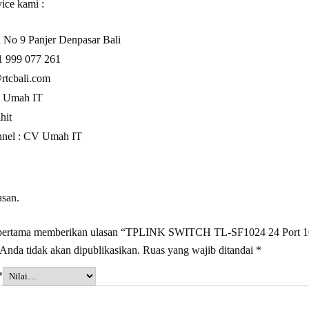
ice kami :
 No 9 Panjer Denpasar Bali
1 999 077 261
rtcbali.com
:
Umah IT
hit
nel :
CV Umah IT
asan.
 pertama memberikan ulasan “TPLINK SWITCH TL-SF1024 24 Port 
Anda tidak akan dipublikasikan.
Ruas yang wajib ditandai
*
*