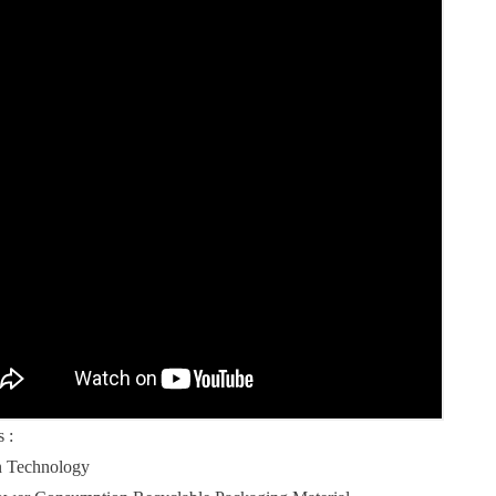
 :
n Technology