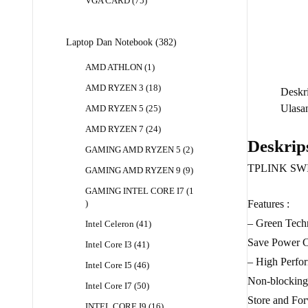
75
VGA CARD
75
Produk
382
Laptop Dan Notebook
382
Produk
1
AMD ATHLON
1
Produk
18
AMD RYZEN 3
18
Deskri
Produk
Ulasan
25
AMD RYZEN 5
25
Produk
24
AMD RYZEN 7
24
Produk
Deskrip
2
GAMING AMD RYZEN 5
2
Produk
TPLINK SWIT
9
GAMING AMD RYZEN 9
9
Produk
GAMING INTEL CORE I7
1
1
Features :
Produk
– Green Tech
41
Intel Celeron
41
Produk
Save Power C
41
Intel Core I3
41
Produk
– High Perfo
46
Intel Core I5
46
Produk
Non-blocking 
50
Intel Core I7
50
Produk
Store and Fo
16
INTEL CORE I9
16