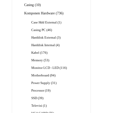
Produk
10
Casing
10
Produk
736
Komponen Hardware
736
Produk
1
Case Hdd External
1
Produk
46
Casing PC
46
Produk
3
Harddisk External
3
Produk
4
Harddisk Internal
4
Produk
176
Kabel
176
Produk
53
Memory
53
Produk
116
Monitor LCD - LED
116
Produk
94
Motherboard
94
Produk
31
Power Supply
31
Produk
19
Processor
19
Produk
39
SSD
39
Produk
1
Televisi
1
Produk