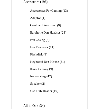
196
Accesorries
196
Produk
13
Accessories For Gaming
13
Produk
1
Adaptor
1
Produk
9
Coolpad Dan Cover
9
Produk
23
Earphone Dan Headset
23
Produk
4
Fan Casing
4
Produk
11
Fan Processor
11
Produk
8
Flashdisk
8
Produk
31
Keyboard Dan Mouse
31
Produk
9
Kursi Gaming
9
Produk
47
Networking
47
Produk
2
Speaker
2
Produk
10
Usb-Hub-Reader
10
Produk
34
All in One
34