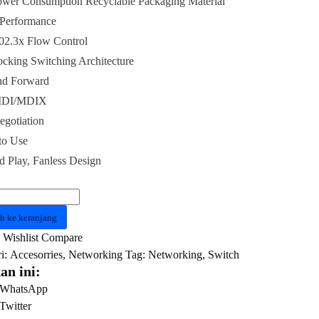
ower Consumption Recyclable Packaging Material
 Performance
02.3x Flow Control
cking Switching Architecture
nd Forward
MDI/MDIX
gotiation
to Use
d Play, Fanless Design
as
K
h ke keranjang
CH
Wishlist
Compare
i:
Accesorries
,
Networking
Tag:
Networking
,
Switch
an ini:
WhatsApp
Twitter
Mbps