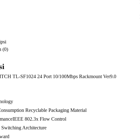
Rackmo
Ver9.0
psi
 (0)
si
CH TL-SF1024 24 Port 10/100Mbps Rackmount Ver9.0
nology
onsumption Recyclable Packaging Material
rmanceIEEE 802.3x Flow Control
Switching Architecture
rward