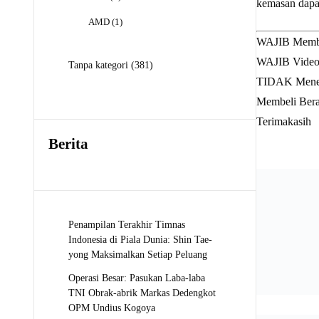
kemasan dapat
Produk
1
AMD
1
Produk
WAJIB Mem
WAJIB Video 
381
Tanpa kategori
381
Produk
TIDAK Mener
Membeli Bera
Terimakasih
Berita
Penampilan Terakhir Timnas
Indonesia di Piala Dunia: Shin Tae-
yong Maksimalkan Setiap Peluang
Operasi Besar: Pasukan Laba-laba
TNI Obrak-abrik Markas Dedengkot
OPM Undius Kogoya