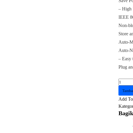
Save P
– High
IEEE 8
Non-blo
Store a
Auto-
Auto-Ne
– Easy 
Plug an
Kuantit
TPLIN
Tamba
SWIT
Add To 
TL-
Kategor
SF1024
Bagik
24
Port
10/100