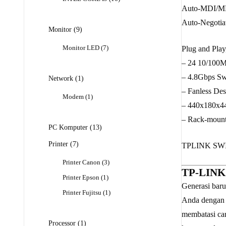
Produk
Auto-MDI/M
Auto-Negotiat
9
Monitor
9
Produk
7
Monitor LED
7
Plug and Play
Produk
– 24 10/100M
– 4.8Gbps Sw
1
Network
1
Produk
– Fanless Des
1
Modem
1
– 440x180x
Produk
– Rack-mount
13
PC Komputer
13
Produk
7
Printer
7
TPLINK SWIT
Produk
3
Printer Canon
3
TP-LINK 
Produk
1
Printer Epson
1
Generasi baru
Produk
1
Printer Fujitsu
1
Anda dengan d
Produk
membatasi ca
1
Processor
1