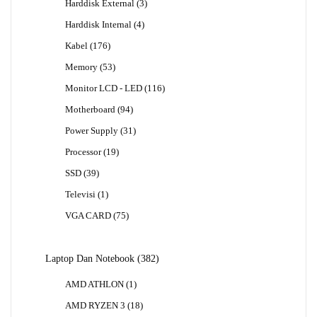
3
Harddisk External
3
Produk
4
Harddisk Internal
4
Produk
176
Kabel
176
Produk
53
Memory
53
Produk
116
Monitor LCD - LED
116
Produk
94
Motherboard
94
Produk
31
Power Supply
31
Produk
19
Processor
19
Produk
39
SSD
39
Produk
1
Televisi
1
Produk
75
VGA CARD
75
Produk
382
Laptop Dan Notebook
382
Produk
1
AMD ATHLON
1
Produk
18
AMD RYZEN 3
18