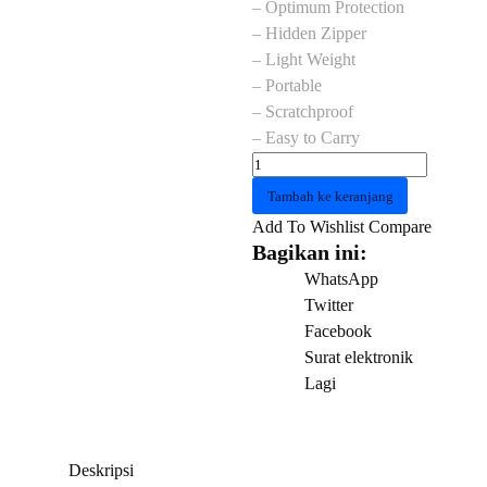
– Optimum Protection
– Hidden Zipper
– Light Weight
– Portable
– Scratchproof
– Easy to Carry
Kuantitas
Sleeve
Tambah ke keranjang
Case
Add To Wishlist
Compare
UGREEN
Bagikan ini:
20432
WhatsApp
14
Twitter
inch
Facebook
Gray
Surat elektronik
Lagi
Deskripsi