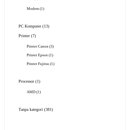
Produk
1
Modem
1
Produk
13
PC Komputer
13
Produk
7
Printer
7
Produk
3
Printer Canon
3
Produk
1
Printer Epson
1
Produk
1
Printer Fujitsu
1
Produk
1
Processor
1
Produk
1
AMD
1
Produk
381
Tanpa kategori
381
Produk