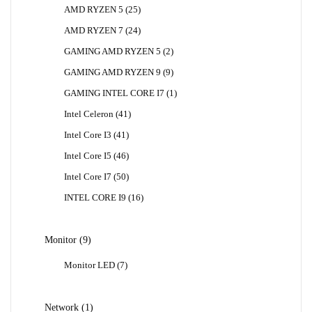
Produk
25
AMD RYZEN 5
25
Produk
24
AMD RYZEN 7
24
Produk
2
GAMING AMD RYZEN 5
2
Produk
9
GAMING AMD RYZEN 9
9
Produk
1
GAMING INTEL CORE I7
1
Produk
41
Intel Celeron
41
Produk
41
Intel Core I3
41
Produk
46
Intel Core I5
46
Produk
50
Intel Core I7
50
Produk
16
INTEL CORE I9
16
Produk
9
Monitor
9
Produk
7
Monitor LED
7
Produk
1
Network
1