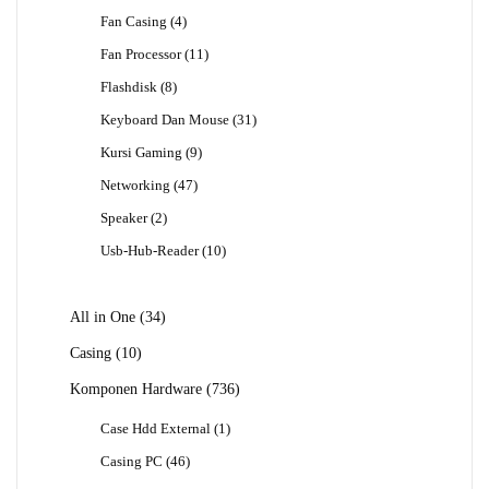
Produk
4
Fan Casing
4
Produk
11
Fan Processor
11
Produk
8
Flashdisk
8
Produk
31
Keyboard Dan Mouse
31
Produk
9
Kursi Gaming
9
Produk
47
Networking
47
Produk
2
Speaker
2
Produk
10
Usb-Hub-Reader
10
Produk
34
All in One
34
Produk
10
Casing
10
Produk
736
Komponen Hardware
736
Produk
1
Case Hdd External
1
Produk
46
Casing PC
46
Produk