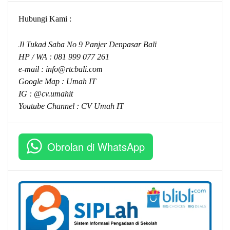
Hubungi Kami :
Jl Tukad Saba No 9 Panjer Denpasar Bali
HP / WA :
081 999 077 261
e-mail :
info@rtcbali.com
Google Map :
Umah IT
IG : @cv.umahit
Youtube Channel :
CV Umah IT
Obrolan di WhatsApp