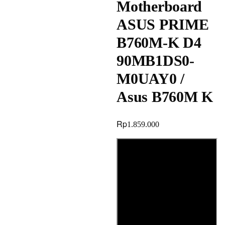
Motherboard
ASUS PRIME
B760M-K D4
90MB1DS0-
M0UAY0 /
Asus B760M K
Rp
1.859.000