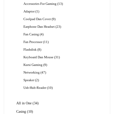
13
Accessories For Gaming
13
Produk
1
Adaptor
1
Produk
9
Coolpad Dan Cover
9
Produk
23
Earphone Dan Headset
23
Produk
4
Fan Casing
4
Produk
11
Fan Processor
11
Produk
8
Flashdisk
8
Produk
31
Keyboard Dan Mouse
31
Produk
9
Kursi Gaming
9
Produk
47
Networking
47
Produk
2
Speaker
2
Produk
10
Usb-Hub-Reader
10
Produk
34
All in One
34
Produk
10
Casing
10