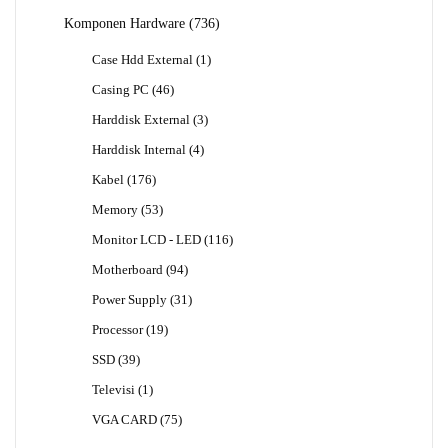
Produk
736
Komponen Hardware
736
Produk
1
Case Hdd External
1
Produk
46
Casing PC
46
Produk
3
Harddisk External
3
Produk
4
Harddisk Internal
4
Produk
176
Kabel
176
Produk
53
Memory
53
Produk
116
Monitor LCD - LED
116
Produk
94
Motherboard
94
Produk
31
Power Supply
31
Produk
19
Processor
19
Produk
39
SSD
39
Produk
1
Televisi
1
Produk
75
VGA CARD
75
Produk