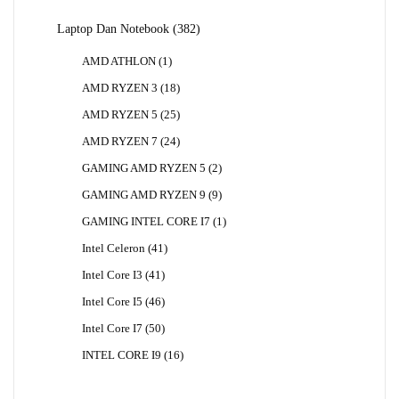
382
Laptop Dan Notebook
382
Produk
1
AMD ATHLON
1
Produk
18
AMD RYZEN 3
18
Produk
25
AMD RYZEN 5
25
Produk
24
AMD RYZEN 7
24
Produk
2
GAMING AMD RYZEN 5
2
Produk
9
GAMING AMD RYZEN 9
9
Produk
1
GAMING INTEL CORE I7
1
Produk
41
Intel Celeron
41
Produk
41
Intel Core I3
41
Produk
46
Intel Core I5
46
Produk
50
Intel Core I7
50
Produk
16
INTEL CORE I9
16
Produk