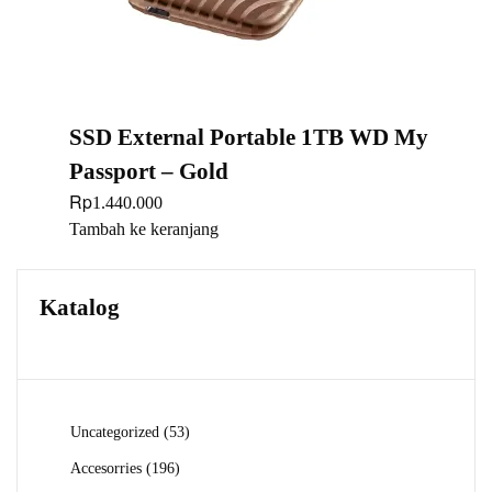
SSD External Portable 1TB WD My
Passport – Gold
Rp
1.440.000
Tambah ke keranjang
Katalog
53
Uncategorized
53
Produk
196
Accesorries
196
Produk