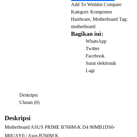
ASUS
Add To Wishlist
Compare
PRIME
Kategori:
Komponen
B760M-
Hardware
,
Motherboard
Tag:
K
motherboard
D4
Bagikan ini:
90MB1DS0-
WhatsApp
M0UAY0
Twitter
/
Facebook
Asus
Surat elektronik
B760M
Lagi
K
Deskripsi
Ulasan (0)
Deskripsi
Motherboard ASUS PRIME B760M-K D4 90MB1DS0-
M0UAY0 / Asus B760M K