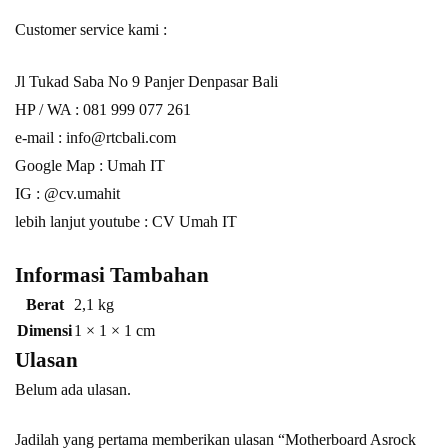
Customer service kami :
Jl Tukad Saba No 9 Panjer Denpasar Bali
HP / WA :
081 999 077 261
e-mail :
info@rtcbali.com
Google Map :
Umah IT
IG : @cv.umahit
lebih lanjut youtube :
CV Umah IT
Informasi Tambahan
Berat
2,1 kg
Dimensi
1 × 1 × 1 cm
Ulasan
Belum ada ulasan.
Jadilah yang pertama memberikan ulasan “Motherboard Asrock