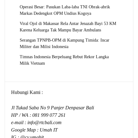
Operasi Besar: Pasukan Laba-laba TNI Obrak-abrik
Markas Dedengkot OPM Undius Kogoya
Viral Ojol di Makassar Rela Antar Jenazah Bayi 53 KM
Karena Keluarga Tak Mampu Bayar Ambulans
Serangan TPNPB-OPM di Kampung Timida: Incar
Militer dan Milisi Indonesia
Timnas Indonesia Berpeluang Rebut Rekor Langka
Milik Vietnam
Hubungi Kami :
Jl Tukad Saba No 9 Panjer Denpasar Bali
HP / WA :
081 999 077 261
e-mail :
info@rtcbali.com
Google Map :
Umah IT
IG : @cv.umahit