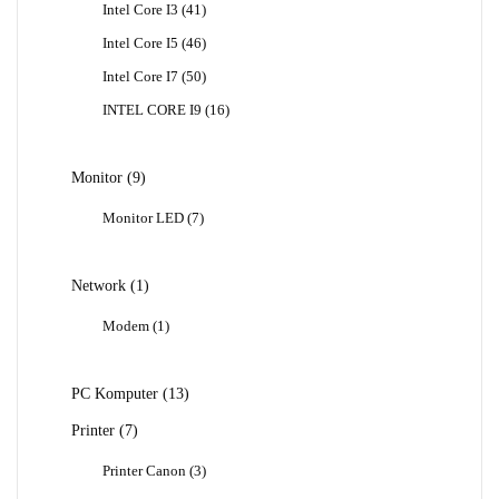
41
Intel Core I3
41
Produk
46
Intel Core I5
46
Produk
50
Intel Core I7
50
Produk
16
INTEL CORE I9
16
Produk
9
Monitor
9
Produk
7
Monitor LED
7
Produk
1
Network
1
Produk
1
Modem
1
Produk
13
PC Komputer
13
Produk
7
Printer
7
Produk
3
Printer Canon
3
Produk