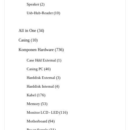
Produk
2
Speaker
2
Produk
10
Usb-Hub-Reader
10
Produk
34
All in One
34
Produk
10
Casing
10
Produk
736
Komponen Hardware
736
Produk
1
Case Hdd External
1
Produk
46
Casing PC
46
Produk
3
Harddisk External
3
Produk
4
Harddisk Internal
4
Produk
176
Kabel
176
Produk
53
Memory
53
Produk
116
Monitor LCD - LED
116
Produk
94
Motherboard
94
Produk
31