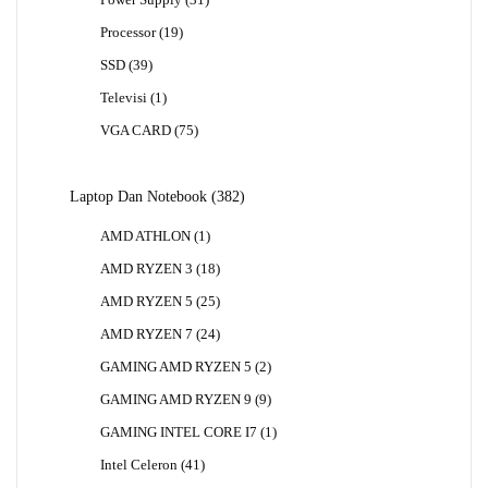
Power Supply
31
Produk
19
Processor
19
Produk
39
SSD
39
Produk
1
Televisi
1
Produk
75
VGA CARD
75
Produk
382
Laptop Dan Notebook
382
Produk
1
AMD ATHLON
1
Produk
18
AMD RYZEN 3
18
Produk
25
AMD RYZEN 5
25
Produk
24
AMD RYZEN 7
24
Produk
2
GAMING AMD RYZEN 5
2
Produk
9
GAMING AMD RYZEN 9
9
Produk
1
GAMING INTEL CORE I7
1
Produk
41
Intel Celeron
41
Produk