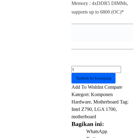
Memory : 4xDDR5 DIMMs,
supports up to 6800 (OC)*
Kuantitas
Motherboard
Tambah ke keranjang
Asrock
Add To Wishlist
Compare
Z790
Kategori:
Komponen
Pro
Hardware
,
Motherboard
Tag:
RS
Intel Z790
,
LGA 1700
,
90-
motherboard
MXBK40-
Bagikan ini:
A0UAYZ
WhatsApp