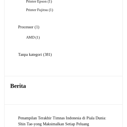
1
Printer Epson
1
Produk
1
Printer Fujitsu
1
Produk
1
Processor
1
Produk
1
AMD
1
Produk
381
Tanpa kategori
381
Produk
Berita
Penampilan Terakhir Timnas Indonesia di Piala Dunia:
Shin Tae-yong Maksimalkan Setiap Peluang