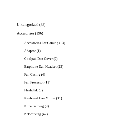
53
Uncategorized
53
Produk
196
Accesorries
196
Produk
13
Accessories For Gaming
13
Produk
1
Adaptor
1
Produk
9
Coolpad Dan Cover
9
Produk
23
Earphone Dan Headset
23
Produk
4
Fan Casing
4
Produk
11
Fan Processor
11
Produk
8
Flashdisk
8
Produk
31
Keyboard Dan Mouse
31
Produk
9
Kursi Gaming
9
Produk
47
Networking
47