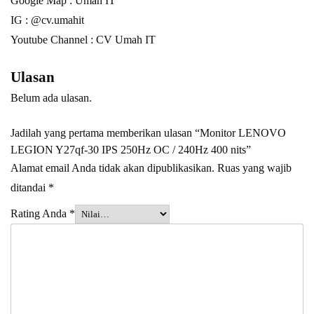
Google Map :
Umah IT
IG : @cv.umahit
Youtube Channel :
CV Umah IT
Ulasan
Belum ada ulasan.
Jadilah yang pertama memberikan ulasan “Monitor LENOVO
LEGION Y27qf-30 IPS 250Hz OC / 240Hz 400 nits”
Alamat email Anda tidak akan dipublikasikan.
Ruas yang wajib
ditandai
*
Rating Anda
*