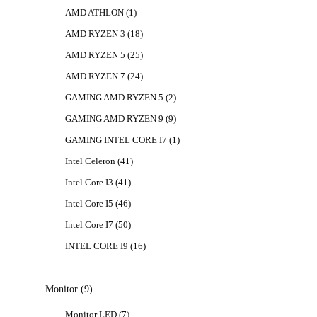
Produk
1
AMD ATHLON
1
Produk
18
AMD RYZEN 3
18
Produk
25
AMD RYZEN 5
25
Produk
24
AMD RYZEN 7
24
Produk
2
GAMING AMD RYZEN 5
2
Produk
9
GAMING AMD RYZEN 9
9
Produk
1
GAMING INTEL CORE I7
1
Produk
41
Intel Celeron
41
Produk
41
Intel Core I3
41
Produk
46
Intel Core I5
46
Produk
50
Intel Core I7
50
Produk
16
INTEL CORE I9
16
Produk
9
Monitor
9
Produk
7
Monitor LED
7