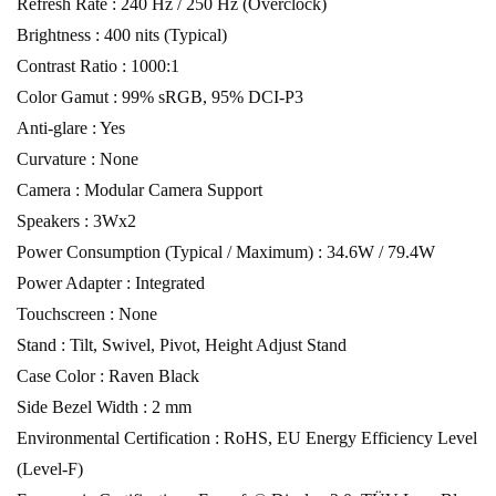
Refresh Rate : 240 Hz / 250 Hz (Overclock)
Brightness : 400 nits (Typical)
Contrast Ratio : 1000:1
Color Gamut : 99% sRGB, 95% DCI-P3
Anti-glare : Yes
Curvature : None
Camera : Modular Camera Support
Speakers : 3Wx2
Power Consumption (Typical / Maximum) : 34.6W / 79.4W
Power Adapter : Integrated
Touchscreen : None
Stand : Tilt, Swivel, Pivot, Height Adjust Stand
Case Color : Raven Black
Side Bezel Width : 2 mm
Environmental Certification : RoHS, EU Energy Efficiency Level
(Level-F)