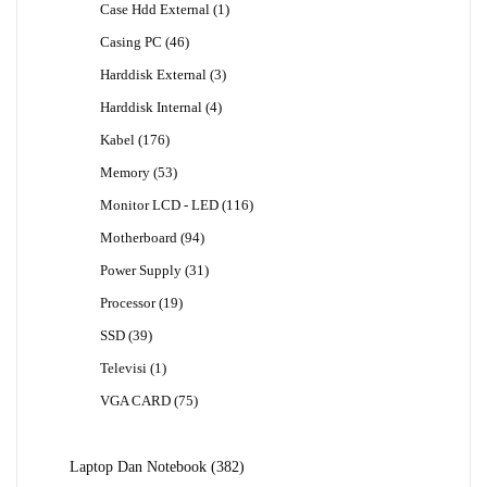
1
Case Hdd External
1
Produk
46
Casing PC
46
Produk
3
Harddisk External
3
Produk
4
Harddisk Internal
4
Produk
176
Kabel
176
Produk
53
Memory
53
Produk
116
Monitor LCD - LED
116
Produk
94
Motherboard
94
Produk
31
Power Supply
31
Produk
19
Processor
19
Produk
39
SSD
39
Produk
1
Televisi
1
Produk
75
VGA CARD
75
Produk
382
Laptop Dan Notebook
382