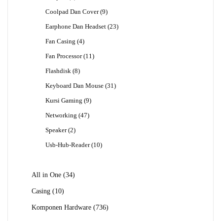
Produk
9
Coolpad Dan Cover
9
Produk
23
Earphone Dan Headset
23
Produk
4
Fan Casing
4
Produk
11
Fan Processor
11
Produk
8
Flashdisk
8
Produk
31
Keyboard Dan Mouse
31
Produk
9
Kursi Gaming
9
Produk
47
Networking
47
Produk
2
Speaker
2
Produk
10
Usb-Hub-Reader
10
Produk
34
All in One
34
Produk
10
Casing
10
Produk
736
Komponen Hardware
736
Produk