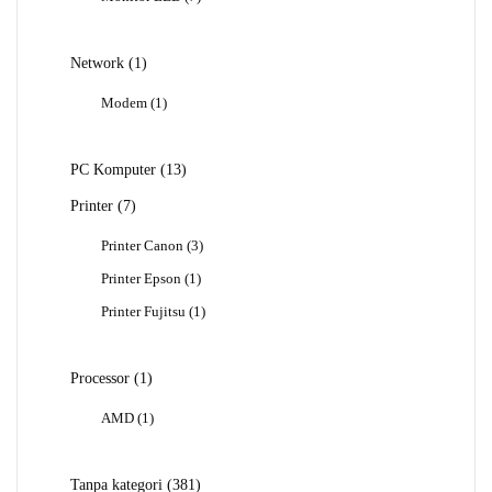
Produk
1
Network
1
Produk
1
Modem
1
Produk
13
PC Komputer
13
Produk
7
Printer
7
Produk
3
Printer Canon
3
Produk
1
Printer Epson
1
Produk
1
Printer Fujitsu
1
Produk
1
Processor
1
Produk
1
AMD
1
Produk
381
Tanpa kategori
381