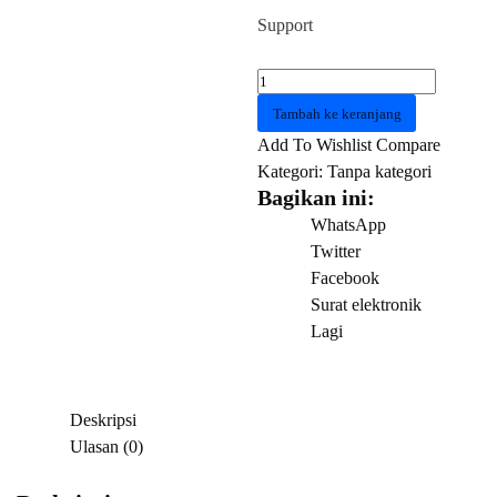
Support
Kuantitas
Monitor
Tambah ke keranjang
LENOVO
Add To Wishlist
Compare
LEGION
Kategori:
Tanpa kategori
Y27qf-
Bagikan ini:
30
WhatsApp
IPS
Twitter
250Hz
Facebook
OC
Surat elektronik
/
Lagi
240Hz
400
nits
Deskripsi
Ulasan (0)