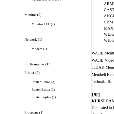
ARMRE
Produk
CASTE
9
Monitor
9
ANGL
Produk
CBM :
7
Monitor LED
7
MAX. 
Produk
WEIGH
1
Network
1
WEIGH
Produk
1
Modem
1
WAJIB Mem
Produk
WAJIB Video 
13
PC Komputer
13
TIDAK Mener
Produk
7
Printer
7
Membeli Bera
Produk
Terimakasih
3
Printer Canon
3
Produk
1
Printer Epson
1
P01
Produk
1
Printer Fujitsu
1
KURSI GA
Produk
Dedicated to 
1
Processor
1