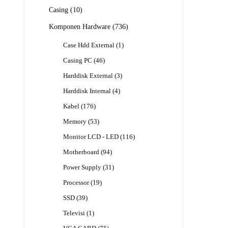
Produk
10
Casing
10
Produk
736
Komponen Hardware
736
Produk
1
Case Hdd External
1
Produk
46
Casing PC
46
Produk
3
Harddisk External
3
Produk
4
Harddisk Internal
4
Produk
176
Kabel
176
Produk
53
Memory
53
Produk
116
Monitor LCD - LED
116
Produk
94
Motherboard
94
Produk
31
Power Supply
31
Produk
19
Processor
19
Produk
39
SSD
39
Produk
1
Televisi
1
Produk