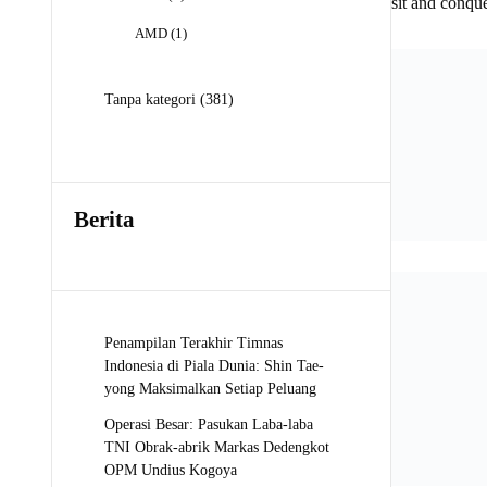
sit and conqu
Produk
1
AMD
1
Produk
381
Tanpa kategori
381
Produk
Berita
Penampilan Terakhir Timnas
Indonesia di Piala Dunia: Shin Tae-
yong Maksimalkan Setiap Peluang
Operasi Besar: Pasukan Laba-laba
TNI Obrak-abrik Markas Dedengkot
OPM Undius Kogoya