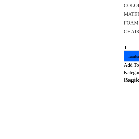
COLOR 
MATER
FOAM :
CHAIR 
Kuantit
KURSI
Tamba
GAMI
Add To 
1STPL
Kategor
P01
Bagik
BLAC
WHIT