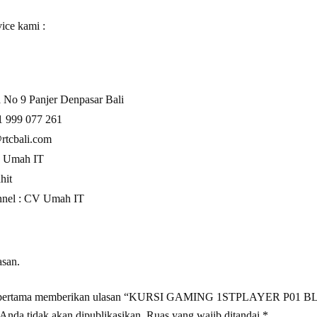
ice kami :
 No 9 Panjer Denpasar Bali
1 999 077 261
rtcbali.com
:
Umah IT
hit
nel :
CV Umah IT
asan.
ng pertama memberikan ulasan “KURSI GAMING 1STPLAYER P01
Anda tidak akan dipublikasikan.
Ruas yang wajib ditandai
*