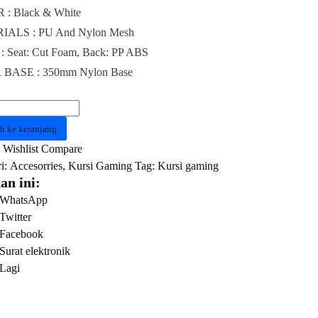
: Black & White
IALS : PU And Nylon Mesh
 Seat: Cut Foam, Back: PP ABS
BASE : 350mm Nylon Base
as
h ke keranjang
NG
Wishlist
Compare
AYER
i:
Accesorries
,
Kursi Gaming
Tag:
Kursi gaming
an ini:
K
WhatsApp
E
Twitter
Facebook
Surat elektronik
Lagi