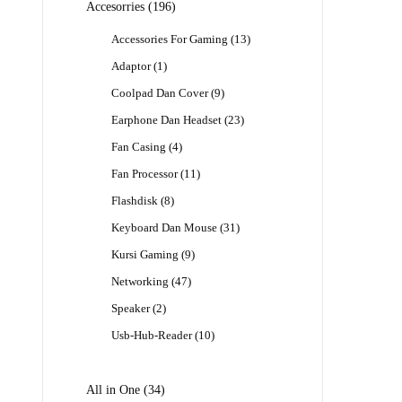
196
Accesorries
196
Produk
13
Accessories For Gaming
13
Produk
1
Adaptor
1
Produk
9
Coolpad Dan Cover
9
Produk
23
Earphone Dan Headset
23
Produk
4
Fan Casing
4
Produk
11
Fan Processor
11
Produk
8
Flashdisk
8
Produk
31
Keyboard Dan Mouse
31
Produk
9
Kursi Gaming
9
Produk
47
Networking
47
Produk
2
Speaker
2
Produk
10
Usb-Hub-Reader
10
Produk
34
All in One
34