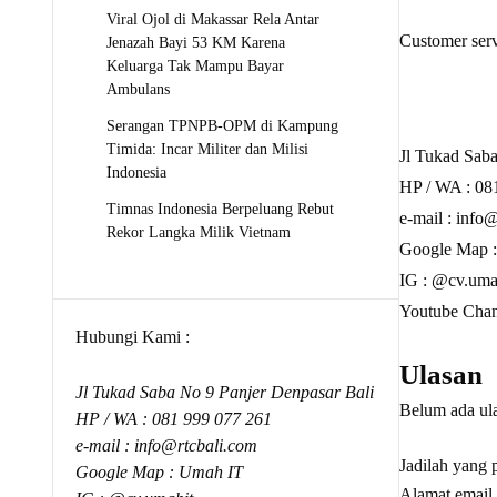
Viral Ojol di Makassar Rela Antar
Customer serv
Jenazah Bayi 53 KM Karena
Keluarga Tak Mampu Bayar
Ambulans
Serangan TPNPB-OPM di Kampung
Timida: Incar Militer dan Milisi
Jl Tukad Saba
Indonesia
HP / WA :
08
Timnas Indonesia Berpeluang Rebut
e-mail :
info@
Rekor Langka Milik Vietnam
Google Map 
IG : @cv.uma
Youtube Chan
Hubungi Kami :
Ulasan
Jl Tukad Saba No 9 Panjer Denpasar Bali
Belum ada ul
HP / WA :
081 999 077 261
e-mail :
info@rtcbali.com
Jadilah ya
Google Map :
Umah IT
Alamat email 