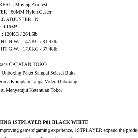
ST : Moving Armrest
R : 60MM Nylon Caster
E ADJUSTER : N
 0.16M³
: 120KG / 264.6lb
T N.W. : 14.5KG / 31.97lb
T G.W. : 17.0KG / 37.48lb
baca CATATAN TOKO
Unboxing Paket Sampai Selesai Buka.
ima Komplain Tanpa Video Unboxing.
rti Menyetujui Ketentuan Toko.
MING 1STPLAYER P01 BLACK WHITE
improving gamers’gaming experience, 1STPLAYER expand the product li