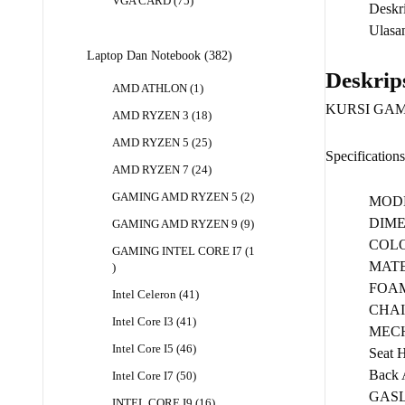
75
VGA CARD
75
Deskri
Produk
Ulasan
382
Laptop Dan Notebook
382
Produk
Deskrip
1
AMD ATHLON
1
Produk
KURSI GAM
18
AMD RYZEN 3
18
Produk
25
AMD RYZEN 5
25
Specifications
Produk
24
AMD RYZEN 7
24
Produk
2
GAMING AMD RYZEN 5
2
MODE
Produk
DIME
9
GAMING AMD RYZEN 9
9
Produk
COLOR
GAMING INTEL CORE I7
1
MATE
1
Produk
FOAM 
41
Intel Celeron
41
CHAI
Produk
41
Intel Core I3
41
MECHA
Produk
46
Intel Core I5
46
Seat H
Produk
Back 
50
Intel Core I7
50
Produk
GASLI
16
INTEL CORE I9
16