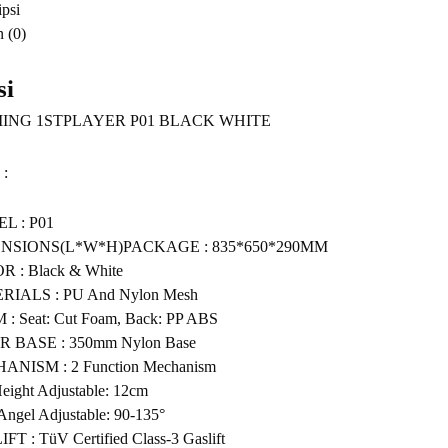
psi
 (0)
si
ING 1STPLAYER P01 BLACK WHITE
 :
L : P01
NSIONS(L*W*H)PACKAGE : 835*650*290MM
 : Black & White
RIALS : PU And Nylon Mesh
: Seat: Cut Foam, Back: PP ABS
R BASE : 350mm Nylon Base
NISM : 2 Function Mechanism
eight Adjustable: 12cm
Angel Adjustable: 90-135°
FT : TüV Certified Class-3 Gaslift