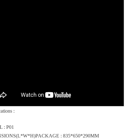
ations :
 : P01
SIONS(L*W*H)PACKAGE : 835*650*290MM