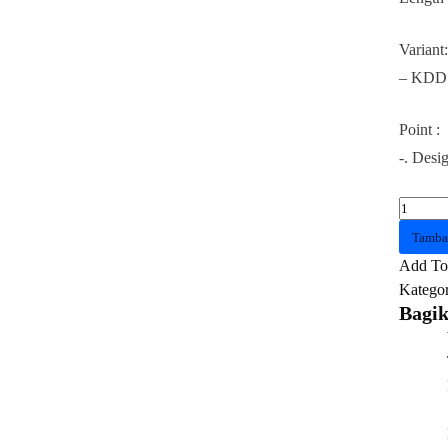
Variant:
– KDDSD
Point :
-. Desi
Kuantit
Kabel
Tamba
SATA
Add To 
3.0
Kategor
VENT
Bagik
KDDS
SATA
3.0
Cable
0.5
Meter