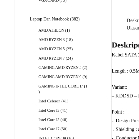
75
VGA CARD
75
Produk
382
Laptop Dan Notebook
382
Deskri
Produk
Ulasan
1
AMD ATHLON
1
Produk
18
AMD RYZEN 3
18
Deskrip
Produk
25
AMD RYZEN 5
25
Produk
Kabel SATA 
24
AMD RYZEN 7
24
Produk
2
GAMING AMD RYZEN 5
2
Length : 0.5
Produk
9
GAMING AMD RYZEN 9
9
Produk
GAMING INTEL CORE I7
1
Variant:
1
– KDDSD – Ka
Produk
41
Intel Celeron
41
Produk
41
Intel Core I3
41
Point :
Produk
46
Intel Core I5
46
-. Design Pr
Produk
50
-. Shielding 
Intel Core I7
50
Produk
-. Conductor 
16
INTEL CORE I9
16