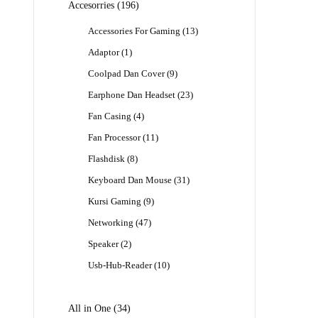
196
Accesorries
196
Produk
13
Accessories For Gaming
13
Produk
1
Adaptor
1
Produk
9
Coolpad Dan Cover
9
Produk
23
Earphone Dan Headset
23
Produk
4
Fan Casing
4
Produk
11
Fan Processor
11
Produk
8
Flashdisk
8
Produk
31
Keyboard Dan Mouse
31
Produk
9
Kursi Gaming
9
Produk
47
Networking
47
Produk
2
Speaker
2
Produk
10
Usb-Hub-Reader
10
Produk
34
All in One
34