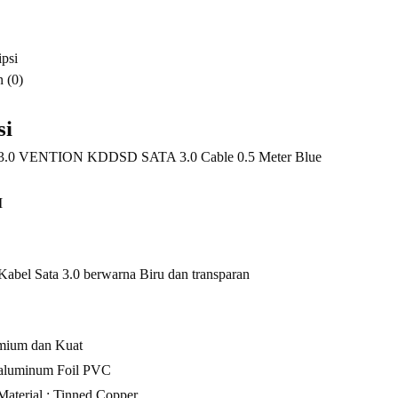
Blue
psi
 (0)
si
3.0 VENTION KDDSD SATA 3.0 Cable 0.5 Meter Blue
M
bel Sata 3.0 berwarna Biru dan transparan
emium dan Kuat
: aluminum Foil PVC
Material : Tinned Copper