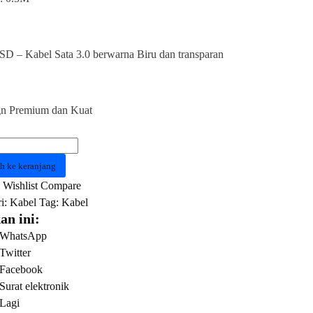
 – Kabel Sata 3.0 berwarna Biru dan transparan
gn Premium dan Kuat
as
h ke keranjang
Wishlist
Compare
i:
Kabel
Tag:
Kabel
ION
an ini:
D
WhatsApp
Twitter
Facebook
Surat elektronik
Lagi