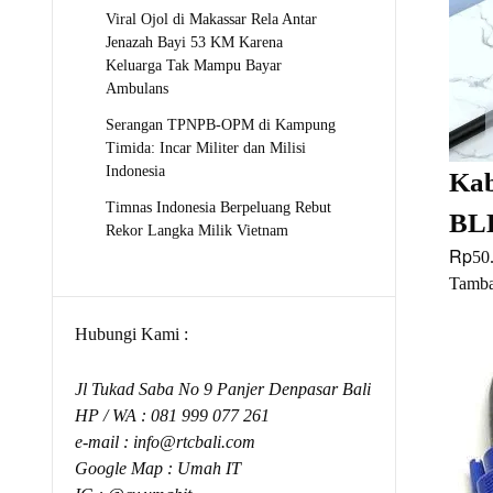
Viral Ojol di Makassar Rela Antar
Jenazah Bayi 53 KM Karena
Keluarga Tak Mampu Bayar
Ambulans
Serangan TPNPB-OPM di Kampung
Timida: Incar Militer dan Milisi
Indonesia
Kab
Timnas Indonesia Berpeluang Rebut
BL
Rekor Langka Milik Vietnam
Rp
50
Tamba
Hubungi Kami :
Jl Tukad Saba No 9 Panjer Denpasar Bali
HP / WA :
081 999 077 261
e-mail :
info@rtcbali.com
Google Map :
Umah IT