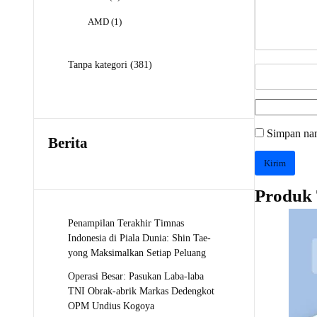
Produk
1
AMD
1
Produk
381
Tanpa kategori
381
Produk
Simpan nam
Berita
Produk 
Penampilan Terakhir Timnas
Indonesia di Piala Dunia: Shin Tae-
yong Maksimalkan Setiap Peluang
Operasi Besar: Pasukan Laba-laba
TNI Obrak-abrik Markas Dedengkot
OPM Undius Kogoya