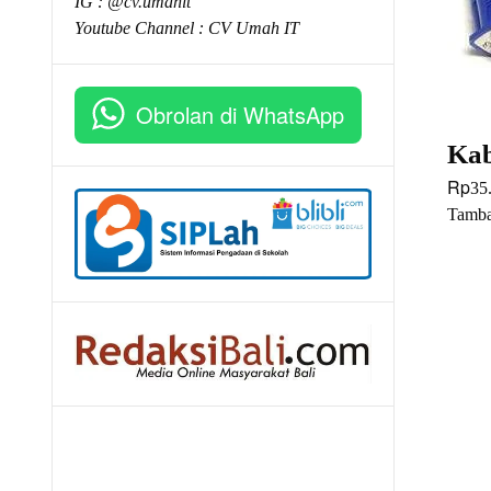
IG : @cv.umahit
Youtube Channel :
CV Umah IT
Obrolan di WhatsApp
Ka
Rp
35
Tamba