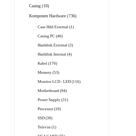
Produk
10
Casing
10
Produk
736
Komponen Hardware
736
Produk
1
Case Hdd External
1
Produk
46
Casing PC
46
Produk
3
Harddisk External
3
Produk
4
Harddisk Internal
4
Produk
176
Kabel
176
Produk
53
Memory
53
Produk
116
Monitor LCD - LED
116
Produk
94
Motherboard
94
Produk
31
Power Supply
31
Produk
19
Processor
19
Produk
39
SSD
39
Produk
1
Televisi
1
Produk