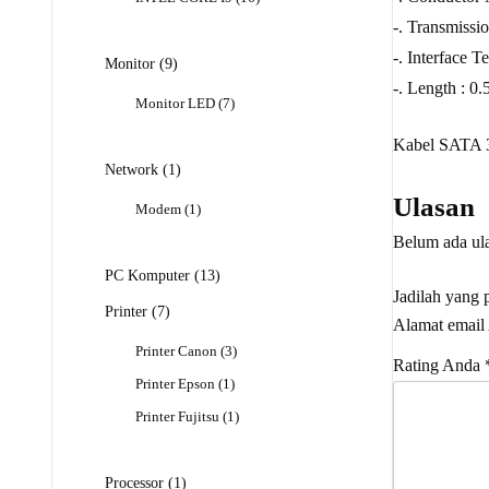
Produk
-. Transmissi
-. Interface 
9
Monitor
9
Produk
-. Length : 0
7
Monitor LED
7
Produk
Kabel SATA 
1
Network
1
Produk
Ulasan
1
Modem
1
Produk
Belum ada ul
13
PC Komputer
13
Jadilah yang
Produk
7
Printer
7
Alamat email 
Produk
3
Printer Canon
3
Rating Anda
Produk
1
Printer Epson
1
Produk
1
Printer Fujitsu
1
Produk
1
Processor
1