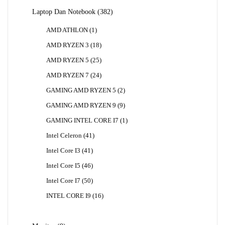
382
Laptop Dan Notebook
382
Produk
1
AMD ATHLON
1
Produk
18
AMD RYZEN 3
18
Produk
25
AMD RYZEN 5
25
Produk
24
AMD RYZEN 7
24
Produk
2
GAMING AMD RYZEN 5
2
Produk
9
GAMING AMD RYZEN 9
9
Produk
1
GAMING INTEL CORE I7
1
Produk
41
Intel Celeron
41
Produk
41
Intel Core I3
41
Produk
46
Intel Core I5
46
Produk
50
Intel Core I7
50
Produk
16
INTEL CORE I9
16
Produk