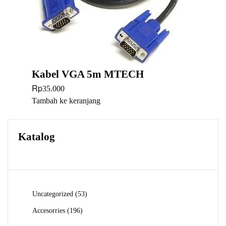
Kabel VGA 5m MTECH
Rp
35.000
Tambah ke keranjang
Katalog
53
Uncategorized
53
Produk
196
Accesorries
196
Produk