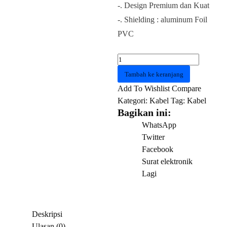
-. Design Premium dan Kuat
-. Shielding : aluminum Foil
PVC
Kuantitas
Kabel
Tambah ke keranjang
SATA
Add To Wishlist
Compare
3.0
Kategori:
Kabel
Tag:
Kabel
VENTION
Bagikan ini:
KDDRD
WhatsApp
SATA
Twitter
3.0
Facebook
Cable
Surat elektronik
0.5
Lagi
Meter
Red
Deskripsi
Ulasan (0)