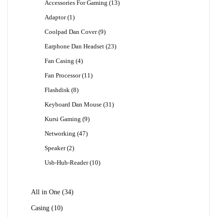
13
Accessories For Gaming
13
Produk
1
Adaptor
1
Produk
9
Coolpad Dan Cover
9
Produk
23
Earphone Dan Headset
23
Produk
4
Fan Casing
4
Produk
11
Fan Processor
11
Produk
8
Flashdisk
8
Produk
31
Keyboard Dan Mouse
31
Produk
9
Kursi Gaming
9
Produk
47
Networking
47
Produk
2
Speaker
2
Produk
10
Usb-Hub-Reader
10
Produk
34
All in One
34
Produk
10
Casing
10