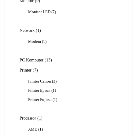
9
Monitor
9
Produk
7
Monitor LED
7
Produk
1
Network
1
Produk
1
Modem
1
Produk
13
PC Komputer
13
Produk
7
Printer
7
Produk
3
Printer Canon
3
Produk
1
Printer Epson
1
Produk
1
Printer Fujitsu
1
Produk
1
Processor
1
Produk
1
AMD
1
Produk