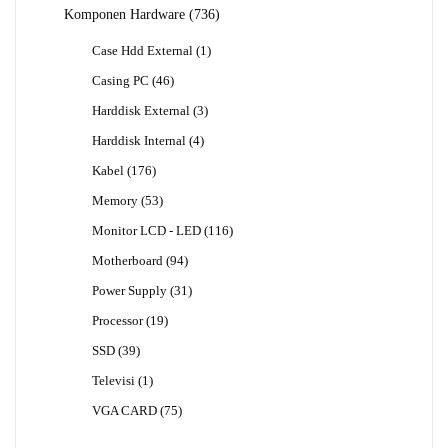
Produk
736
Komponen Hardware
736
Produk
1
Case Hdd External
1
Produk
46
Casing PC
46
Produk
3
Harddisk External
3
Produk
4
Harddisk Internal
4
Produk
176
Kabel
176
Produk
53
Memory
53
Produk
116
Monitor LCD - LED
116
Produk
94
Motherboard
94
Produk
31
Power Supply
31
Produk
19
Processor
19
Produk
39
SSD
39
Produk
1
Televisi
1
Produk
75
VGA CARD
75
Produk