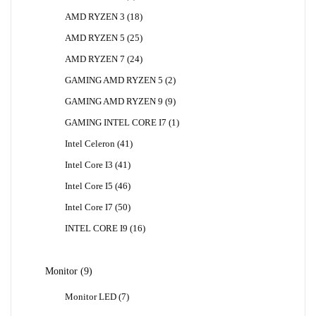
Produk
18
AMD RYZEN 3
18
Produk
25
AMD RYZEN 5
25
Produk
24
AMD RYZEN 7
24
Produk
2
GAMING AMD RYZEN 5
2
Produk
9
GAMING AMD RYZEN 9
9
Produk
1
GAMING INTEL CORE I7
1
Produk
41
Intel Celeron
41
Produk
41
Intel Core I3
41
Produk
46
Intel Core I5
46
Produk
50
Intel Core I7
50
Produk
16
INTEL CORE I9
16
Produk
9
Monitor
9
Produk
7
Monitor LED
7
Produk