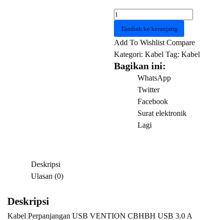
Kuantitas
Kabel
Tambah ke keranjang
Perpanjangan
Add To Wishlist
Compare
USB
Kategori:
Kabel
Tag:
Kabel
VENTION
Bagikan ini:
CBHBH
WhatsApp
USB
Twitter
3.0
Facebook
A
Surat elektronik
Extension
Lagi
Cable
2
M
Deskripsi
BLK
Ulasan (0)
Deskripsi
Kabel Perpanjangan USB VENTION CBHBH USB 3.0 A