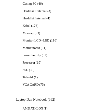
Produk
46
Casing PC
46
Produk
3
Harddisk External
3
Produk
4
Harddisk Internal
4
Produk
176
Kabel
176
Produk
53
Memory
53
Produk
116
Monitor LCD - LED
116
Produk
94
Motherboard
94
Produk
31
Power Supply
31
Produk
19
Processor
19
Produk
39
SSD
39
Produk
1
Televisi
1
Produk
75
VGA CARD
75
Produk
382
Laptop Dan Notebook
382
Produk
1
AMD ATHLON
1