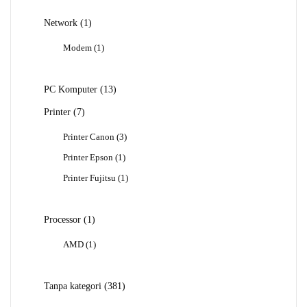
1
Network
1
Produk
1
Modem
1
Produk
13
PC Komputer
13
Produk
7
Printer
7
Produk
3
Printer Canon
3
Produk
1
Printer Epson
1
Produk
1
Printer Fujitsu
1
Produk
1
Processor
1
Produk
1
AMD
1
Produk
381
Tanpa kategori
381
Produk