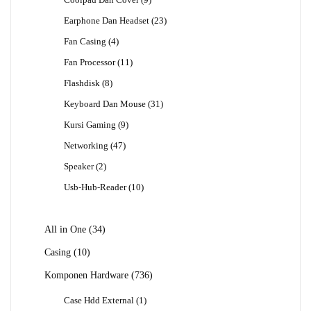
Coolpad Dan Cover
9
Produk
23
Earphone Dan Headset
23
Produk
4
Fan Casing
4
Produk
11
Fan Processor
11
Produk
8
Flashdisk
8
Produk
31
Keyboard Dan Mouse
31
Produk
9
Kursi Gaming
9
Produk
47
Networking
47
Produk
2
Speaker
2
Produk
10
Usb-Hub-Reader
10
Produk
34
All in One
34
Produk
10
Casing
10
Produk
736
Komponen Hardware
736
Produk
1
Case Hdd External
1