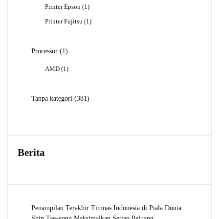
Produk
1
Printer Epson
1
Produk
1
Printer Fujitsu
1
Produk
1
Processor
1
Produk
1
AMD
1
Produk
381
Tanpa kategori
381
Produk
Berita
Penampilan Terakhir Timnas Indonesia di Piala Dunia:
Shin Tae-yong Maksimalkan Setiap Peluang