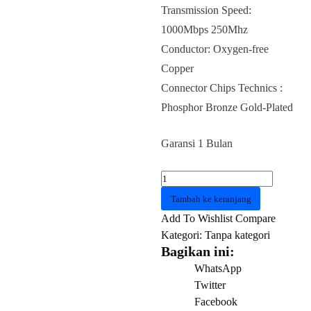
Transmission Speed:
1000Mbps 250Mhz
Conductor: Oxygen-free
Copper
Connector Chips Technics :
Phosphor Bronze Gold-Plated
Garansi 1 Bulan
Kuantitas
KABEL
Tambah ke keranjang
LAN
Add To Wishlist
Compare
VENTION
Kategori:
Tanpa kategori
IBKBN
Bagikan ini:
Cat
WhatsApp
6
Twitter
UTP
Facebook
Patch