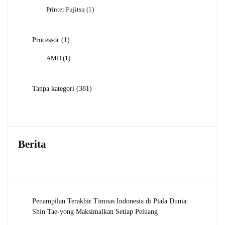
Produk
1
Printer Fujitsu
1
Produk
1
Processor
1
Produk
1
AMD
1
Produk
381
Tanpa kategori
381
Produk
Berita
Penampilan Terakhir Timnas Indonesia di Piala Dunia:
Shin Tae-yong Maksimalkan Setiap Peluang