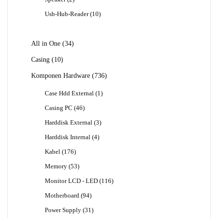
Produk
10
Usb-Hub-Reader
10
Produk
34
All in One
34
Produk
10
Casing
10
Produk
736
Komponen Hardware
736
Produk
1
Case Hdd External
1
Produk
46
Casing PC
46
Produk
3
Harddisk External
3
Produk
4
Harddisk Internal
4
Produk
176
Kabel
176
Produk
53
Memory
53
Produk
116
Monitor LCD - LED
116
Produk
94
Motherboard
94
Produk
31
Power Supply
31