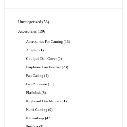
53
Uncategorized
53
Produk
196
Accesorries
196
Produk
13
Accessories For Gaming
13
Produk
1
Adaptor
1
Produk
9
Coolpad Dan Cover
9
Produk
23
Earphone Dan Headset
23
Produk
4
Fan Casing
4
Produk
11
Fan Processor
11
Produk
8
Flashdisk
8
Produk
31
Keyboard Dan Mouse
31
Produk
9
Kursi Gaming
9
Produk
47
Networking
47
Produk
2
Speaker
2