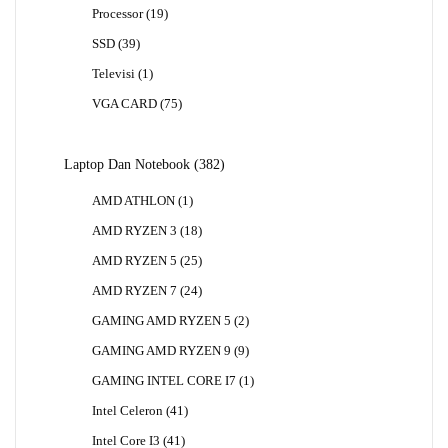
Produk
19
Processor
19
Produk
39
SSD
39
Produk
1
Televisi
1
Produk
75
VGA CARD
75
Produk
382
Laptop Dan Notebook
382
Produk
1
AMD ATHLON
1
Produk
18
AMD RYZEN 3
18
Produk
25
AMD RYZEN 5
25
Produk
24
AMD RYZEN 7
24
Produk
2
GAMING AMD RYZEN 5
2
Produk
9
GAMING AMD RYZEN 9
9
Produk
1
GAMING INTEL CORE I7
1
Produk
41
Intel Celeron
41
Produk
41
Intel Core I3
41