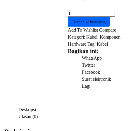
Kuantitas
KABEL
Tambah ke keranjang
LAN
Add To Wishlist
Compare
VENTION
Kategori:
Kabel
,
Komponen
IBEBJ
Hardware
Tag:
Kabel
Cat
Bagikan ini:
6
WhatsApp
UTP
Twitter
Patch
Facebook
Cable
Surat elektronik
5
Lagi
Meter
Black
Deskripsi
Ulasan (0)