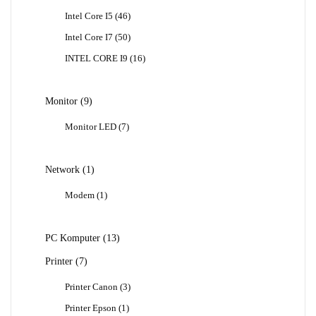
Produk
46
Intel Core I5
46
Produk
50
Intel Core I7
50
Produk
16
INTEL CORE I9
16
Produk
9
Monitor
9
Produk
7
Monitor LED
7
Produk
1
Network
1
Produk
1
Modem
1
Produk
13
PC Komputer
13
Produk
7
Printer
7
Produk
3
Printer Canon
3
Produk
1
Printer Epson
1