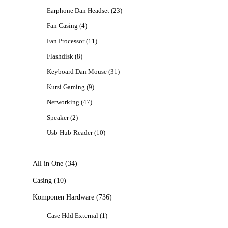
Produk
23
Earphone Dan Headset
23
Produk
4
Fan Casing
4
Produk
11
Fan Processor
11
Produk
8
Flashdisk
8
Produk
31
Keyboard Dan Mouse
31
Produk
9
Kursi Gaming
9
Produk
47
Networking
47
Produk
2
Speaker
2
Produk
10
Usb-Hub-Reader
10
Produk
34
All in One
34
Produk
10
Casing
10
Produk
736
Komponen Hardware
736
Produk
1
Case Hdd External
1
Produk