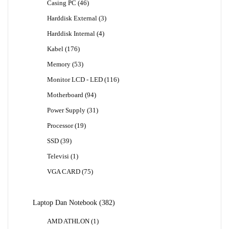
46
Casing PC
46
Produk
3
Harddisk External
3
Produk
4
Harddisk Internal
4
Produk
176
Kabel
176
Produk
53
Memory
53
Produk
116
Monitor LCD - LED
116
Produk
94
Motherboard
94
Produk
31
Power Supply
31
Produk
19
Processor
19
Produk
39
SSD
39
Produk
1
Televisi
1
Produk
75
VGA CARD
75
Produk
382
Laptop Dan Notebook
382
Produk
1
AMD ATHLON
1