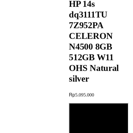
HP 14s
dq3111TU
7Z952PA
CELERON
N4500 8GB
512GB W11
OHS Natural
silver
Rp
5.095.000