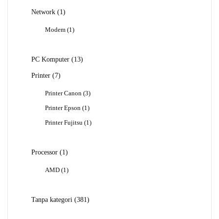
1
Network
1
Produk
1
Modem
1
Produk
13
PC Komputer
13
Produk
7
Printer
7
Produk
3
Printer Canon
3
Produk
1
Printer Epson
1
Produk
1
Printer Fujitsu
1
Produk
1
Processor
1
Produk
1
AMD
1
Produk
381
Tanpa kategori
381
Produk