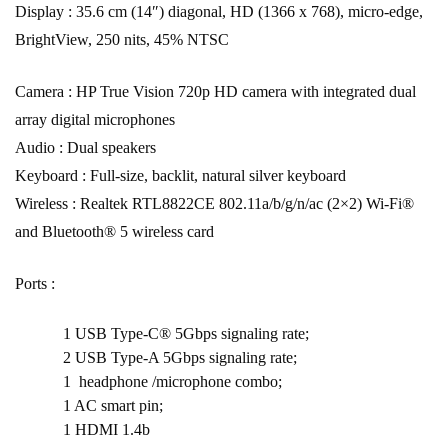
Display : 35.6 cm (14″) diagonal, HD (1366 x 768), micro-edge,
BrightView, 250 nits, 45% NTSC
Camera : HP True Vision 720p HD camera with integrated dual
array digital microphones
Audio : Dual speakers
Keyboard : Full-size, backlit, natural silver keyboard
Wireless : Realtek RTL8822CE 802.11a/b/g/n/ac (2×2) Wi-Fi®
and Bluetooth® 5 wireless card
Ports :
1 USB Type-C® 5Gbps signaling rate;
2 USB Type-A 5Gbps signaling rate;
1 headphone /microphone combo;
1 AC smart pin;
1 HDMI 1.4b