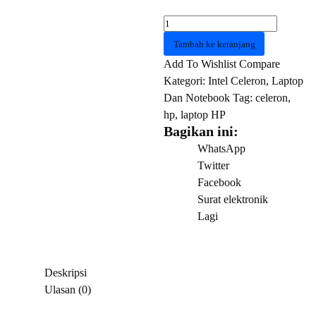
Kuantitas
HP
Tambah ke keranjang
14s
Add To Wishlist
Compare
dq3111TU
Kategori:
Intel Celeron
,
Laptop
7Z952PA
Dan Notebook
Tag:
celeron
,
CELERON
hp
,
laptop HP
N4500
Bagikan ini:
8GB
WhatsApp
512GB
Twitter
W11
Facebook
OHS
Surat elektronik
Natural
Lagi
silver
Deskripsi
Ulasan (0)