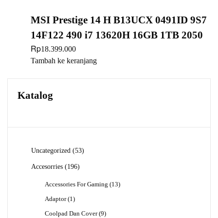
MSI Prestige 14 H B13UCX 0491ID 9S7
14F122 490 i7 13620H 16GB 1TB 2050
Rp
18.399.000
Tambah ke keranjang
Katalog
53
Uncategorized
53
Produk
196
Accesorries
196
Produk
13
Accessories For Gaming
13
Produk
1
Adaptor
1
Produk
9
Coolpad Dan Cover
9