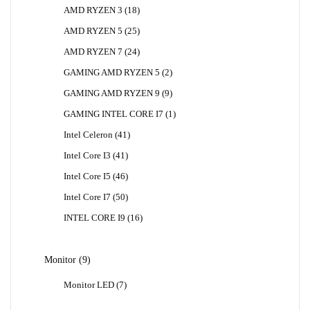
Produk
18
AMD RYZEN 3
18
Produk
25
AMD RYZEN 5
25
Produk
24
AMD RYZEN 7
24
Produk
2
GAMING AMD RYZEN 5
2
Produk
9
GAMING AMD RYZEN 9
9
Produk
1
GAMING INTEL CORE I7
1
Produk
41
Intel Celeron
41
Produk
41
Intel Core I3
41
Produk
46
Intel Core I5
46
Produk
50
Intel Core I7
50
Produk
16
INTEL CORE I9
16
Produk
9
Monitor
9
Produk
7
Monitor LED
7
Produk