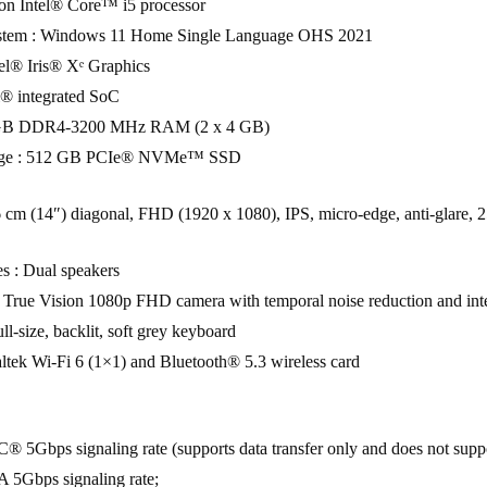
on Intel® Core™ i5 processor
stem : Windows 11 Home Single Language OHS 2021
tel® Iris® Xᵉ Graphics
el® integrated SoC
GB DDR4-3200 MHz RAM (2 x 4 GB)
orage : 512 GB PCIe® NVMe™ SSD
6 cm (14″) diagonal, FHD (1920 x 1080), IPS, micro-edge, anti-glare,
s : Dual speakers
rue Vision 1080p FHD camera with temporal noise reduction and integ
l-size, backlit, soft grey keyboard
altek Wi-Fi 6 (1×1) and Bluetooth® 5.3 wireless card
 5Gbps signaling rate (supports data transfer only and does not suppo
 5Gbps signaling rate;