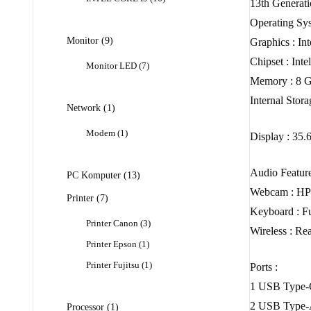
13th Generati
Produk
Operating Sy
9
Monitor
9
Graphics : In
Produk
Chipset : Int
7
Monitor LED
7
Produk
Memory : 8 
Internal St
1
Network
1
Produk
1
Modem
1
Display : 35.
Produk
Audio Feature
13
PC Komputer
13
Produk
Webcam : HP T
7
Printer
7
Keyboard : Ful
Produk
3
Printer Canon
3
Wireless : Re
Produk
1
Printer Epson
1
Produk
1
Printer Fujitsu
1
Ports :
Produk
1 USB Type-C®
2 USB Type-A
1
Processor
1