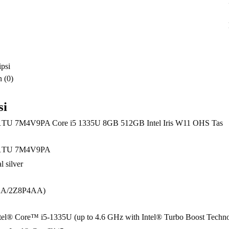
8GB
512GB
Intel
Iris
W11
psi
OHS
 (0)
Tas
si
1TU 7M4V9PA Core i5 1335U 8GB 512GB Intel Iris W11 OHS Tas
01TU 7M4V9PA
l silver
AA/2Z8P4AA)
ntel® Core™ i5-1335U (up to 4.6 GHz with Intel® Turbo Boost Techno