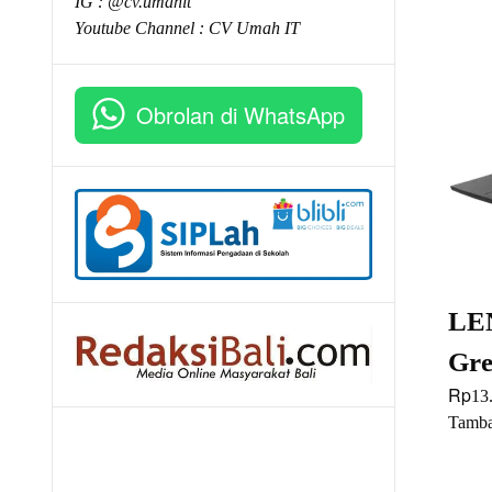
IG : @cv.umahit
Youtube Channel :
CV Umah IT
Obrolan di WhatsApp
LEN
Gre
Rp
13
Tamba