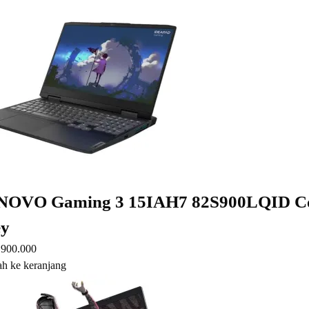
OVO Gaming 3 15IAH7 82S900LQID Cor
y
.900.000
h ke keranjang