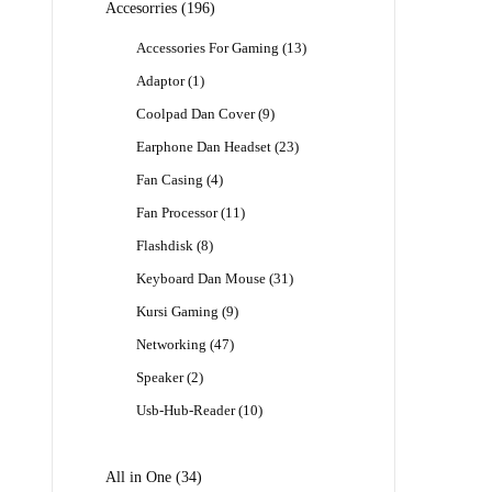
196
Accesorries
196
Produk
13
Accessories For Gaming
13
Produk
1
Adaptor
1
Produk
9
Coolpad Dan Cover
9
Produk
23
Earphone Dan Headset
23
Produk
4
Fan Casing
4
Produk
11
Fan Processor
11
Produk
8
Flashdisk
8
Produk
31
Keyboard Dan Mouse
31
Produk
9
Kursi Gaming
9
Produk
47
Networking
47
Produk
2
Speaker
2
Produk
10
Usb-Hub-Reader
10
Produk
34
All in One
34