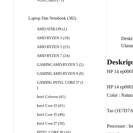
75
VGA CARD
75
Produk
382
Laptop Dan Notebook
382
Produk
1
AMD ATHLON
1
Produk
18
Deskri
AMD RYZEN 3
18
Produk
Ulasan
25
AMD RYZEN 5
25
Produk
24
AMD RYZEN 7
24
Deskrip
Produk
2
GAMING AMD RYZEN 5
2
Produk
HP 14 ep000
9
GAMING AMD RYZEN 9
9
Produk
GAMING INTEL CORE I7
1
HP 14 ep00
1
Produk
Color : Natura
41
Intel Celeron
41
Produk
41
Intel Core I3
41
Tas (1E7D7
Produk
46
Intel Core I5
46
Produk
50
Intel Core I7
50
Processor : I
Produk
16
INTEL CORE I9
16