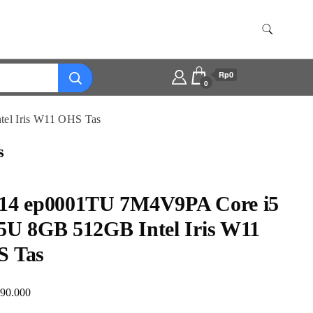
Rp0
0
el Iris W11 OHS Tas
s
14 ep0001TU 7M4V9PA Core i5
5U 8GB 512GB Intel Iris W11
 Tas
190.000