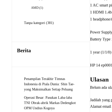
Produk
1 AC smart pi
1
AMD
1
1 HDMI 1.4b
Produk
1 headphone
381
Tanpa kategori
381
Produk
Power Supply
Battery Type 
Berita
1 year (1/1/0)
HP 14 ep000
Ulasan
Penampilan Terakhir Timnas
Indonesia di Piala Dunia: Shin Tae-
Belum ada ul
yong Maksimalkan Setiap Peluang
Operasi Besar: Pasukan Laba-laba
Jadilah yang
TNI Obrak-abrik Markas Dedengkot
Alamat email 
OPM Undius Kogoya