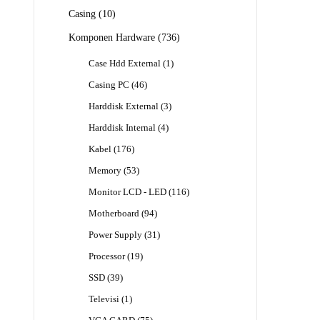
Produk
10
Casing
10
Produk
736
Komponen Hardware
736
Produk
1
Case Hdd External
1
Produk
46
Casing PC
46
Produk
3
Harddisk External
3
Produk
4
Harddisk Internal
4
Produk
176
Kabel
176
Produk
53
Memory
53
Produk
116
Monitor LCD - LED
116
Produk
94
Motherboard
94
Produk
31
Power Supply
31
Produk
19
Processor
19
Produk
39
SSD
39
Produk
1
Televisi
1
Produk