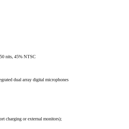
 250 nits, 45% NTSC
rated dual array digital microphones
rt charging or external monitors);