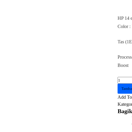
HP 14
Color : 
Tas (
Process
Boost
Kuantit
HP
Tamba
14
Add To 
ep000
Kategor
7M4V9
Bagik
Core
i5
1335U