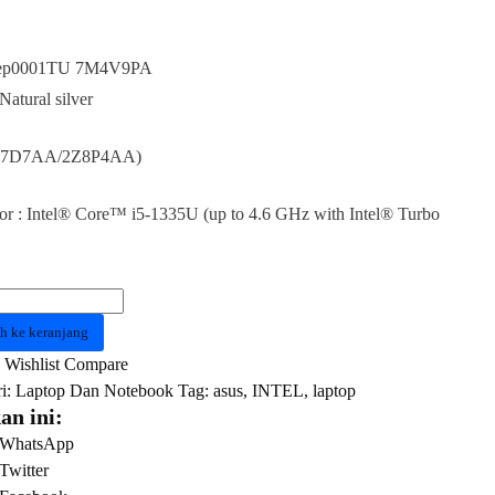
 ep0001TU 7M4V9PA
Natural silver
1E7D7AA/2Z8P4AA)
or : Intel® Core™ i5-1335U (up to 4.6 GHz with Intel® Turbo
as
h ke keranjang
Wishlist
Compare
1TU
i:
Laptop Dan Notebook
Tag:
asus
,
INTEL
,
laptop
PA
an ini:
WhatsApp
Twitter