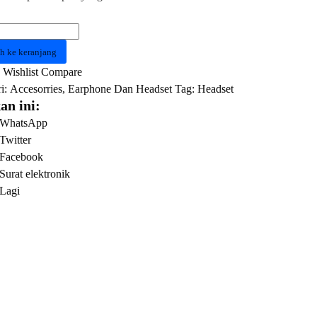
as
t
h ke keranjang
TECH
Wishlist
Compare
i:
Accesorries
,
Earphone Dan Headset
Tag:
Headset
an ini:
WhatsApp
Twitter
Facebook
Surat elektronik
Lagi