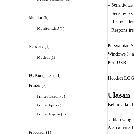
Produk
– Sensitivita
– Sensitivita
9
Monitor
9
– Respons fre
Produk
7
Monitor LED
7
– Respons fr
Produk
Persyaratan S
1
Network
1
Produk
Windows®, ma
1
Modem
1
Port USB
Produk
13
PC Komputer
13
Headset LOG
Produk
7
Printer
7
Produk
Ulasan
3
Printer Canon
3
Produk
Belum ada ul
1
Printer Epson
1
Produk
1
Printer Fujitsu
1
Jadilah yang
Produk
Alamat email 
1
Processor
1