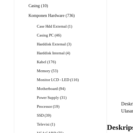
Produk
10
Casing
10
Produk
736
Komponen Hardware
736
Produk
1
Case Hdd External
1
Produk
46
Casing PC
46
Produk
3
Harddisk External
3
Produk
4
Harddisk Internal
4
Produk
176
Kabel
176
Produk
53
Memory
53
Produk
116
Monitor LCD - LED
116
Produk
94
Motherboard
94
Produk
31
Power Supply
31
Produk
Deskri
19
Processor
19
Ulasan
Produk
39
SSD
39
Produk
1
Televisi
1
Deskrip
Produk