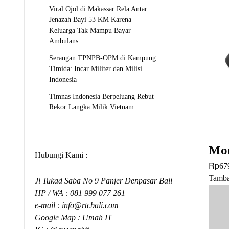
Viral Ojol di Makassar Rela Antar
Jenazah Bayi 53 KM Karena
Keluarga Tak Mampu Bayar
Ambulans
Serangan TPNPB-OPM di Kampung
Timida: Incar Militer dan Milisi
Indonesia
Timnas Indonesia Berpeluang Rebut
Rekor Langka Milik Vietnam
Mou
Hubungi Kami :
Rp
67
Tamba
Jl Tukad Saba No 9 Panjer Denpasar Bali
HP / WA :
081 999 077 261
e-mail :
info@rtcbali.com
Google Map :
Umah IT