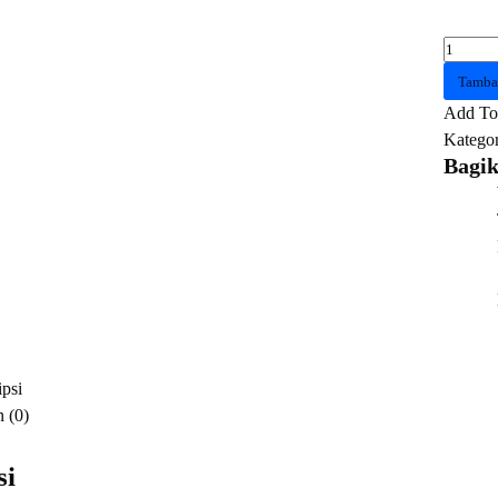
Kuantit
Headse
Tamba
LOGI
Add To 
H390
Kategor
USB
Bagik
-
Rose
psi
 (0)
si