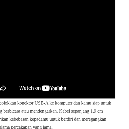
colokkan konektor USB-A ke komputer dan kamu siap untuk
g berbicara atau mendengarkan. Kabel sepanjang 1,9 cm
ikan kebebasan kepadamu untuk berdiri dan meregangkan
elama percakapan yang lama.