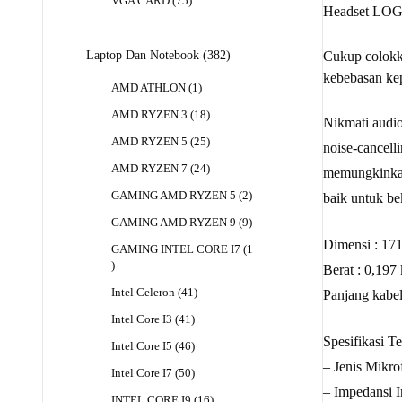
75
VGA CARD
75
Headset LO
Produk
382
Laptop Dan Notebook
382
Cukup colokk
Produk
kebebasan ke
1
AMD ATHLON
1
Produk
18
AMD RYZEN 3
18
Nikmati audio
Produk
25
AMD RYZEN 5
25
noise-cancell
Produk
24
AMD RYZEN 7
24
memungkinkan
Produk
2
GAMING AMD RYZEN 5
2
baik untuk be
Produk
9
GAMING AMD RYZEN 9
9
Produk
Dimensi : 1
GAMING INTEL CORE I7
1
1
Berat : 0,197
Produk
41
Intel Celeron
41
Panjang kabel
Produk
41
Intel Core I3
41
Produk
Spesifikasi Te
46
Intel Core I5
46
Produk
– Jenis Mikrof
50
Intel Core I7
50
Produk
– Impedansi 
16
INTEL CORE I9
16