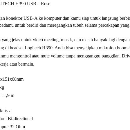
GITECH H390 USB – Rose
an konektor USB-A ke komputer dan kamu siap untuk langsung berbi
padamu untuk berdiri dan meregangkan tubuh selama percakapan yang
 yang jelas untuk video meeting, musik, dan masih banyak lagi deng
ing di headset Logitech H390. Anda bisa menyelipkan mikrofon boom d
mu mengontrol atau mute volume tanpa mengganggu panggilan. Driver
kerja atau bermain.
71x151x68mm
 kg
 : 1,9 m
knis :
on: Bi-directional
Input: 32 Ohm