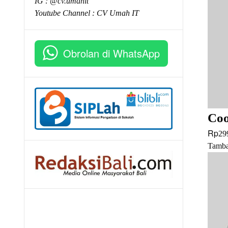
IG : @cv.umahit
Youtube Channel :
CV Umah IT
Obrolan di WhatsApp
Coo
Rp
29
Tamba