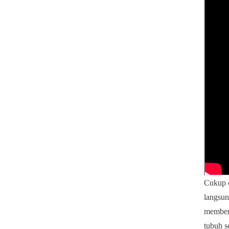
Cukup 
langsun
member
tubuh s