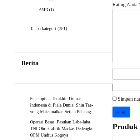
Produk
Rating Anda
1
AMD
1
Produk
381
Tanpa kategori
381
Produk
Berita
Penampilan Terakhir Timnas
Simpan nam
Indonesia di Piala Dunia: Shin Tae-
yong Maksimalkan Setiap Peluang
Operasi Besar: Pasukan Laba-laba
Produk 
TNI Obrak-abrik Markas Dedengkot
OPM Undius Kogoya