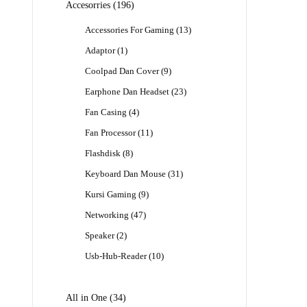
196
Accesorries
196
Produk
13
Accessories For Gaming
13
Produk
1
Adaptor
1
Produk
9
Coolpad Dan Cover
9
Produk
23
Earphone Dan Headset
23
Produk
4
Fan Casing
4
Produk
11
Fan Processor
11
Produk
8
Flashdisk
8
Produk
31
Keyboard Dan Mouse
31
Produk
9
Kursi Gaming
9
Produk
47
Networking
47
Produk
2
Speaker
2
Produk
10
Usb-Hub-Reader
10
Produk
34
All in One
34