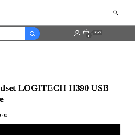
Rp0
0
dset LOGITECH H390 USB –
e
.000