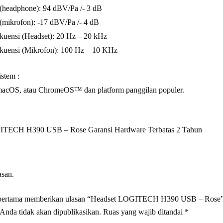
s (headphone): 94 dBV/Pa /- 3 dB
s (mikrofon): -17 dBV/Pa /- 4 dB
kuensi (Headset): 20 Hz – 20 kHz
ekuensi (Mikrofon): 100 Hz – 10 KHz
istem :
cOS, atau ChromeOS™ dan platform panggilan populer.
ITECH H390 USB – Rose Garansi Hardware Terbatas 2 Tahun
asan.
 pertama memberikan ulasan “Headset LOGITECH H390 USB – Rose
Anda tidak akan dipublikasikan.
Ruas yang wajib ditandai
*