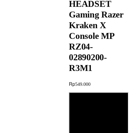
HEADSET
Gaming Razer
Kraken X
Console MP
RZ04-
02890200-
R3M1
Rp
549.000