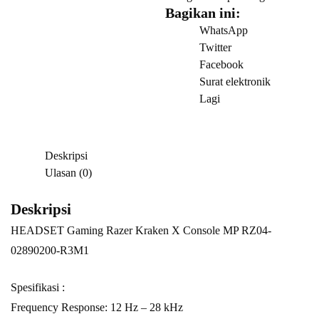
Kraken
Bagikan ini:
X
WhatsApp
Console
Twitter
MP
Facebook
RZ04-
Surat elektronik
02890200-
Lagi
R3M1
Deskripsi
Ulasan (0)
Deskripsi
HEADSET Gaming Razer Kraken X Console MP RZ04-
02890200-R3M1
Spesifikasi :
Frequency Response: 12 Hz – 28 kHz