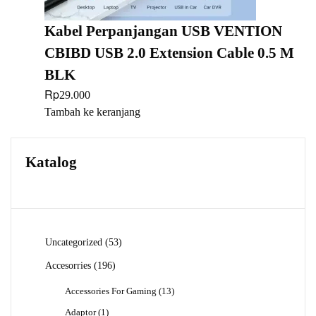
Kabel Perpanjangan USB VENTION
CBIBD USB 2.0 Extension Cable 0.5 M
BLK
Rp
29.000
Tambah ke keranjang
Katalog
53
Uncategorized
53
Produk
196
Accesorries
196
Produk
13
Accessories For Gaming
13
Produk
1
Adaptor
1