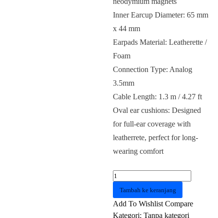
neodymium magnets
Inner Earcup Diameter: 65 mm
x 44 mm
Earpads Material: Leatherette /
Foam
Connection Type: Analog
3.5mm
Cable Length: 1.3 m / 4.27 ft
Oval ear cushions: Designed
for full-ear coverage with
leatherrete, perfect for long-
wearing comfort
Kuantitas
HEADSET
Tambah ke keranjang
Gaming
Add To Wishlist
Compare
Razer
Kategori:
Tanpa kategori