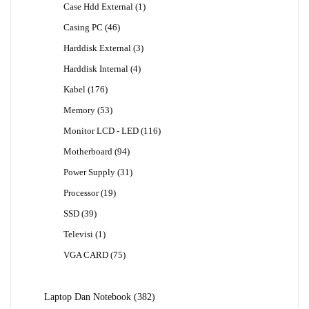
1
Case Hdd External
1
Produk
46
Casing PC
46
Produk
3
Harddisk External
3
Produk
4
Harddisk Internal
4
Produk
176
Kabel
176
Produk
53
Memory
53
Produk
116
Monitor LCD - LED
116
Produk
94
Motherboard
94
Produk
31
Power Supply
31
Produk
19
Processor
19
Produk
39
SSD
39
Produk
1
Televisi
1
Produk
75
VGA CARD
75
Produk
382
Laptop Dan Notebook
382