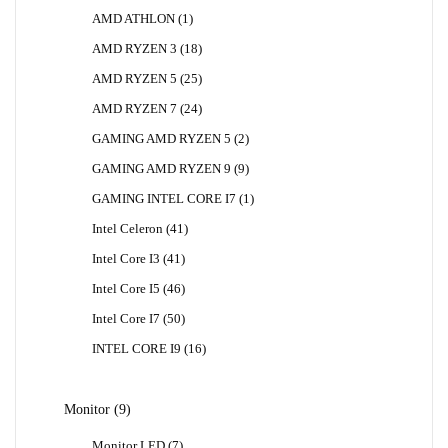
Produk
1
AMD ATHLON
1
Produk
18
AMD RYZEN 3
18
Produk
25
AMD RYZEN 5
25
Produk
24
AMD RYZEN 7
24
Produk
2
GAMING AMD RYZEN 5
2
Produk
9
GAMING AMD RYZEN 9
9
Produk
1
GAMING INTEL CORE I7
1
Produk
41
Intel Celeron
41
Produk
41
Intel Core I3
41
Produk
46
Intel Core I5
46
Produk
50
Intel Core I7
50
Produk
16
INTEL CORE I9
16
Produk
9
Monitor
9
Produk
7
Monitor LED
7