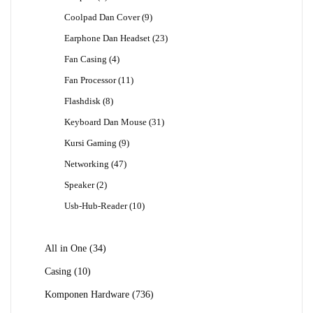
Produk
9
Coolpad Dan Cover
9
Produk
23
Earphone Dan Headset
23
Produk
4
Fan Casing
4
Produk
11
Fan Processor
11
Produk
8
Flashdisk
8
Produk
31
Keyboard Dan Mouse
31
Produk
9
Kursi Gaming
9
Produk
47
Networking
47
Produk
2
Speaker
2
Produk
10
Usb-Hub-Reader
10
Produk
34
All in One
34
Produk
10
Casing
10
Produk
736
Komponen Hardware
736
Produk