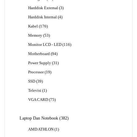
Produk
3
Harddisk External
3
Produk
4
Harddisk Internal
4
Produk
176
Kabel
176
Produk
53
Memory
53
Produk
116
Monitor LCD - LED
116
Produk
94
Motherboard
94
Produk
31
Power Supply
31
Produk
19
Processor
19
Produk
39
SSD
39
Produk
1
Televisi
1
Produk
75
VGA CARD
75
Produk
382
Laptop Dan Notebook
382
Produk
1
AMD ATHLON
1
Produk