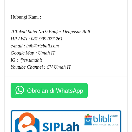
Hubungi Kami :
Jl Tukad Saba No 9 Panjer Denpasar Bali
HP / WA :
081 999 077 261
e-mail :
info@rtcbali.com
Google Map :
Umah IT
IG : @cv.umahit
Youtube Channel :
CV Umah IT
Obrolan di WhatsApp