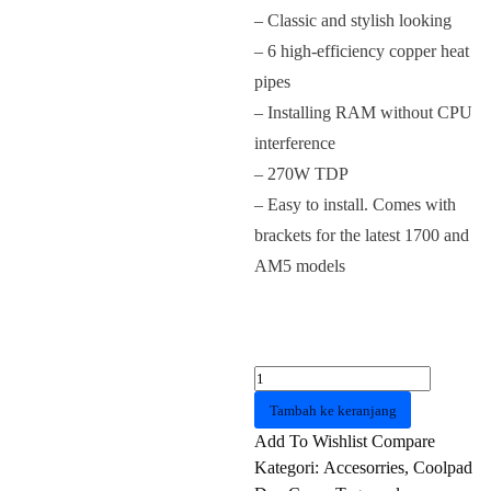
– Classic and stylish looking
– 6 high-efficiency copper heat
pipes
– Installing RAM without CPU
interference
– 270W TDP
– Easy to install. Comes with
brackets for the latest 1700 and
AM5 models
Kuantitas
Cooler
Tambah ke keranjang
MONTECH
Add To Wishlist
Compare
METAL
Kategori:
Accesorries
,
Coolpad
DT24