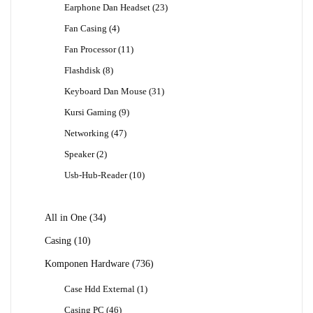
23
Earphone Dan Headset
23
Produk
4
Fan Casing
4
Produk
11
Fan Processor
11
Produk
8
Flashdisk
8
Produk
31
Keyboard Dan Mouse
31
Produk
9
Kursi Gaming
9
Produk
47
Networking
47
Produk
2
Speaker
2
Produk
10
Usb-Hub-Reader
10
Produk
34
All in One
34
Produk
10
Casing
10
Produk
736
Komponen Hardware
736
Produk
1
Case Hdd External
1
Produk
46
Casing PC
46