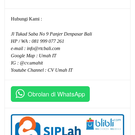
Hubungi Kami :
Jl Tukad Saba No 9 Panjer Denpasar Bali
HP / WA :
081 999 077 261
e-mail :
info@rtcbali.com
Google Map :
Umah IT
IG : @cv.umahit
Youtube Channel :
CV Umah IT
Obrolan di WhatsApp