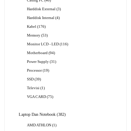
Casing PC
46
Produk
3
Harddisk External
3
Produk
4
Harddisk Internal
4
Produk
176
Kabel
176
Produk
53
Memory
53
Produk
116
Monitor LCD - LED
116
Produk
94
Motherboard
94
Produk
31
Power Supply
31
Produk
19
Processor
19
Produk
39
SSD
39
Produk
1
Televisi
1
Produk
75
VGA CARD
75
Produk
382
Laptop Dan Notebook
382
Produk
1
AMD ATHLON
1
Produk