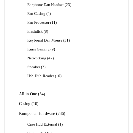
Produk
23
Earphone Dan Headset
23
Produk
4
Fan Casing
4
Produk
11
Fan Processor
11
Produk
8
Flashdisk
8
Produk
31
Keyboard Dan Mouse
31
Produk
9
Kursi Gaming
9
Produk
47
Networking
47
Produk
2
Speaker
2
Produk
10
Usb-Hub-Reader
10
Produk
34
All in One
34
Produk
10
Casing
10
Produk
736
Komponen Hardware
736
Produk
1
Case Hdd External
1
Produk
46