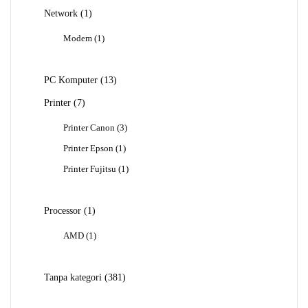
1
Network
1
Produk
1
Modem
1
Produk
13
PC Komputer
13
Produk
7
Printer
7
Produk
3
Printer Canon
3
Produk
1
Printer Epson
1
Produk
1
Printer Fujitsu
1
Produk
1
Processor
1
Produk
1
AMD
1
Produk
381
Tanpa kategori
381
Produk