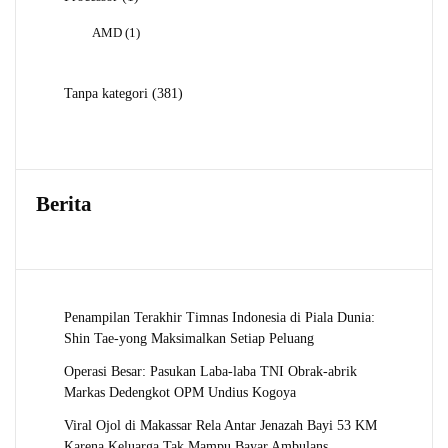
Produk
1
AMD
1
Produk
381
Tanpa kategori
381
Produk
Berita
Penampilan Terakhir Timnas Indonesia di Piala Dunia:
Shin Tae-yong Maksimalkan Setiap Peluang
Operasi Besar: Pasukan Laba-laba TNI Obrak-abrik
Markas Dedengkot OPM Undius Kogoya
Viral Ojol di Makassar Rela Antar Jenazah Bayi 53 KM
Karena Keluarga Tak Mampu Bayar Ambulans