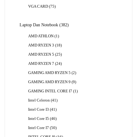
Produk
75
VGA CARD
75
Produk
382
Laptop Dan Notebook
382
Produk
1
AMD ATHLON
1
Produk
18
AMD RYZEN 3
18
Produk
25
AMD RYZEN 5
25
Produk
24
AMD RYZEN 7
24
Produk
2
GAMING AMD RYZEN 5
2
Produk
9
GAMING AMD RYZEN 9
9
Produk
1
GAMING INTEL CORE I7
1
Produk
41
Intel Celeron
41
Produk
41
Intel Core I3
41
Produk
46
Intel Core I5
46
Produk
50
Intel Core I7
50
Produk
16
INTEL CORE I9
16