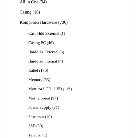
34
All in One
34
Produk
10
Casing
10
Produk
736
Komponen Hardware
736
Produk
1
Case Hdd External
1
Produk
46
Casing PC
46
Produk
3
Harddisk External
3
Produk
4
Harddisk Internal
4
Produk
176
Kabel
176
Produk
53
Memory
53
Produk
116
Monitor LCD - LED
116
Produk
94
Motherboard
94
Produk
31
Power Supply
31
Produk
19
Processor
19
Produk
39
SSD
39
Produk
1
Televisi
1