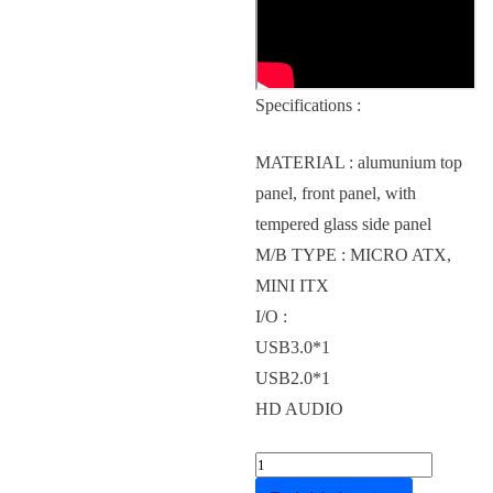
Specifications :
MATERIAL : alumunium top
panel, front panel, with
tempered glass side panel
M/B TYPE : MICRO ATX,
MINI ITX
I/O :
USB3.0*1
USB2.0*1
HD AUDIO
Kuantitas
Casing