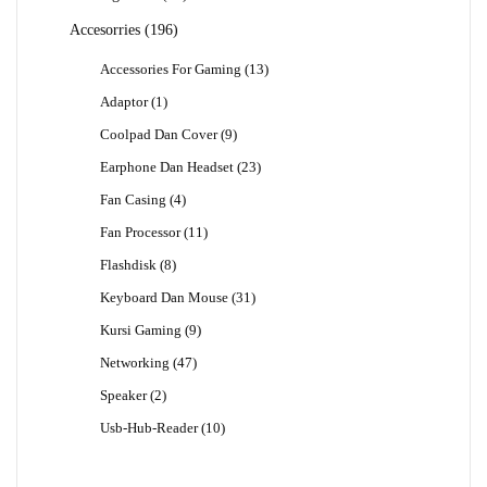
Produk
196
Accesorries
196
Produk
13
Accessories For Gaming
13
Produk
1
Adaptor
1
Produk
9
Coolpad Dan Cover
9
Produk
23
Earphone Dan Headset
23
Produk
4
Fan Casing
4
Produk
11
Fan Processor
11
Produk
8
Flashdisk
8
Produk
31
Keyboard Dan Mouse
31
Produk
9
Kursi Gaming
9
Produk
47
Networking
47
Produk
2
Speaker
2
Produk
10
Usb-Hub-Reader
10
Produk