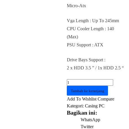
Micro-Atx
Vga Length : Up To 245mm
CPU Cooler Length : 140
(Max)
PSU Support : ATX
Drive Bays Support :
2 x HDD 3.5 ” / 1x HDD 2.5 “
Kuantitas
Casing
Tambah ke keranjang
INFINTY
Add To Wishlist
Compare
INF
Kategori:
Casing PC
07
Bagikan ini:
WhatsApp
Twitter