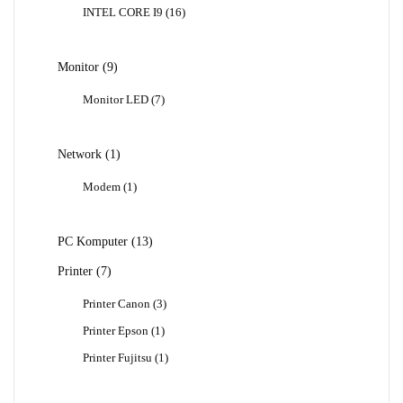
Produk
16
INTEL CORE I9
16
Produk
9
Monitor
9
Produk
7
Monitor LED
7
Produk
1
Network
1
Produk
1
Modem
1
Produk
13
PC Komputer
13
Produk
7
Printer
7
Produk
3
Printer Canon
3
Produk
1
Printer Epson
1
Produk
1
Printer Fujitsu
1
Produk