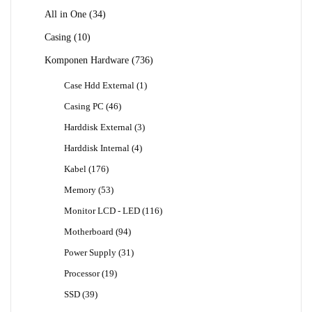
34
All in One
34
Produk
10
Casing
10
Produk
736
Komponen Hardware
736
Produk
1
Case Hdd External
1
Produk
46
Casing PC
46
Produk
3
Harddisk External
3
Produk
4
Harddisk Internal
4
Produk
176
Kabel
176
Produk
53
Memory
53
Produk
116
Monitor LCD - LED
116
Produk
94
Motherboard
94
Produk
31
Power Supply
31
Produk
19
Processor
19
Produk
39
SSD
39
Produk