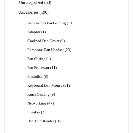
53
Uncategorized
53
Produk
196
Accesorries
196
Produk
13
Accessories For Gaming
13
Produk
1
Adaptor
1
Produk
9
Coolpad Dan Cover
9
Produk
23
Earphone Dan Headset
23
Produk
4
Fan Casing
4
Produk
11
Fan Processor
11
Produk
8
Flashdisk
8
Produk
31
Keyboard Dan Mouse
31
Produk
9
Kursi Gaming
9
Produk
47
Networking
47
Produk
2
Speaker
2
Produk
10
Usb-Hub-Reader
10
Produk