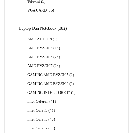
1
Televisi
1
Produk
75
VGA CARD
75
Produk
382
Laptop Dan Notebook
382
Produk
1
AMD ATHLON
1
Produk
18
AMD RYZEN 3
18
Produk
25
AMD RYZEN 5
25
Produk
24
AMD RYZEN 7
24
Produk
2
GAMING AMD RYZEN 5
2
Produk
9
GAMING AMD RYZEN 9
9
Produk
1
GAMING INTEL CORE I7
1
Produk
41
Intel Celeron
41
Produk
41
Intel Core I3
41
Produk
46
Intel Core I5
46
Produk
50
Intel Core I7
50