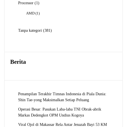
1
Processor
1
Produk
1
AMD
1
Produk
381
Tanpa kategori
381
Produk
Berita
Penampilan Terakhir Timnas Indonesia di Piala Dunia:
Shin Tae-yong Maksimalkan Setiap Peluang
Operasi Besar: Pasukan Laba-laba TNI Obrak-abrik
Markas Dedengkot OPM Undius Kogoya
Viral Ojol di Makassar Rela Antar Jenazah Bayi 53 KM