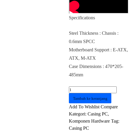
Specifications
Steel Thickness : Chassis :
0.6mm SPCC
Motherboard Support : E-ATX,
ATX, M-ATX
Case Dimensions : 470*205-
485mm
Kuantitas
Casing
Tambah ke keranjang
DARKFLASH
Add To Wishlist
Compare
DK431
Kategori:
Casing PC
,
-
Komponen Hardware
Tag:
Black
Casing PC