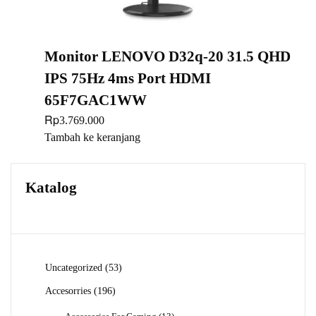
Monitor LENOVO D32q-20 31.5 QHD
IPS 75Hz 4ms Port HDMI
65F7GAC1WW
Rp
3.769.000
Tambah ke keranjang
Katalog
53
Uncategorized
53
Produk
196
Accesorries
196
Produk
13