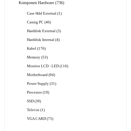
736
Komponen Hardware
736
Produk
1
Case Hdd External
1
Produk
46
Casing PC
46
Produk
3
Harddisk External
3
Produk
4
Harddisk Internal
4
Produk
176
Kabel
176
Produk
53
Memory
53
Produk
116
Monitor LCD - LED
116
Produk
94
Motherboard
94
Produk
31
Power Supply
31
Produk
19
Processor
19
Produk
39
SSD
39
Produk
1
Televisi
1
Produk
75
VGA CARD
75
Produk