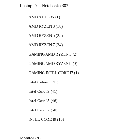
382
Laptop Dan Notebook
382
Produk
1
AMD ATHLON
1
Produk
18
AMD RYZEN 3
18
Produk
25
AMD RYZEN 5
25
Produk
24
AMD RYZEN 7
24
Produk
2
GAMING AMD RYZEN 5
2
Produk
9
GAMING AMD RYZEN 9
9
Produk
1
GAMING INTEL CORE I7
1
Produk
41
Intel Celeron
41
Produk
41
Intel Core I3
41
Produk
46
Intel Core I5
46
Produk
50
Intel Core I7
50
Produk
16
INTEL CORE I9
16
Produk
9
Monitor
9