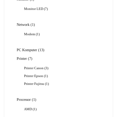
Produk
7
Monitor LED
7
Produk
1
Network
1
Produk
1
Modem
1
Produk
13
PC Komputer
13
Produk
7
Printer
7
Produk
3
Printer Canon
3
Produk
1
Printer Epson
1
Produk
1
Printer Fujitsu
1
Produk
1
Processor
1
Produk
1
AMD
1
Produk