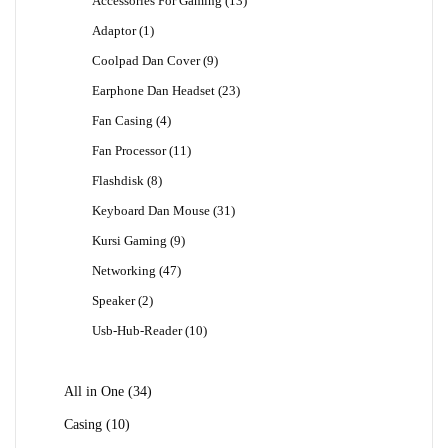
Accessories For Gaming
13
Produk
1
Adaptor
1
Produk
9
Coolpad Dan Cover
9
Produk
23
Earphone Dan Headset
23
Produk
4
Fan Casing
4
Produk
11
Fan Processor
11
Produk
8
Flashdisk
8
Produk
31
Keyboard Dan Mouse
31
Produk
9
Kursi Gaming
9
Produk
47
Networking
47
Produk
2
Speaker
2
Produk
10
Usb-Hub-Reader
10
Produk
34
All in One
34
Produk
10
Casing
10
Produk