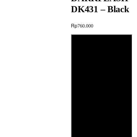
DK431 – Black
Rp
760.000