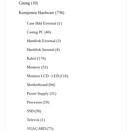
10
Casing
10
Produk
736
Komponen Hardware
736
Produk
1
Case Hdd External
1
Produk
46
Casing PC
46
Produk
3
Harddisk External
3
Produk
4
Harddisk Internal
4
Produk
176
Kabel
176
Produk
53
Memory
53
Produk
116
Monitor LCD - LED
116
Produk
94
Motherboard
94
Produk
31
Power Supply
31
Produk
19
Processor
19
Produk
39
SSD
39
Produk
1
Televisi
1
Produk
75
VGA CARD
75