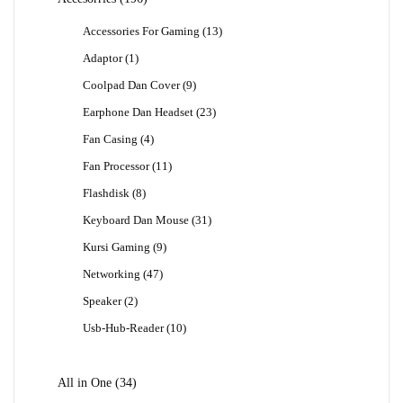
Produk
13
Accessories For Gaming
13
Produk
1
Adaptor
1
Produk
9
Coolpad Dan Cover
9
Produk
23
Earphone Dan Headset
23
Produk
4
Fan Casing
4
Produk
11
Fan Processor
11
Produk
8
Flashdisk
8
Produk
31
Keyboard Dan Mouse
31
Produk
9
Kursi Gaming
9
Produk
47
Networking
47
Produk
2
Speaker
2
Produk
10
Usb-Hub-Reader
10
Produk
34
All in One
34
Produk