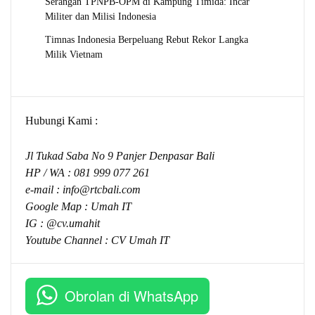
Serangan TPNPB-OPM di Kampung Timida: Incar
Militer dan Milisi Indonesia
Timnas Indonesia Berpeluang Rebut Rekor Langka
Milik Vietnam
Hubungi Kami :
Jl Tukad Saba No 9 Panjer Denpasar Bali
HP / WA :
081 999 077 261
e-mail :
info@rtcbali.com
Google Map :
Umah IT
IG : @cv.umahit
Youtube Channel :
CV Umah IT
Obrolan di WhatsApp