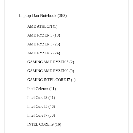
Produk
382
Laptop Dan Notebook
382
Produk
1
AMD ATHLON
1
Produk
18
AMD RYZEN 3
18
Produk
25
AMD RYZEN 5
25
Produk
24
AMD RYZEN 7
24
Produk
2
GAMING AMD RYZEN 5
2
Produk
9
GAMING AMD RYZEN 9
9
Produk
1
GAMING INTEL CORE I7
1
Produk
41
Intel Celeron
41
Produk
41
Intel Core I3
41
Produk
46
Intel Core I5
46
Produk
50
Intel Core I7
50
Produk
16
INTEL CORE I9
16
Produk