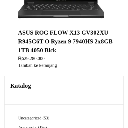
ASUS ROG FLOW X13 GV302XU
R945G6T-O Ryzen 9 7940HS 2x8GB
1TB 4050 Blck
Rp
29.280.000
Tambah ke keranjang
Katalog
53
Uncategorized
53
Produk
196
Accesorries
196