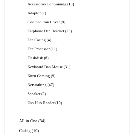
13
Accessories For Gaming
13
Produk
1
Adaptor
1
Produk
9
Coolpad Dan Cover
9
Produk
23
Earphone Dan Headset
23
Produk
4
Fan Casing
4
Produk
11
Fan Processor
11
Produk
8
Flashdisk
8
Produk
31
Keyboard Dan Mouse
31
Produk
9
Kursi Gaming
9
Produk
47
Networking
47
Produk
2
Speaker
2
Produk
10
Usb-Hub-Reader
10
Produk
34
All in One
34
Produk
10
Casing
10