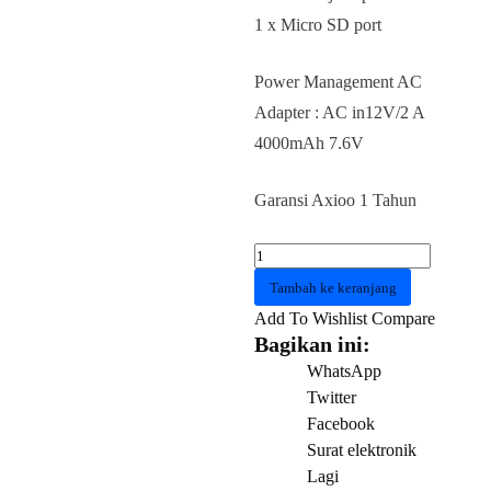
1 x Micro SD port
Power Management AC
Adapter : AC in12V/2 A
4000mAh 7.6V
Garansi Axioo 1 Tahun
Kuantitas
AXIOO
Tambah ke keranjang
MyBook
Add To Wishlist
Compare
11G
Bagikan ini:
Celeron
WhatsApp
N4000
Twitter
4GB
Facebook
256GB
Surat elektronik
11.6"
Lagi
W10