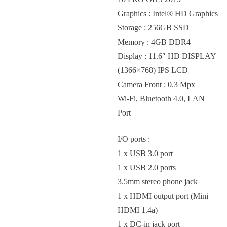
Graphics : Intel® HD Graphics
Storage : 256GB SSD
Memory : 4GB DDR4
Display : 11.6″ HD DISPLAY
(1366×768) IPS LCD
Camera Front : 0.3 Mpx
Wi-Fi, Bluetooth 4.0, LAN
Port
I/O ports :
1 x USB 3.0 port
1 x USB 2.0 ports
3.5mm stereo phone jack
1 x HDMI output port (Mini
HDMI 1.4a)
1 x DC-in jack port