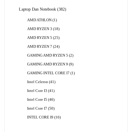
382
Laptop Dan Notebook
382
Produk
1
AMD ATHLON
1
Produk
18
AMD RYZEN 3
18
Produk
25
AMD RYZEN 5
25
Produk
24
AMD RYZEN 7
24
Produk
2
GAMING AMD RYZEN 5
2
Produk
9
GAMING AMD RYZEN 9
9
Produk
1
GAMING INTEL CORE I7
1
Produk
41
Intel Celeron
41
Produk
41
Intel Core I3
41
Produk
46
Intel Core I5
46
Produk
50
Intel Core I7
50
Produk
16
INTEL CORE I9
16
Produk