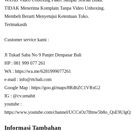
TIDAK Menerima Komplain Tanpa Video Unboxing.
Membeli Berarti Menyetujui Ketentuan Toko.
Terimakasih
Customer service kami :
Jl Tukad Saba No 9 Panjer Denpasar Bali
HP : 081 999 077 261
WA :
https://wa.me/6281999077261
e-mail :
info@rtcbali.com
Google Map :
https://goo.gl/maps/8RdhZC1VRsG2
IG : @cv.umahit
youtube :
https://www.youtube.com/channel/UCCsOz7lfmw5b8o_QsE9UlgQ
Informasi Tambahan