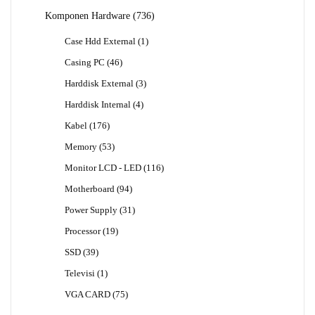
Produk
736
Komponen Hardware
736
Produk
1
Case Hdd External
1
Produk
46
Casing PC
46
Produk
3
Harddisk External
3
Produk
4
Harddisk Internal
4
Produk
176
Kabel
176
Produk
53
Memory
53
Produk
116
Monitor LCD - LED
116
Produk
94
Motherboard
94
Produk
31
Power Supply
31
Produk
19
Processor
19
Produk
39
SSD
39
Produk
1
Televisi
1
Produk
75
VGA CARD
75
Produk