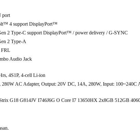
 port
lt™ 4 support DisplayPort™
en 2 Type-C support DisplayPort™ / power delivery / G-SYNC
Gen 2 Type-A
1 FRL
mbo Audio Jack
s, 4S1P, 4-cell Li-ion
.0, 280W AC Adapter, Output: 20V DC, 14A, 280W, Input: 100~240C 
ix G18 G814JV I746J6G O Core I7 13650HX 2x8GB 512GB 4060 2 Yea
asan.