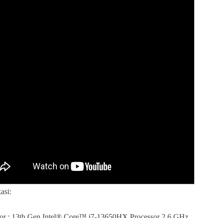
asi:
sor : 13th Gen Intel® Core™ i7-13650HX Processor 2.6 GHz