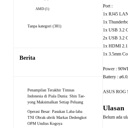
Produk
Port :
1
AMD
1
1x RJ45 LAN
Produk
1x Thunderbo
381
Tanpa kategori
381
1x USB 3.2 G
Produk
2x USB 3.2 
1x HDMI 2.
1x 3.5mm Co
Berita
Power : 90WHr
Battery : ø6
Penampilan Terakhir Timnas
ASUS ROG Str
Indonesia di Piala Dunia: Shin Tae-
yong Maksimalkan Setiap Peluang
Ulasan
Operasi Besar: Pasukan Laba-laba
Belum ada ul
TNI Obrak-abrik Markas Dedengkot
OPM Undius Kogoya