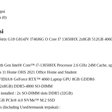
2x8GB
512GB
psi
4060
 (0)
si
rix G18 G814JV I746J6G O Core I7 13650HX 2x8GB 512GB 406
3th Gen Intel® Core™ i7-13650HX Processor 2.6 GHz 24M Cache, up t
s 11 Home OHS 2021 Office Home and Student
 NVIDIA® GeForce RTX™ 4060 Laptop GPU 8GB GDDR6
6(2x8GB) DDR5-4800 SO-DIMM
installed : 2x SO-DIMM slots DDR5 (32GB)
12GB PCIe® 4.0 NVMe™ M.2 SSD
 (Including Used/termasuk terpakai) :