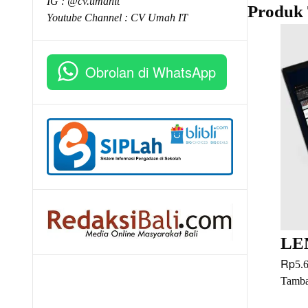
IG : @cv.umahit
Produk 
Youtube Channel :
CV Umah IT
Obrolan di WhatsApp
LE
Rp
5.
Tamba