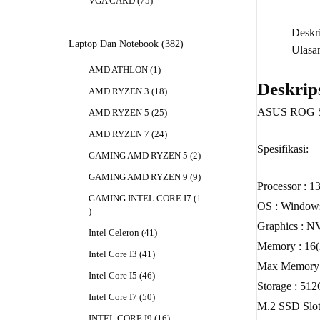
75
VGA CARD
75
Produk
Deskri
382
Laptop Dan Notebook
382
Ulasan
Produk
1
AMD ATHLON
1
Produk
Deskrip
18
AMD RYZEN 3
18
Produk
ASUS ROG St
25
AMD RYZEN 5
25
Produk
24
AMD RYZEN 7
24
Produk
Spesifikasi:
2
GAMING AMD RYZEN 5
2
Produk
9
GAMING AMD RYZEN 9
9
Processor : 1
Produk
GAMING INTEL CORE I7
1
OS : Window
1
Produk
Graphics :
41
Intel Celeron
41
Produk
Memory : 1
41
Intel Core I3
41
Max Memory 
Produk
46
Intel Core I5
46
Storage : 5
Produk
50
Intel Core I7
50
M.2 SSD Slots
Produk
16
INTEL CORE I9
16