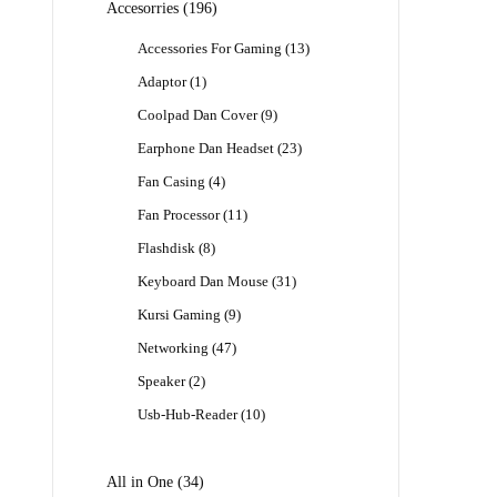
196
Accesorries
196
Produk
13
Accessories For Gaming
13
Produk
1
Adaptor
1
Produk
9
Coolpad Dan Cover
9
Produk
23
Earphone Dan Headset
23
Produk
4
Fan Casing
4
Produk
11
Fan Processor
11
Produk
8
Flashdisk
8
Produk
31
Keyboard Dan Mouse
31
Produk
9
Kursi Gaming
9
Produk
47
Networking
47
Produk
2
Speaker
2
Produk
10
Usb-Hub-Reader
10
Produk
34
All in One
34