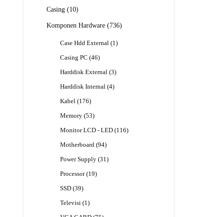
Produk
10
Casing
10
Produk
736
Komponen Hardware
736
Produk
1
Case Hdd External
1
Produk
46
Casing PC
46
Produk
3
Harddisk External
3
Produk
4
Harddisk Internal
4
Produk
176
Kabel
176
Produk
53
Memory
53
Produk
116
Monitor LCD - LED
116
Produk
94
Motherboard
94
Produk
31
Power Supply
31
Produk
19
Processor
19
Produk
39
SSD
39
Produk
1
Televisi
1
Produk