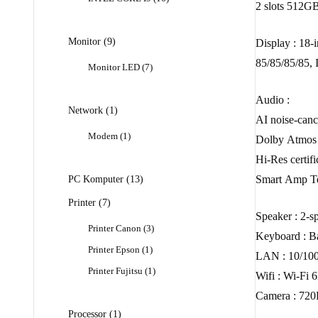
2 slots 512G
Produk
9
Monitor
9
Display : 18
Produk
85/85/85/85, 
7
Monitor LED
7
Produk
Audio :
1
Network
1
AI noise-canc
Produk
1
Modem
1
Dolby Atmos
Produk
Hi-Res certifi
13
PC Komputer
13
Smart Amp T
Produk
7
Printer
7
Speaker : 2-s
Produk
3
Printer Canon
3
Keyboard : B
Produk
1
Printer Epson
1
LAN : 10/10
Produk
1
Printer Fujitsu
1
Wifi : Wi-Fi 
Produk
Camera : 72
1
Processor
1