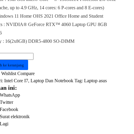
he, up to 4.9 GHz, 14 cores: 6 P-cores and 8 E-cores)
indows 11 Home OHS 2021 Office Home and Student
cs : NVIDIA® GeForce RTX™ 4060 Laptop GPU 8GB
6
y : 16(2x8GB) DDR5-4800 SO-DIMM
as
h ke keranjang
Wishlist
Compare
i:
Intel Core I7
,
Laptop Dan Notebook
Tag:
Laptop asus
an ini:
V
WhatsApp
G
Twitter
Facebook
Surat elektronik
Lagi
HX