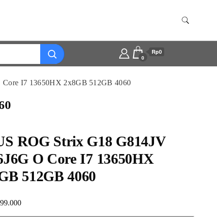
Rp0
0
 Core I7 13650HX 2x8GB 512GB 4060
60
S ROG Strix G18 G814JV
6J6G O Core I7 13650HX
GB 512GB 4060
999.000