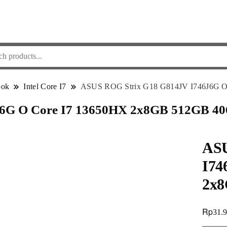
ook
Intel Core I7
ASUS ROG Strix G18 G814JV I746J6G O
6G O Core I7 13650HX 2x8GB 512GB 40
ASU
I74
2x8
Rp
31.