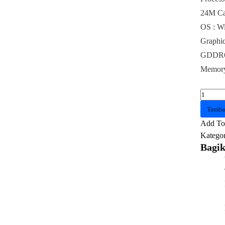
24M Cac
OS : W
Graphi
GDDR
Memor
Kuantit
ASUS
Tamba
ROG
Add To 
Strix
Kategor
G18
Bagik
G814J
I746J6
O
Core
I7
13650