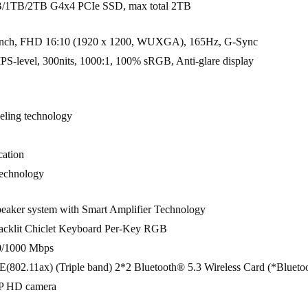
B/1TB/2TB G4x4 PCIe SSD, max total 2TB
-inch, FHD 16:10 (1920 x 1200, WUXGA), 165Hz, G-Sync
IPS-level, 300nits, 1000:1, 100% sRGB, Anti-glare display
eling technology
cation
echnology
peaker system with Smart Amplifier Technology
acklit Chiclet Keyboard Per-Key RGB
0/1000 Mbps
6E(802.11ax) (Triple band) 2*2 Bluetooth® 5.3 Wireless Card (*Blueto
0P HD camera