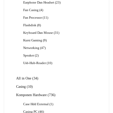
23
Earphone Dan Headset
23
Produk
4
Fan Casing
4
Produk
11
Fan Processor
11
Produk
8
Flashdisk
8
Produk
31
Keyboard Dan Mouse
31
Produk
9
Kursi Gaming
9
Produk
47
Networking
47
Produk
2
Speaker
2
Produk
10
Usb-Hub-Reader
10
Produk
34
All in One
34
Produk
10
Casing
10
Produk
736
Komponen Hardware
736
Produk
1
Case Hdd External
1
Produk
46
Casing PC
46