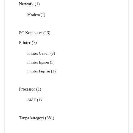
1
Network
1
Produk
1
Modem
1
Produk
13
PC Komputer
13
Produk
7
Printer
7
Produk
3
Printer Canon
3
Produk
1
Printer Epson
1
Produk
1
Printer Fujitsu
1
Produk
1
Processor
1
Produk
1
AMD
1
Produk
381
Tanpa kategori
381
Produk