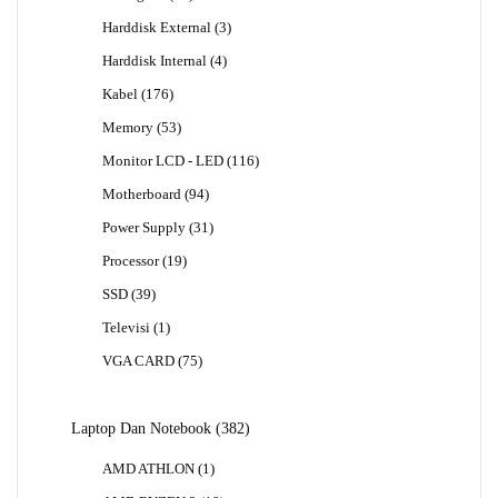
Produk
3
Harddisk External
3
Produk
4
Harddisk Internal
4
Produk
176
Kabel
176
Produk
53
Memory
53
Produk
116
Monitor LCD - LED
116
Produk
94
Motherboard
94
Produk
31
Power Supply
31
Produk
19
Processor
19
Produk
39
SSD
39
Produk
1
Televisi
1
Produk
75
VGA CARD
75
Produk
382
Laptop Dan Notebook
382
Produk
1
AMD ATHLON
1
Produk