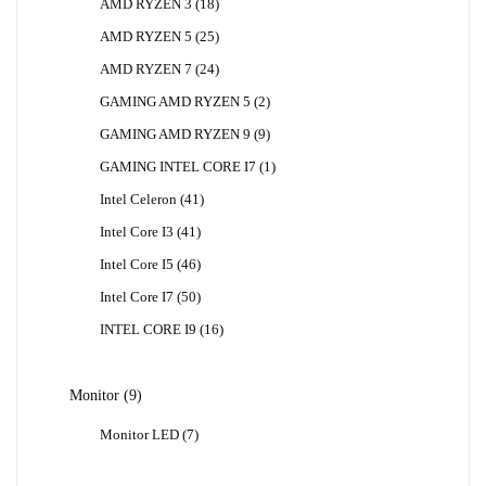
18
AMD RYZEN 3
18
Produk
25
AMD RYZEN 5
25
Produk
24
AMD RYZEN 7
24
Produk
2
GAMING AMD RYZEN 5
2
Produk
9
GAMING AMD RYZEN 9
9
Produk
1
GAMING INTEL CORE I7
1
Produk
41
Intel Celeron
41
Produk
41
Intel Core I3
41
Produk
46
Intel Core I5
46
Produk
50
Intel Core I7
50
Produk
16
INTEL CORE I9
16
Produk
9
Monitor
9
Produk
7
Monitor LED
7
Produk