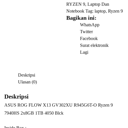
X13
RYZEN 9
,
Laptop Dan
GV302XU
Notebook
Tag:
laptop
,
Ryzen 9
R945G6T-
Bagikan ini:
O
WhatsApp
Ryzen
Twitter
9
Facebook
7940HS
Surat elektronik
2x8GB
Lagi
1TB
4050
Blck
Deskripsi
Ulasan (0)
Deskripsi
ASUS ROG FLOW X13 GV302XU R945G6T-O Ryzen 9
7940HS 2x8GB 1TB 4050 Blck
Inside Box :