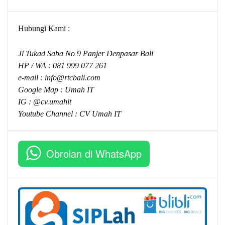
Hubungi Kami :
Jl Tukad Saba No 9 Panjer Denpasar Bali
HP / WA :
081 999 077 261
e-mail :
info@rtcbali.com
Google Map :
Umah IT
IG : @cv.umahit
Youtube Channel :
CV Umah IT
Obrolan di WhatsApp