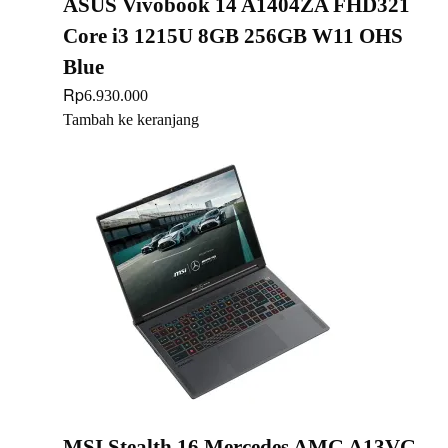
ASUS Vivobook 14 A1404ZA FHD321
Core i3 1215U 8GB 256GB W11 OHS
Blue
Rp
6.930.000
Tambah ke keranjang
MSI Stealth 16 Mercedes AMG A13VG