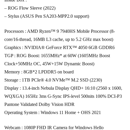
– ROG Flow Sleeve (2022)
– Stylus (ASUS Pen SA203-MPP2.0 support)
Processors : AMD Ryzen™ 9 7940HS Mobile Processor (8-
core/16-thread, 16MB L3 cache, up to 5.2 GHz max boost)
Graphics : NVIDIA® GeForce RTX™ 4050 6GB GDDR6
TGP : ROG Boost: 1655MHz* at 60W (1605MHz Boost
Clock+50MHz OC, 45W+15W Dynamic Boost)
Memory : 8GB*2 LPDDR5 on board
Storage : 1TB PCIe® 4.0 NVMe™ M.2 SSD (2230)
Display : 13.4-inch Nebula Display QHD+ 16:10 (2560 x 1600,
WQXGA) 165Hz 3ms G-Sync IPS-level 500nits 100% DCI-P3
Pantone Validated Dolby Vision HDR
Operating System : Windows 11 Home + OHS 2021
Webcam : 1080P FHD IR Camera for Windows Hello