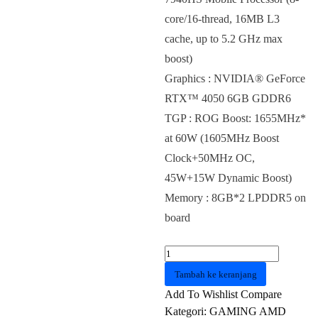
core/16-thread, 16MB L3
cache, up to 5.2 GHz max
boost)
Graphics : NVIDIA® GeForce
RTX™ 4050 6GB GDDR6
TGP : ROG Boost: 1655MHz*
at 60W (1605MHz Boost
Clock+50MHz OC,
45W+15W Dynamic Boost)
Memory : 8GB*2 LPDDR5 on
board
Kuantitas
ASUS
Tambah ke keranjang
ROG
Add To Wishlist
Compare
FLOW
Kategori:
GAMING AMD