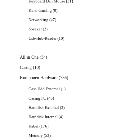
31
Keyboard Dan Mouse
31
Produk
9
Kursi Gaming
9
Produk
47
Networking
47
Produk
2
Speaker
2
Produk
10
Usb-Hub-Reader
10
Produk
34
All in One
34
Produk
10
Casing
10
Produk
736
Komponen Hardware
736
Produk
1
Case Hdd External
1
Produk
46
Casing PC
46
Produk
3
Harddisk External
3
Produk
4
Harddisk Internal
4
Produk
176
Kabel
176
Produk
53
Memory
53