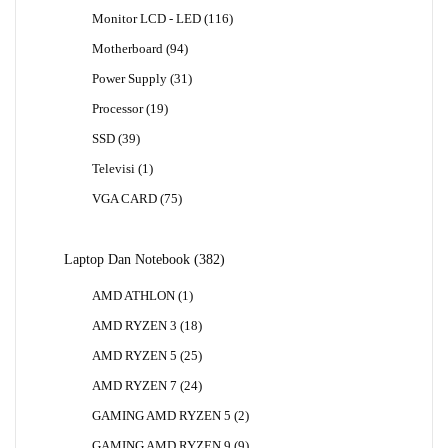
Produk
116
Monitor LCD - LED
116
Produk
94
Motherboard
94
Produk
31
Power Supply
31
Produk
19
Processor
19
Produk
39
SSD
39
Produk
1
Televisi
1
Produk
75
VGA CARD
75
Produk
382
Laptop Dan Notebook
382
Produk
1
AMD ATHLON
1
Produk
18
AMD RYZEN 3
18
Produk
25
AMD RYZEN 5
25
Produk
24
AMD RYZEN 7
24
Produk
2
GAMING AMD RYZEN 5
2
Produk
9
GAMING AMD RYZEN 9
9