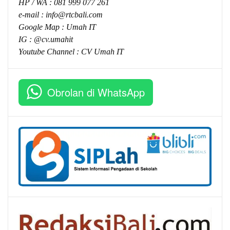
HP / WA :
081 999 077 261
e-mail :
info@rtcbali.com
Google Map :
Umah IT
IG : @cv.umahit
Youtube Channel :
CV Umah IT
Obrolan di WhatsApp