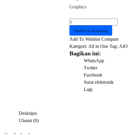
Graphics
Kuantitas
AIO
Tambah ke keranjang
ASUS
Add To Wishlist
Compare
A3202WBAK
Kategori:
All in One
Tag:
AIO
WPB585W
Bagikan ini:
Core
WhatsApp
i5
Twitter
1235U
Facebook
8GB
Surat elektronik
512GB
Lagi
W11
White
Deskripsi
Ulasan (0)