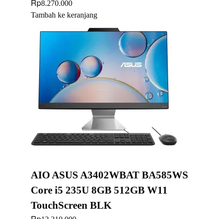
Rp
8.270.000
Tambah ke keranjang
AIO ASUS A3402WBAT BA585WS
Core i5 235U 8GB 512GB W11
TouchScreen BLK
Rp