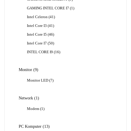
Produk
1
GAMING INTEL CORE I7
1
Produk
41
Intel Celeron
41
Produk
41
Intel Core I3
41
Produk
46
Intel Core I5
46
Produk
50
Intel Core I7
50
Produk
16
INTEL CORE I9
16
Produk
9
Monitor
9
Produk
7
Monitor LED
7
Produk
1
Network
1
Produk
1
Modem
1
Produk
13
PC Komputer
13