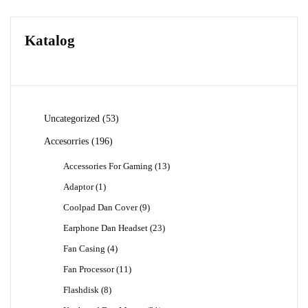
Katalog
53
Uncategorized
53
Produk
196
Accesorries
196
Produk
13
Accessories For Gaming
13
Produk
1
Adaptor
1
Produk
9
Coolpad Dan Cover
9
Produk
23
Earphone Dan Headset
23
Produk
4
Fan Casing
4
Produk
11
Fan Processor
11
Produk
8
Flashdisk
8
Produk