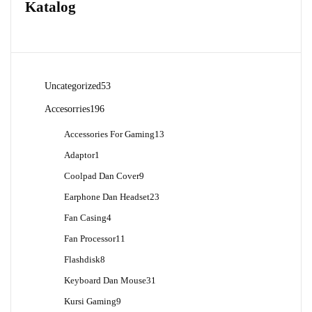
Katalog
53
Uncategorized
53
Produk
196
Accesorries
196
Produk
13
Accessories For Gaming
13
Produk
1
Adaptor
1
Produk
9
Coolpad Dan Cover
9
Produk
23
Earphone Dan Headset
23
Produk
4
Fan Casing
4
Produk
11
Fan Processor
11
Produk
8
Flashdisk
8
Produk
31
Keyboard Dan Mouse
31
Produk
9
Kursi Gaming
9