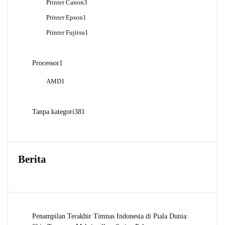
3
Printer Canon
3
Produk
1
Printer Epson
1
Produk
1
Printer Fujitsu
1
Produk
1
Processor
1
Produk
1
AMD
1
Produk
381
Tanpa kategori
381
Produk
Berita
Penampilan Terakhir Timnas Indonesia di Piala Dunia: