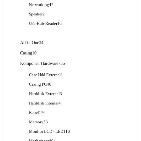
Produk
47
Networking
47
Produk
2
Speaker
2
Produk
10
Usb-Hub-Reader
10
Produk
34
All in One
34
Produk
10
Casing
10
Produk
736
Komponen Hardware
736
Produk
1
Case Hdd External
1
Produk
46
Casing PC
46
Produk
3
Harddisk External
3
Produk
4
Harddisk Internal
4
Produk
176
Kabel
176
Produk
53
Memory
53
Produk
116
Monitor LCD - LED
116
Produk
94