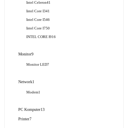
41
Intel Celeron
41
Produk
41
Intel Core I3
41
Produk
46
Intel Core I5
46
Produk
50
Intel Core I7
50
Produk
16
INTEL CORE I9
16
Produk
9
Monitor
9
Produk
7
Monitor LED
7
Produk
1
Network
1
Produk
1
Modem
1
Produk
13
PC Komputer
13
Produk
7
Printer
7
Produk