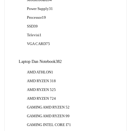
Motherboard
94
Produk
31
Power Supply
31
Produk
19
Processor
19
Produk
39
SSD
39
Produk
1
Televisi
1
Produk
75
VGA CARD
75
Produk
382
Laptop Dan Notebook
382
Produk
1
AMD ATHLON
1
Produk
18
AMD RYZEN 3
18
Produk
25
AMD RYZEN 5
25
Produk
24
AMD RYZEN 7
24
Produk
2
GAMING AMD RYZEN 5
2
Produk
9
GAMING AMD RYZEN 9
9
Produk
1
GAMING INTEL CORE I7
1
Produk