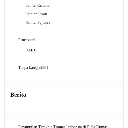
Produk
3
Printer Canon
3
Produk
1
Printer Epson
1
Produk
1
Printer Fujitsu
1
Produk
1
Processor
1
Produk
1
AMD
1
Produk
381
Tanpa kategori
381
Produk
Berita
Penampilan Terakhir Timnas Indonesia di Piala Dunia: