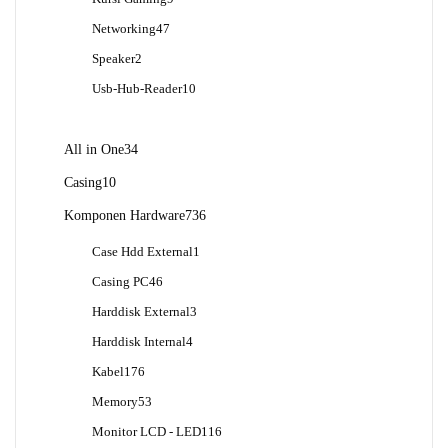
Produk
47
Networking
47
Produk
2
Speaker
2
Produk
10
Usb-Hub-Reader
10
Produk
34
All in One
34
Produk
10
Casing
10
Produk
736
Komponen Hardware
736
Produk
1
Case Hdd External
1
Produk
46
Casing PC
46
Produk
3
Harddisk External
3
Produk
4
Harddisk Internal
4
Produk
176
Kabel
176
Produk
53
Memory
53
Produk
116
Monitor LCD - LED
116