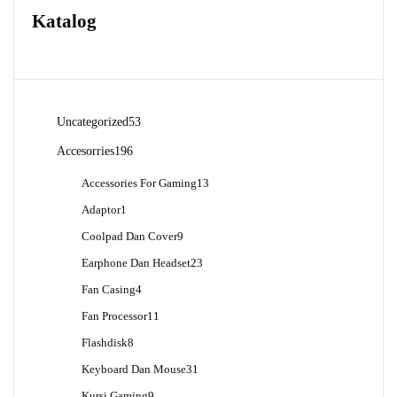
Katalog
53
Uncategorized
53
Produk
196
Accesorries
196
Produk
13
Accessories For Gaming
13
Produk
1
Adaptor
1
Produk
9
Coolpad Dan Cover
9
Produk
23
Earphone Dan Headset
23
Produk
4
Fan Casing
4
Produk
11
Fan Processor
11
Produk
8
Flashdisk
8
Produk
31
Keyboard Dan Mouse
31
Produk
9
Kursi Gaming
9