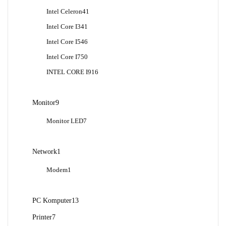
Produk
41
Intel Celeron
41
Produk
41
Intel Core I3
41
Produk
46
Intel Core I5
46
Produk
50
Intel Core I7
50
Produk
16
INTEL CORE I9
16
Produk
9
Monitor
9
Produk
7
Monitor LED
7
Produk
1
Network
1
Produk
1
Modem
1
Produk
13
PC Komputer
13
Produk
7
Printer
7