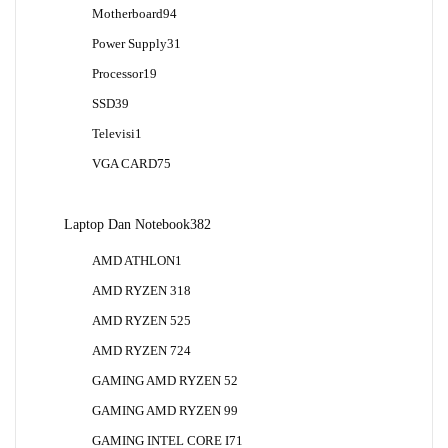
Produk
94
Motherboard
94
Produk
31
Power Supply
31
Produk
19
Processor
19
Produk
39
SSD
39
Produk
1
Televisi
1
Produk
75
VGA CARD
75
Produk
382
Laptop Dan Notebook
382
Produk
1
AMD ATHLON
1
Produk
18
AMD RYZEN 3
18
Produk
25
AMD RYZEN 5
25
Produk
24
AMD RYZEN 7
24
Produk
2
GAMING AMD RYZEN 5
2
Produk
9
GAMING AMD RYZEN 9
9
Produk
1
GAMING INTEL CORE I7
1