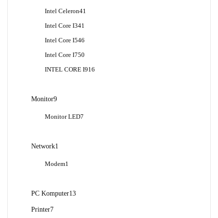
Produk
41
Intel Celeron
41
Produk
41
Intel Core I3
41
Produk
46
Intel Core I5
46
Produk
50
Intel Core I7
50
Produk
16
INTEL CORE I9
16
Produk
9
Monitor
9
Produk
7
Monitor LED
7
Produk
1
Network
1
Produk
1
Modem
1
Produk
13
PC Komputer
13
Produk
7
Printer
7