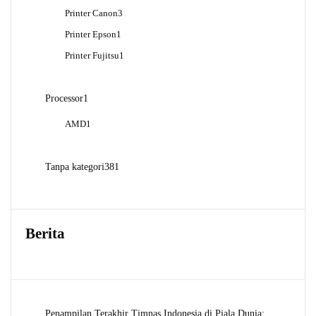
Produk
3
Printer Canon
3
Produk
1
Printer Epson
1
Produk
1
Printer Fujitsu
1
Produk
1
Processor
1
Produk
1
AMD
1
Produk
381
Tanpa kategori
381
Produk
Berita
Penampilan Terakhir Timnas Indonesia di Piala Dunia: