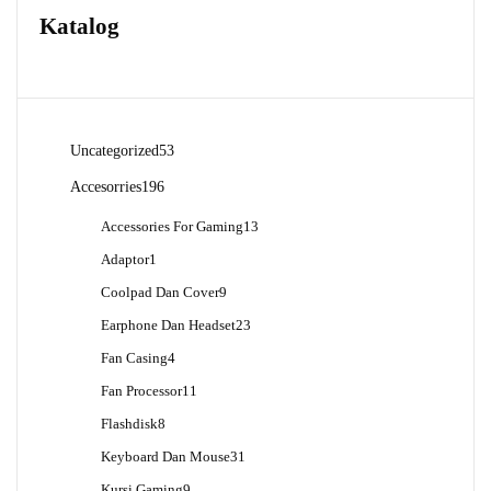
Katalog
53
Uncategorized
53
Produk
196
Accesorries
196
Produk
13
Accessories For Gaming
13
Produk
1
Adaptor
1
Produk
9
Coolpad Dan Cover
9
Produk
23
Earphone Dan Headset
23
Produk
4
Fan Casing
4
Produk
11
Fan Processor
11
Produk
8
Flashdisk
8
Produk
31
Keyboard Dan Mouse
31
Produk
9
Kursi Gaming
9