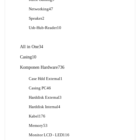
Produk
47
Networking
47
Produk
2
Speaker
2
Produk
10
Usb-Hub-Reader
10
Produk
34
All in One
34
Produk
10
Casing
10
Produk
736
Komponen Hardware
736
Produk
1
Case Hdd External
1
Produk
46
Casing PC
46
Produk
3
Harddisk External
3
Produk
4
Harddisk Internal
4
Produk
176
Kabel
176
Produk
53
Memory
53
Produk
116
Monitor LCD - LED
116