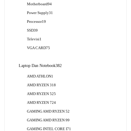
Produk
94
Motherboard
94
Produk
31
Power Supply
31
Produk
19
Processor
19
Produk
39
SSD
39
Produk
1
Televisi
1
Produk
75
VGA CARD
75
Produk
382
Laptop Dan Notebook
382
Produk
1
AMD ATHLON
1
Produk
18
AMD RYZEN 3
18
Produk
25
AMD RYZEN 5
25
Produk
24
AMD RYZEN 7
24
Produk
2
GAMING AMD RYZEN 5
2
Produk
9
GAMING AMD RYZEN 9
9
Produk
1
GAMING INTEL CORE I7
1