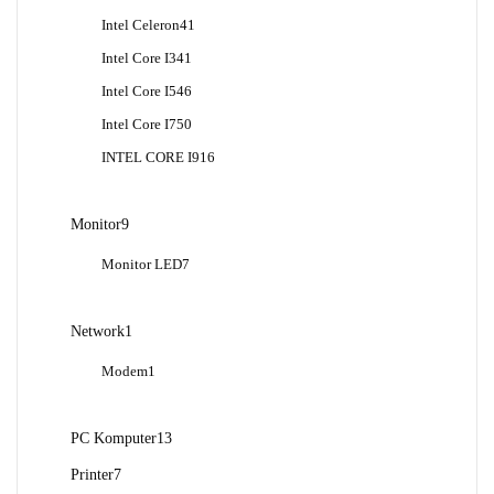
Produk
41
Intel Celeron
41
Produk
41
Intel Core I3
41
Produk
46
Intel Core I5
46
Produk
50
Intel Core I7
50
Produk
16
INTEL CORE I9
16
Produk
9
Monitor
9
Produk
7
Monitor LED
7
Produk
1
Network
1
Produk
1
Modem
1
Produk
13
PC Komputer
13
Produk
7
Printer
7