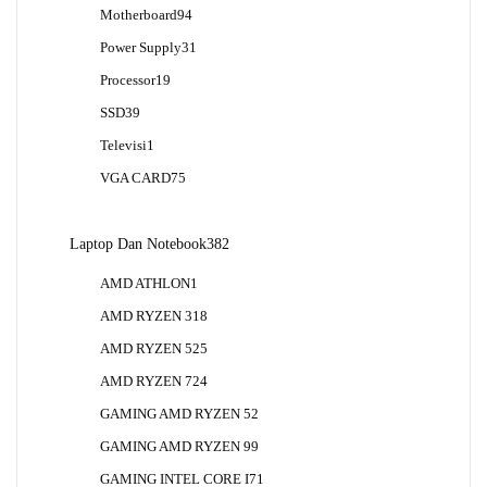
Produk
94
Motherboard
94
Produk
31
Power Supply
31
Produk
19
Processor
19
Produk
39
SSD
39
Produk
1
Televisi
1
Produk
75
VGA CARD
75
Produk
382
Laptop Dan Notebook
382
Produk
1
AMD ATHLON
1
Produk
18
AMD RYZEN 3
18
Produk
25
AMD RYZEN 5
25
Produk
24
AMD RYZEN 7
24
Produk
2
GAMING AMD RYZEN 5
2
Produk
9
GAMING AMD RYZEN 9
9
Produk
1
GAMING INTEL CORE I7
1