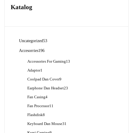
Katalog
53
Uncategorized
53
Produk
196
Accesorries
196
Produk
13
Accessories For Gaming
13
Produk
1
Adaptor
1
Produk
9
Coolpad Dan Cover
9
Produk
23
Earphone Dan Headset
23
Produk
4
Fan Casing
4
Produk
11
Fan Processor
11
Produk
8
Flashdisk
8
Produk
31
Keyboard Dan Mouse
31
Produk
9
Kursi Gaming
9