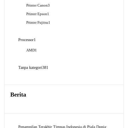
Produk
3
Printer Canon
3
Produk
1
Printer Epson
1
Produk
1
Printer Fujitsu
1
Produk
1
Processor
1
Produk
1
AMD
1
Produk
381
Tanpa kategori
381
Produk
Berita
Penampilan Terakhir Timnas Indonesia di Piala Dunia: