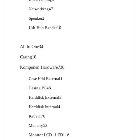
Produk
47
Networking
47
Produk
2
Speaker
2
Produk
10
Usb-Hub-Reader
10
Produk
34
All in One
34
Produk
10
Casing
10
Produk
736
Komponen Hardware
736
Produk
1
Case Hdd External
1
Produk
46
Casing PC
46
Produk
3
Harddisk External
3
Produk
4
Harddisk Internal
4
Produk
176
Kabel
176
Produk
53
Memory
53
Produk
116
Monitor LCD - LED
116