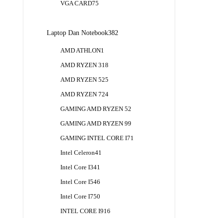
75
VGA CARD
75
Produk
382
Laptop Dan Notebook
382
Produk
1
AMD ATHLON
1
Produk
18
AMD RYZEN 3
18
Produk
25
AMD RYZEN 5
25
Produk
24
AMD RYZEN 7
24
Produk
2
GAMING AMD RYZEN 5
2
Produk
9
GAMING AMD RYZEN 9
9
Produk
1
GAMING INTEL CORE I7
1
Produk
41
Intel Celeron
41
Produk
41
Intel Core I3
41
Produk
46
Intel Core I5
46
Produk
50
Intel Core I7
50
Produk
16
INTEL CORE I9
16