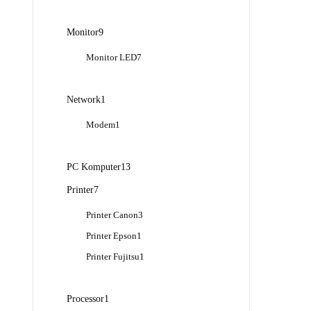
Produk
9
Monitor
9
Produk
7
Monitor LED
7
Produk
1
Network
1
Produk
1
Modem
1
Produk
13
PC Komputer
13
Produk
7
Printer
7
Produk
3
Printer Canon
3
Produk
1
Printer Epson
1
Produk
1
Printer Fujitsu
1
Produk
1
Processor
1