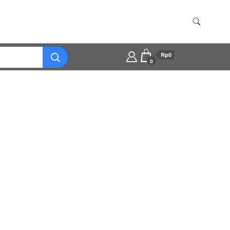
Rp0
0