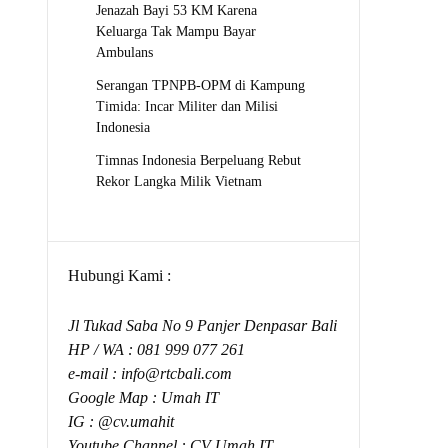
Jenazah Bayi 53 KM Karena
Keluarga Tak Mampu Bayar
Ambulans
Serangan TPNPB-OPM di Kampung
Timida: Incar Militer dan Milisi
Indonesia
Timnas Indonesia Berpeluang Rebut
Rekor Langka Milik Vietnam
Hubungi Kami :
Jl Tukad Saba No 9 Panjer Denpasar Bali
HP / WA :
081 999 077 261
e-mail :
info@rtcbali.com
Google Map :
Umah IT
IG : @cv.umahit
Youtube Channel :
CV Umah IT