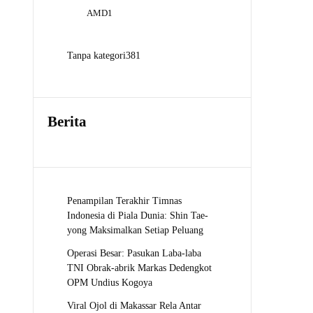
Produk
1
AMD
1
Produk
381
Tanpa kategori
381
Produk
Berita
Penampilan Terakhir Timnas
Indonesia di Piala Dunia: Shin Tae-
yong Maksimalkan Setiap Peluang
Operasi Besar: Pasukan Laba-laba
TNI Obrak-abrik Markas Dedengkot
OPM Undius Kogoya
Viral Ojol di Makassar Rela Antar