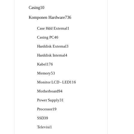
Produk
10
Casing
10
Produk
736
Komponen Hardware
736
Produk
1
Case Hdd External
1
Produk
46
Casing PC
46
Produk
3
Harddisk External
3
Produk
4
Harddisk Internal
4
Produk
176
Kabel
176
Produk
53
Memory
53
Produk
116
Monitor LCD - LED
116
Produk
94
Motherboard
94
Produk
31
Power Supply
31
Produk
19
Processor
19
Produk
39
SSD
39
Produk
1
Televisi
1
Produk