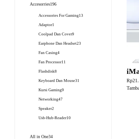
Produk
196
Accesorries
196
Produk
13
Accessories For Gaming
13
Produk
1
Adaptor
1
Produk
9
Coolpad Dan Cover
9
Produk
23
Earphone Dan Headset
23
Produk
4
Fan Casing
4
Produk
11
Fan Processor
11
Produk
iMa
8
Flashdisk
8
Produk
Rp
21
31
Keyboard Dan Mouse
31
Produk
Tamba
9
Kursi Gaming
9
Produk
47
Networking
47
Produk
2
Speaker
2
Produk
10
Usb-Hub-Reader
10
Produk
34
All in One
34