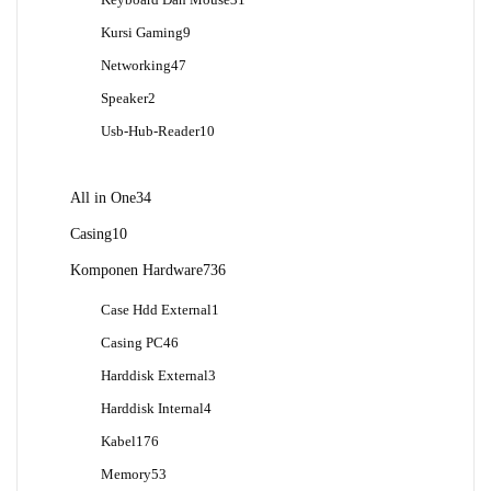
Keyboard Dan Mouse
31
Produk
9
Kursi Gaming
9
Produk
47
Networking
47
Produk
2
Speaker
2
Produk
10
Usb-Hub-Reader
10
Produk
34
All in One
34
Produk
10
Casing
10
Produk
736
Komponen Hardware
736
Produk
1
Case Hdd External
1
Produk
46
Casing PC
46
Produk
3
Harddisk External
3
Produk
4
Harddisk Internal
4
Produk
176
Kabel
176
Produk
53
Memory
53