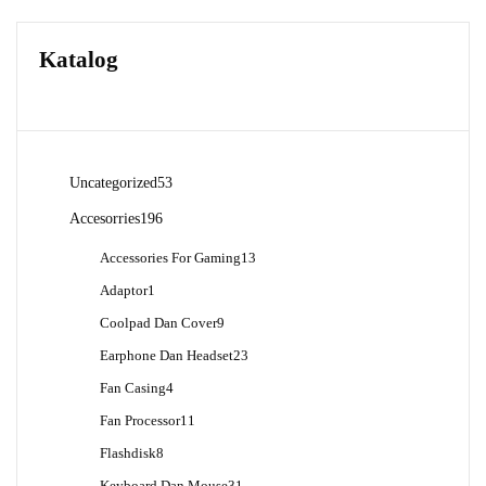
Katalog
53
Uncategorized
53
Produk
196
Accesorries
196
Produk
13
Accessories For Gaming
13
Produk
1
Adaptor
1
Produk
9
Coolpad Dan Cover
9
Produk
23
Earphone Dan Headset
23
Produk
4
Fan Casing
4
Produk
11
Fan Processor
11
Produk
8
Flashdisk
8
Produk
31