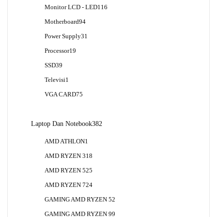
Produk
116
Monitor LCD - LED
116
Produk
94
Motherboard
94
Produk
31
Power Supply
31
Produk
19
Processor
19
Produk
39
SSD
39
Produk
1
Televisi
1
Produk
75
VGA CARD
75
Produk
382
Laptop Dan Notebook
382
Produk
1
AMD ATHLON
1
Produk
18
AMD RYZEN 3
18
Produk
25
AMD RYZEN 5
25
Produk
24
AMD RYZEN 7
24
Produk
2
GAMING AMD RYZEN 5
2
Produk
9
GAMING AMD RYZEN 9
9