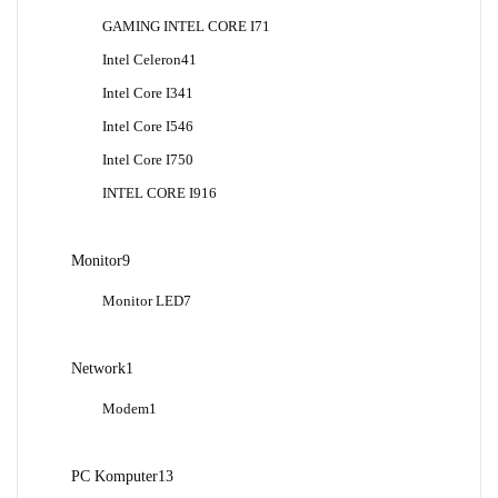
Produk
1
GAMING INTEL CORE I7
1
Produk
41
Intel Celeron
41
Produk
41
Intel Core I3
41
Produk
46
Intel Core I5
46
Produk
50
Intel Core I7
50
Produk
16
INTEL CORE I9
16
Produk
9
Monitor
9
Produk
7
Monitor LED
7
Produk
1
Network
1
Produk
1
Modem
1
Produk
13
PC Komputer
13