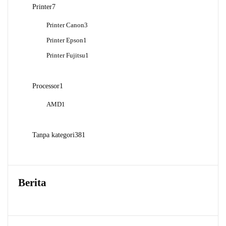
Produk
7
Printer
7
Produk
3
Printer Canon
3
Produk
1
Printer Epson
1
Produk
1
Printer Fujitsu
1
Produk
1
Processor
1
Produk
1
AMD
1
Produk
381
Tanpa kategori
381
Produk
Berita