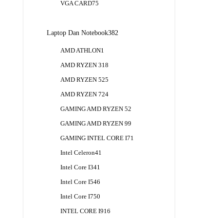
75
VGA CARD
75
Produk
382
Laptop Dan Notebook
382
Produk
1
AMD ATHLON
1
Produk
18
AMD RYZEN 3
18
Produk
25
AMD RYZEN 5
25
Produk
24
AMD RYZEN 7
24
Produk
2
GAMING AMD RYZEN 5
2
Produk
9
GAMING AMD RYZEN 9
9
Produk
1
GAMING INTEL CORE I7
1
Produk
41
Intel Celeron
41
Produk
41
Intel Core I3
41
Produk
46
Intel Core I5
46
Produk
50
Intel Core I7
50
Produk
16
INTEL CORE I9
16