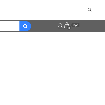
Rp0
0