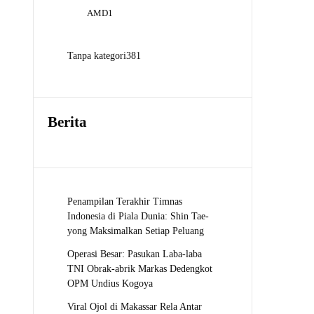
Produk
1
AMD
1
Produk
381
Tanpa kategori
381
Produk
Berita
Penampilan Terakhir Timnas
Indonesia di Piala Dunia: Shin Tae-
yong Maksimalkan Setiap Peluang
Operasi Besar: Pasukan Laba-laba
TNI Obrak-abrik Markas Dedengkot
OPM Undius Kogoya
Viral Ojol di Makassar Rela Antar