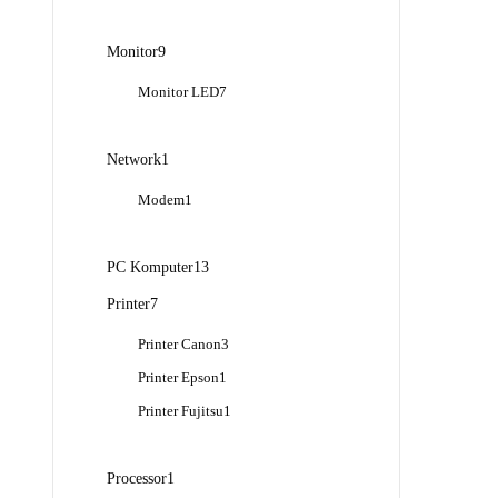
Produk
9
Monitor
9
Produk
7
Monitor LED
7
Produk
1
Network
1
Produk
1
Modem
1
Produk
13
PC Komputer
13
Produk
7
Printer
7
Produk
3
Printer Canon
3
Produk
1
Printer Epson
1
Produk
1
Printer Fujitsu
1
Produk
1
Processor
1