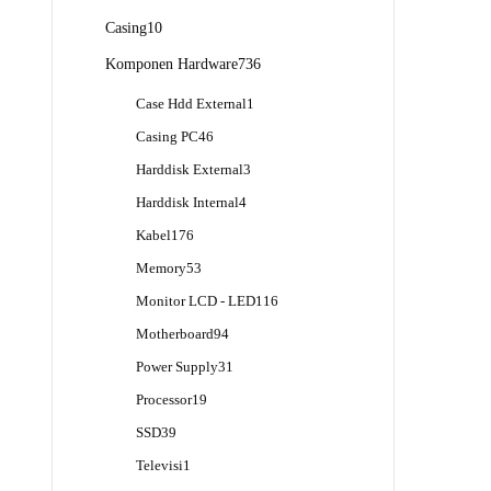
Produk
10
Casing
10
Produk
736
Komponen Hardware
736
Produk
1
Case Hdd External
1
Produk
46
Casing PC
46
Produk
3
Harddisk External
3
Produk
4
Harddisk Internal
4
Produk
176
Kabel
176
Produk
53
Memory
53
Produk
116
Monitor LCD - LED
116
Produk
94
Motherboard
94
Produk
31
Power Supply
31
Produk
19
Processor
19
Produk
39
SSD
39
Produk
1
Televisi
1
Produk