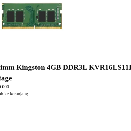
imm Kingston 4GB DDR3L KVR16LS11D
tage
0.000
h ke keranjang