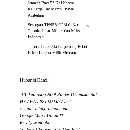
Jenazah Bayi 53 KM Karena
Keluarga Tak Mampu Bayar
Ambulans
Serangan TPNPB-OPM di Kampung
Timida: Incar Militer dan Milisi
Indonesia
Timnas Indonesia Berpeluang Rebut
Rekor Langka Milik Vietnam
Hubungi Kami :
Jl Tukad Saba No 9 Panjer Denpasar Bali
HP / WA :
081 999 077 261
e-mail :
info@rtcbali.com
Google Map :
Umah IT
IG : @cv.umahit
Youtube Channel :
CV Umah IT