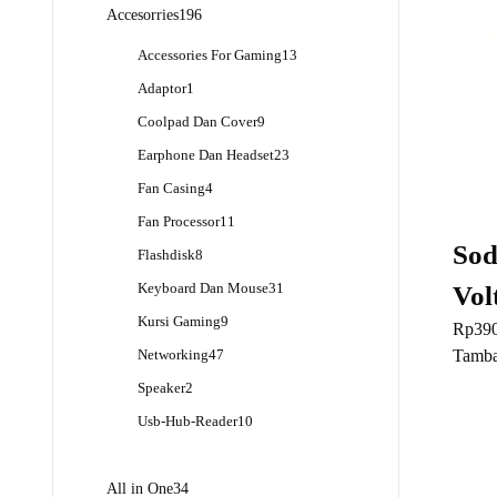
Produk
196
Accesorries
196
Produk
13
Accessories For Gaming
13
Produk
1
Adaptor
1
Produk
9
Coolpad Dan Cover
9
Produk
23
Earphone Dan Headset
23
Produk
4
Fan Casing
4
Produk
11
Fan Processor
11
Produk
Sod
8
Flashdisk
8
Produk
31
Keyboard Dan Mouse
31
Vol
Produk
9
Kursi Gaming
9
Rp
39
Produk
47
Tamba
Networking
47
Produk
2
Speaker
2
Produk
10
Usb-Hub-Reader
10
Produk
34
All in One
34