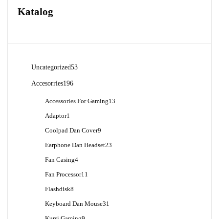
Katalog
53
Uncategorized
53
Produk
196
Accesorries
196
Produk
13
Accessories For Gaming
13
Produk
1
Adaptor
1
Produk
9
Coolpad Dan Cover
9
Produk
23
Earphone Dan Headset
23
Produk
4
Fan Casing
4
Produk
11
Fan Processor
11
Produk
8
Flashdisk
8
Produk
31
Keyboard Dan Mouse
31
Produk
9
Kursi Gaming
9