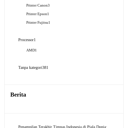
Produk
3
Printer Canon
3
Produk
1
Printer Epson
1
Produk
1
Printer Fujitsu
1
Produk
1
Processor
1
Produk
1
AMD
1
Produk
381
Tanpa kategori
381
Produk
Berita
Penampilan Terakhir Timnas Indonesia di Piala Dunia: