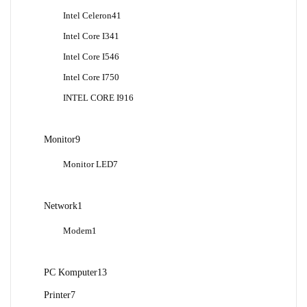
Produk
41
Intel Celeron
41
Produk
41
Intel Core I3
41
Produk
46
Intel Core I5
46
Produk
50
Intel Core I7
50
Produk
16
INTEL CORE I9
16
Produk
9
Monitor
9
Produk
7
Monitor LED
7
Produk
1
Network
1
Produk
1
Modem
1
Produk
13
PC Komputer
13
Produk
7
Printer
7