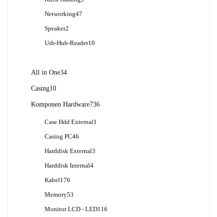
Produk
47
Networking
47
Produk
2
Speaker
2
Produk
10
Usb-Hub-Reader
10
Produk
34
All in One
34
Produk
10
Casing
10
Produk
736
Komponen Hardware
736
Produk
1
Case Hdd External
1
Produk
46
Casing PC
46
Produk
3
Harddisk External
3
Produk
4
Harddisk Internal
4
Produk
176
Kabel
176
Produk
53
Memory
53
Produk
116
Monitor LCD - LED
116