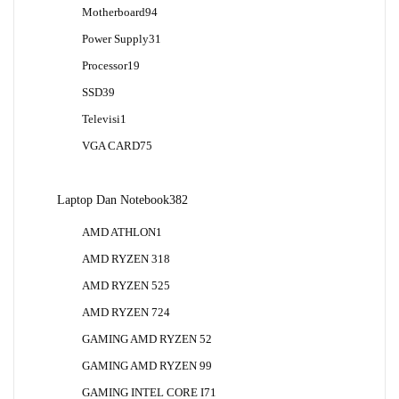
Produk
94
Motherboard
94
Produk
31
Power Supply
31
Produk
19
Processor
19
Produk
39
SSD
39
Produk
1
Televisi
1
Produk
75
VGA CARD
75
Produk
382
Laptop Dan Notebook
382
Produk
1
AMD ATHLON
1
Produk
18
AMD RYZEN 3
18
Produk
25
AMD RYZEN 5
25
Produk
24
AMD RYZEN 7
24
Produk
2
GAMING AMD RYZEN 5
2
Produk
9
GAMING AMD RYZEN 9
9
Produk
1
GAMING INTEL CORE I7
1