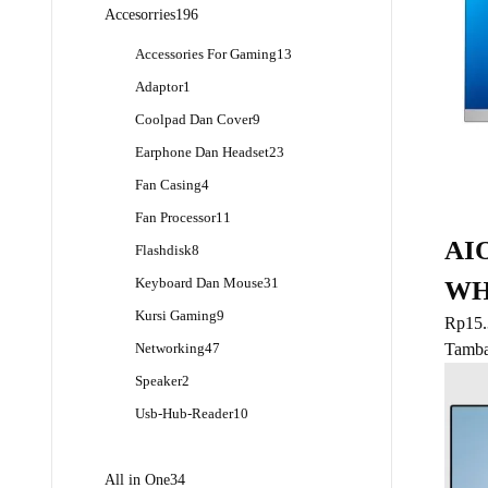
Produk
196
Accesorries
196
Produk
13
Accessories For Gaming
13
Produk
1
Adaptor
1
Produk
9
Coolpad Dan Cover
9
Produk
23
Earphone Dan Headset
23
Produk
4
Fan Casing
4
Produk
11
Fan Processor
11
Produk
AI
8
Flashdisk
8
Produk
31
Keyboard Dan Mouse
31
WH
Produk
9
Kursi Gaming
9
Rp
15
Produk
47
Tamba
Networking
47
Produk
2
Speaker
2
Produk
10
Usb-Hub-Reader
10
Produk
34
All in One
34