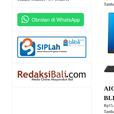
Tamba
Obrolan di WhatsApp
AIO
BL
Rp
15
Tamba