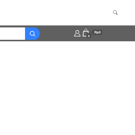
Rp0
0