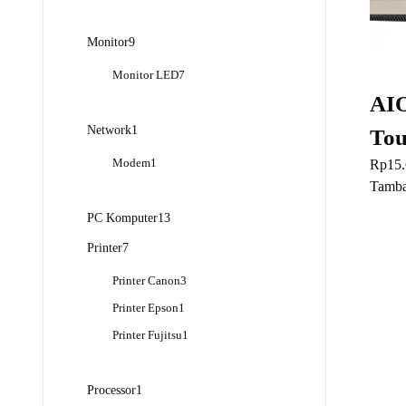
Produk
9
Monitor
9
Produk
7
Monitor LED
7
Produk
AI
1
Network
1
Tou
Produk
1
Modem
1
Rp
15
Produk
Tamba
13
PC Komputer
13
Produk
7
Printer
7
Produk
3
Printer Canon
3
Produk
1
Printer Epson
1
Produk
1
Printer Fujitsu
1
Produk
1
Processor
1