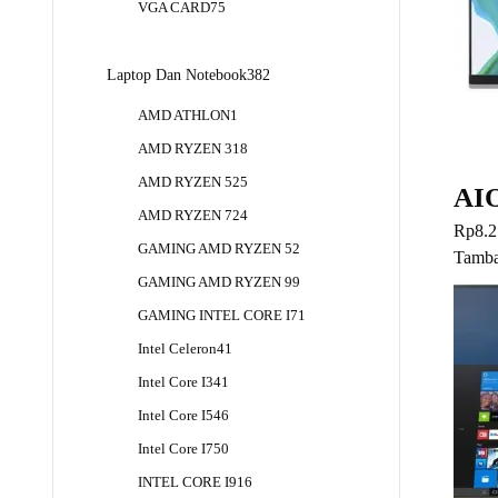
75
VGA CARD
75
Produk
382
Laptop Dan Notebook
382
Produk
1
AMD ATHLON
1
Produk
18
AMD RYZEN 3
18
Produk
25
AMD RYZEN 5
25
AIO
Produk
24
AMD RYZEN 7
24
Rp
8.2
Produk
2
GAMING AMD RYZEN 5
2
Tamba
Produk
9
GAMING AMD RYZEN 9
9
Produk
1
GAMING INTEL CORE I7
1
Produk
41
Intel Celeron
41
Produk
41
Intel Core I3
41
Produk
46
Intel Core I5
46
Produk
50
Intel Core I7
50
Produk
16
INTEL CORE I9
16