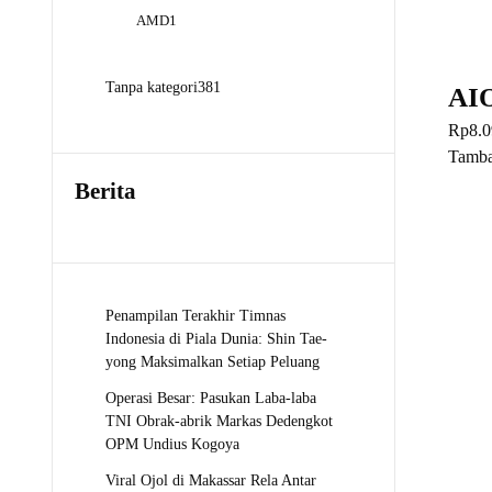
Produk
1
AMD
1
Produk
381
Tanpa kategori
381
AI
Produk
Rp
8.0
Tamba
Berita
Penampilan Terakhir Timnas
Indonesia di Piala Dunia: Shin Tae-
yong Maksimalkan Setiap Peluang
Operasi Besar: Pasukan Laba-laba
TNI Obrak-abrik Markas Dedengkot
OPM Undius Kogoya
Viral Ojol di Makassar Rela Antar