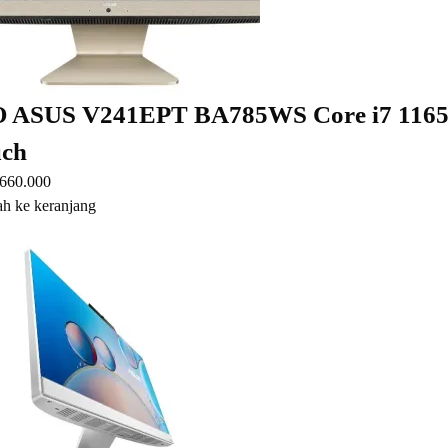
O ASUS V241EPT BA785WS Core i7 11
ch
.660.000
h ke keranjang