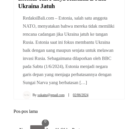
Ukraina Jatuh
RedaksiBali.com – Estonia, salah satu anggota
NATO, menyatakan bahwa mereka tidak memiliki
rencana cadangan jika Ukraina jatuh ke tangan
Rusia. Estonia saat ini fokus membantu Ukraina
baik dengan uang maupun senjata untuk melawan
invasi Rusia. Sebagaimana dilaporkan oleh BBC
pada Sabtu (1/6/2024), Estonia menjadi negara
garis depan yang menjaga perbatasannya dengan
Sungai Narva yang berbatasan […]
By
sukaitu@gmail.com
02/06/2024
Pos-pos lama
Navigasi
0
pos