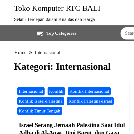
Toko Komputer RTC BALI
Selalu Terdepan dalam Kualitas dan Harga
Top Categories
Home
Internasional
Kategori:
Internasional
Internasional
Konflik
Konflik Internasional
Konflik Israel-Palestina
Konflik Palestina-Israel
Konflik Timur Tengah
Israel Serang Jemaah Palestina Saat Idul
Adha di Al-Aqsa, Tepi Barat, dan Gaza