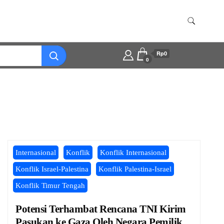
Rp0
0
Internasional
Konflik
Konflik Internasional
Konflik Israel-Palestina
Konflik Palestina-Israel
Konflik Timur Tengah
Potensi Terhambat Rencana TNI Kirim
Pasukan ke Gaza Oleh Negara Pemilik