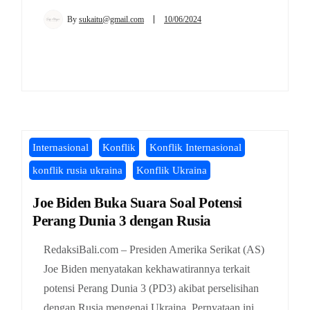
By
sukaitu@gmail.com
10/06/2024
Internasional
Konflik
Konflik Internasional
konflik rusia ukraina
Konflik Ukraina
Joe Biden Buka Suara Soal Potensi
Perang Dunia 3 dengan Rusia
RedaksiBali.com – Presiden Amerika Serikat (AS)
Joe Biden menyatakan kekhawatirannya terkait
potensi Perang Dunia 3 (PD3) akibat perselisihan
dengan Rusia mengenai Ukraina. Pernyataan ini