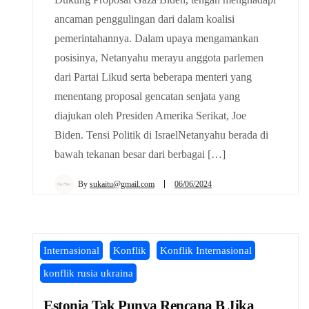
ancaman penggulingan dari dalam koalisi
pemerintahannya. Dalam upaya mengamankan
posisinya, Netanyahu merayu anggota parlemen
dari Partai Likud serta beberapa menteri yang
menentang proposal gencatan senjata yang
diajukan oleh Presiden Amerika Serikat, Joe
Biden. Tensi Politik di IsraelNetanyahu berada di
bawah tekanan besar dari berbagai […]
By
sukaitu@gmail.com
06/06/2024
Internasional
Konflik
Konflik Internasional
konflik rusia ukraina
Estonia Tak Punya Rencana B Jika